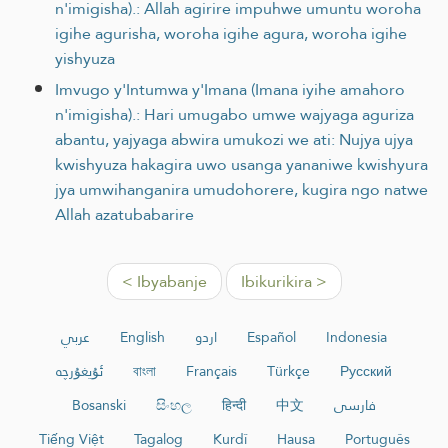
n'imigisha).: Allah agirire impuhwe umuntu woroha
igihe agurisha, woroha igihe agura, woroha igihe
yishyuza
Imvugo y'Intumwa y'Imana (Imana iyihe amahoro
n'imigisha).: Hari umugabo umwe wajyaga aguriza
abantu, yajyaga abwira umukozi we ati: Nujya ujya
kwishyuza hakagira uwo usanga yananiwe kwishyura
jya umwihanganira umudohorere, kugira ngo natwe
Allah azatubabarire
< Ibyabanje
Ibikurikira >
عربي
English
اردو
Español
Indonesia
ئۇيغۇرچە
বাংলা
Français
Türkçe
Русский
Bosanski
සිංහල
हिन्दी
中文
فارسی
Tiếng Việt
Tagalog
Kurdî
Hausa
Português