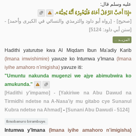
عليه وسلم قال:
.
«إِذَا أَحَبَّ الرَّجُلُ أَخَاهُ فَلْيُخْبِرْهُ أَنَّهُ يُحِبُّهُ»
] - [رواه أبو داود والترمذي والنسائي في الكبرى وأحمد] -
صحيح
[
[سنن أبي داود: 5124]
المزيــد ...
Hadithi yaturutse kwa Al Miqdam Ibun Ma'adiy Karib
(Imana imwishimire)
yavuze ko Intumwa y'Imana
(Imana
iyihe amahoro n'imigisha)
yavuze iti:
"Umuntu nakunda mugenzi we ajye abimubwira ko
amukunda."
[Hadithi y'impamo]
- [Yakiriwe na Abu Dawud na
Tirmidhi ndetse na A-Nasa'iy mu gitabo cye Sunanul
Kubra ndetse na Ahmad]
-
[Sunani Abu Dawudi - 5124]
Ibisobanuro birambuye.
Intumwa y'Imana
(Imana iyihe amahoro n'imigisha)