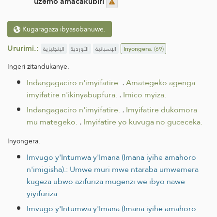
uzemo amacakubiri
Kugaragaza ibyasobanuwe.
Ururimi.:
الإنجليزية
الأوردية
الإسبانية
Inyongera.
(69)
Ingeri zitandukanye.
Indangagaciro n'imyifatire.
.
Amategeko agenga
imyifatire n'ikinyabupfura.
.
Imico myiza.
Indangagaciro n'imyifatire.
.
Imyifatire dukomora
mu mategeko.
.
Imyifatire yo kuvuga no guceceka.
Inyongera.
Imvugo y'Intumwa y'Imana (Imana iyihe amahoro
n'imigisha).: Umwe muri mwe ntaraba umwemera
kugeza ubwo azifuriza mugenzi we ibyo nawe
yiyifuriza
Imvugo y'Intumwa y'Imana (Imana iyihe amahoro