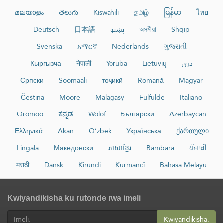
മലയാളം
తెలుగు
Kiswahili
தமிழ்
မြန်မာ
ไทย
Deutsch
日本語
پښتو
অসমীয়া
Shqip
Svenska
አማርኛ
Nederlands
ગુજરાતી
Кыргызча
नेपाली
Yorùbá
Lietuvių
دری
Српски
Soomaali
тоҷикӣ
Română
Magyar
Čeština
Moore
Malagasy
Fulfulde
Italiano
Oromoo
ಕನ್ನಡ
Wolof
Български
Azərbaycan
Ελληνικά
Akan
O‘zbek
Українська
ქართული
Lingala
Македонски
ភាសាខ្មែរ
Bambara
ਪੰਜਾਬੀ
मराठी
Dansk
Kirundi
Kurmancî
Bahasa Melayu
Kwiyandikisha ku rutonde rwa imeli
Kwiyandikisha.