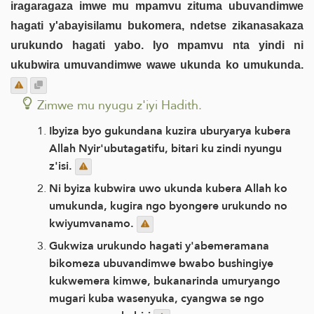
iragaragaza imwe mu mpamvu zituma ubuvandimwe
hagati y'abayisilamu bukomera, ndetse zikanasakaza
urukundo hagati yabo. Iyo mpamvu nta yindi ni
ukubwira umuvandimwe wawe ukunda ko umukunda.
Zimwe mu nyugu z'iyi Hadith.
Ibyiza byo gukundana kuzira uburyarya kubera
Allah Nyir'ubutagatifu, bitari ku zindi nyungu
z'isi.
Ni byiza kubwira uwo ukunda kubera Allah ko
umukunda, kugira ngo byongere urukundo no
kwiyumvanamo.
Gukwiza urukundo hagati y'abemeramana
bikomeza ubuvandimwe bwabo bushingiye
kukwemera kimwe, bukanarinda umuryango
mugari kuba wasenyuka, cyangwa se ngo