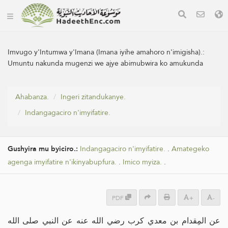
Imvugo y'Intumwa y'Imana (Imana iyihe amahoro n'imigisha).:
Umuntu nakunda mugenzi we ajye abimubwira ko amukunda
Ahabanza.
Ingeri zitandukanye.
Indangagaciro n'imyifatire.
Gushyira mu byiciro.:
Indangagaciro n'imyifatire.
.
Amategeko
agenga imyifatire n'ikinyabupfura.
.
Imico myiza.
.
PDF
+
-
عن المِقدام بن معدي كرب رضي الله عنه عن النبي صلى الله