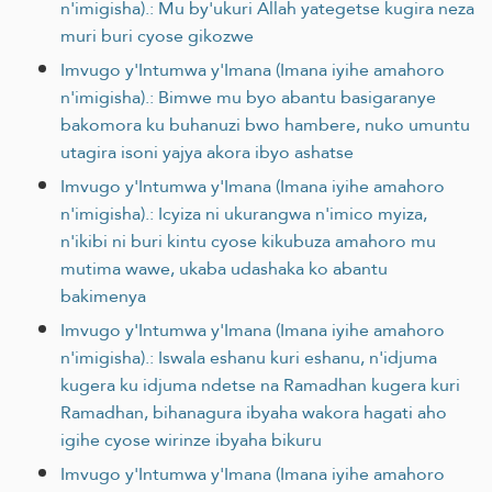
n'imigisha).: Mu by'ukuri Allah yategetse kugira neza
muri buri cyose gikozwe
Imvugo y'Intumwa y'Imana (Imana iyihe amahoro
n'imigisha).: Bimwe mu byo abantu basigaranye
bakomora ku buhanuzi bwo hambere, nuko umuntu
utagira isoni yajya akora ibyo ashatse
Imvugo y'Intumwa y'Imana (Imana iyihe amahoro
n'imigisha).: Icyiza ni ukurangwa n'imico myiza,
n'ikibi ni buri kintu cyose kikubuza amahoro mu
mutima wawe, ukaba udashaka ko abantu
bakimenya
Imvugo y'Intumwa y'Imana (Imana iyihe amahoro
n'imigisha).: Iswala eshanu kuri eshanu, n'idjuma
kugera ku idjuma ndetse na Ramadhan kugera kuri
Ramadhan, bihanagura ibyaha wakora hagati aho
igihe cyose wirinze ibyaha bikuru
Imvugo y'Intumwa y'Imana (Imana iyihe amahoro