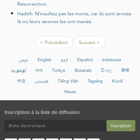
Résurrection.
Hadith: N’insultez pas les morts, car ils sont arrivés
là où leurs œuvres les ont menés.
< Précédent
Suivant >
عربي
English
اردو
Español
Indonesia
ئۇيغۇرچە
বাংলা
Türkçe
Bosanski
සිංහල
हिन्दी
中文
فارسی
Tiếng Việt
Tagalog
Kurdî
Hausa
Inscription à la liste de diffusion
Inscription