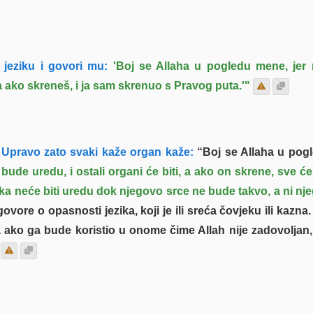
i jeziku i govori mu:
'Boj se Allaha u pogledu mene, jer
 ako skreneš, i ja sam skrenuo s Pravog puta.'"
Upravo zato svaki kaže organ kaže:
“Boj se Allaha u pogl
bude uredu, i ostali organi će biti, a ako on skrene, sve ć
a neće biti uredu dok njegovo srce ne bude takvo, a ni nje
vore o opasnosti jezika, koji je ili sreća čovjeku ili kazna.
ako ga bude koristio u onome čime Allah nije zadovoljan,