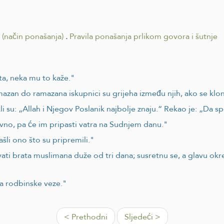
i (način ponašanja)
.
Pravila ponašanja prlikom govora i šutnje
ta, neka mu to kaže."
an do ramazana iskupnici su grijeha između njih, ako se kloni 
kli su: „Allah i Njegov Poslanik najbolje znaju.“ Rekao je: „D
vno, pa će im pripasti vatra na Sudnjem danu."
ašli ono što su pripremili."
ti brata muslimana duže od tri dana; susretnu se, a glavu okre
a rodbinske veze."
< Prethodni
Sljedeći >