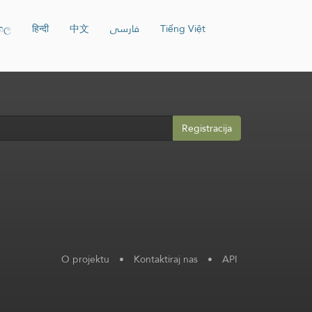
ංහල
हिन्दी
中文
فارسی
Tiếng Việt
Registracija
O projektu
•
Kontaktiraj nas
•
API