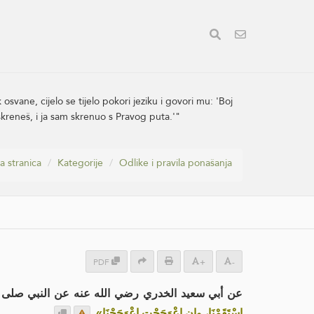
osvane, cijelo se tijelo pokori jeziku i govori mu: 'Boj
kreneš, i ja sam skrenuo s Pravog puta.'"
a stranica
Kategorije
Odlike i pravila ponašanja
PDF
+
-
عن أبي سعيد الخدري رضي الله عنه عن النبي صلى :
.
اسْتَقَمْنَا، وإن اعْوَجَجْت اعْوَجَجْنَا»