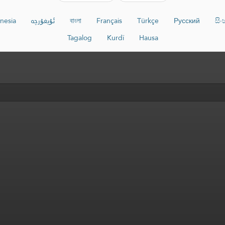
nesia
ئۇيغۇرچە
বাংলা
Français
Türkçe
Русский
සි
Tagalog
Kurdî
Hausa