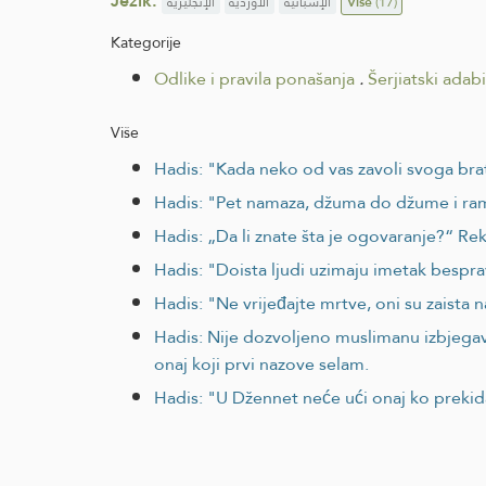
Jezik:
الإنجليزية
الأوردية
الإسبانية
Više
(17)
Kategorije
Odlike i pravila ponašanja
.
Šerjiatski adab
Više
Hadis: "Kada neko od vas zavoli svoga bra
Hadis: "Pet namaza, džuma do džume i ramaz
Hadis: „Da li znate šta je ogovaranje?“ Re
Hadis: "Doista ljudi uzimaju imetak bespra
Hadis: "Ne vrijeđajte mrtve, oni su zaista n
Hadis: Nije dozvoljeno muslimanu izbjegava
onaj koji prvi nazove selam.
Hadis: "U Džennet neće ući onaj ko prekid