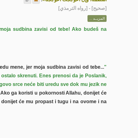
] - [رواه الترمذي]
صحيح
[
المزيــد ...
 moja sudbina zavisi od tebe! Ako budeš na
edu mene, jer moja sudbina zavisi od tebe...
"
e ostalo skrenuti. Enes prenosi da je Poslanik,
govo srce neće biti uredu sve dok mu jezik ne
 Ako ga koristi u pokornosti Allahu, donijet će
 donijet će mu propast i tugu i na ovome i na