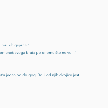
velikih grijeha."
a spomeneš svoga brata po onome što ne voli.“
ću jedan od drugog. Bolji od njih dvojice jest