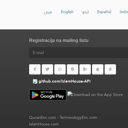
عربي
English
اردو
Español
Indo
Registracija na mailing listu
github.com/IslamHouse-API
QuranEnc.com
-
TerminologyEnc.com
IslamHouse.com