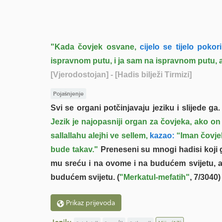
"Kada čovjek osvane,
cijelo se tijelo pokor
ispravnom putu, i ja sam na ispravnom putu, a
[Vjerodostojan]
- [Hadis bilježi Tirmizi]
Pojašnjenje
Svi se organi potčinjavaju jeziku i slijede ga.
Jezik je najopasniji organ za čovjeka, ako on 
sallallahu alejhi ve sellem,
kazao:
“Iman čovjek
bude takav."
Preneseni su mnogi hadisi koji go
mu sreću i na ovome i na budućem svijetu, a 
budućem svijetu. (
"Merkatul-mefatih"
, 7/3040)
Prikaz prijevoda