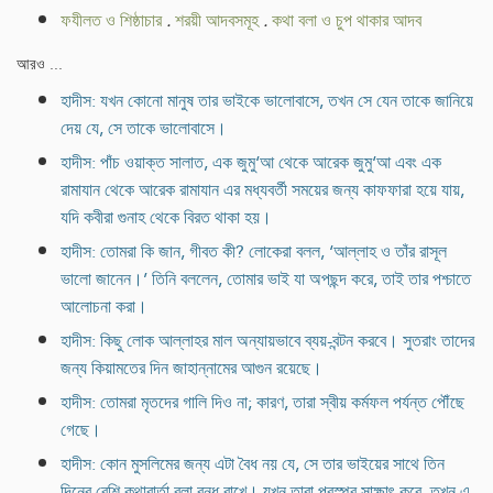
ফযীলত ও শিষ্ঠাচার
.
শরয়ী আদবসমূহ
.
কথা বলা ও চুপ থাকার আদব
আরও ...
হাদীস: যখন কোনো মানুষ তার ভাইকে ভালোবাসে, তখন সে যেন তাকে জানিয়ে
দেয় যে, সে তাকে ভালোবাসে।
হাদীস: পাঁচ ওয়াক্ত সালাত, এক জুমু‘আ থেকে আরেক জুমু‘আ এবং এক
রামাযান থেকে আরেক রামাযান এর মধ্যবর্তী সময়ের জন্য কাফফারা হয়ে যায়,
যদি কবীরা গুনাহ থেকে বিরত থাকা হয়।
হাদীস: তোমরা কি জান, গীবত কী? লোকেরা বলল, ‘আল্লাহ ও তাঁর রাসূল
ভালো জানেন।’ তিনি বললেন, তোমার ভাই যা অপছন্দ করে, তাই তার পশ্চাতে
আলোচনা করা।
হাদীস: কিছু লোক আল্লাহর মাল অন্যায়ভাবে ব্যয়-বন্টন করবে। সুতরাং তাদের
জন্য কিয়ামতের দিন জাহান্নামের আগুন রয়েছে।
হাদীস: তোমরা মৃতদের গালি দিও না; কারণ, তারা স্বীয় কর্মফল পর্যন্ত পৌঁছে
গেছে।
হাদীস: কোন মুসলিমের জন্য এটা বৈধ নয় যে, সে তার ভাইয়ের সাথে তিন
দিনের বেশি কথাবার্তা বলা বন্ধ রাখে। যখন তারা পরস্পর সাক্ষাৎ করে, তখন এ