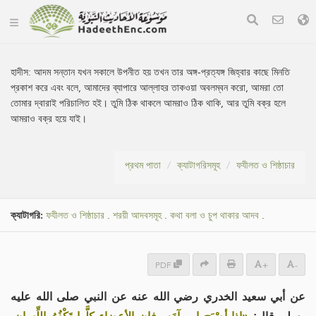
হাদীস:
আদম সন্তান যখন সকালে উপনীত হয় তখন তার অঙ্গ-প্রত্যঙ্গ জিহ্বার কাছে মিনতি
প্রকাশ করে এবং বলে, আমাদের ব্যাপারে আল্লাহর তাকওয়া অবলম্বন করো, আমরা তো
তোমার দ্বারাই পরিচালিত হই। তুমি ঠিক থাকলে আমরাও ঠিক থাকি, আর তুমি বক্র হলে
আমরাও বক্র হয়ে যাই।
প্রথম পাতা
ক্যাটাগরিসমূহ
ফযীলত ও শিষ্ঠাচার
ক্যাটাগরি:
ফযীলত ও শিষ্ঠাচার
.
শরয়ী আদবসমূহ
.
কথা বলা ও চুপ থাকার আদব
.
PDF
+
-
عن أبي سعيد الخدري رضي الله عنه عن النبي صلى الله عليه