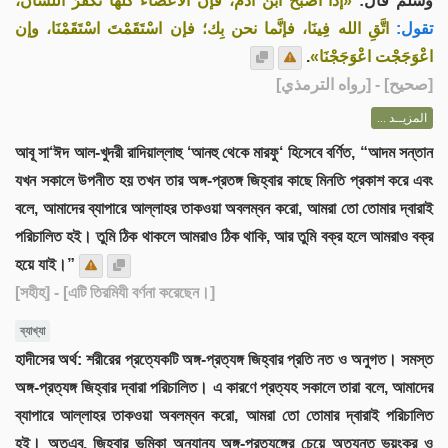
وسلم قال:
«إذا أصْبَح ابن آدَم، فإن الأعضاء كلَّها تَكْفُرُ اللِّسان،
تقول:
اتَّقِ الله فِينَا، فإنَّما نحن بِك؛ فإن اسْتَقَمْتَ اسْتَقَمْنَا، وإن
.
اعْوَجَجْت اعْوَجَجْنَا»
] - [رواه الترمذي]
صحيح
[
المزيــد ...
আবূ সা‘ঈদ আল-খুদরী রাদিয়াল্লাহু ‘আনহু থেকে মারফু‘ হিসেবে বর্ণিত, “আদম সন্তান
যখন সকালে উপনীত হয় তখন তার অঙ্গ-প্রতঙ্গ জিহ্বার কাছে মিনতি প্রকাশ করে এবং
বলে, আমাদের ব্যাপারে আল্লাহর তাকওয়া অবলম্বন করো, আমরা তো তোমার দ্বারাই
পরিচালিত হই। তুমি ঠিক থাকলে আমরাও ঠিক থাকি, আর তুমি বক্র হলে আমরাও বক্র
হয়ে যাই।”
[সহীহ]
- [এটি তিরমিযী বর্ণনা করেছেন।]
ব্যাখ্যা
হাদীসের অর্থ: শরীরের প্রত্যেকটি অঙ্গ-প্রত্যঙ্গ জিহ্বার প্রতি নত ও অনুগত। সমস্ত
অঙ্গ-প্রত্যঙ্গ জিহ্বার দ্বারা পরিচালিত। এ কারণে প্রত্যহ সকালে তারা বলে, আমাদের
ব্যাপারে আল্লাহর তাকওয়া অবলম্বন করো, আমরা তো তোমার দ্বারাই পরিচালিত
হই। অতএব, জিহ্বার ভূমিকা অন্যান্য অঙ্গ-প্রত্যঙ্গের চেয়ে অত্যন্ত ভয়ংকর ও