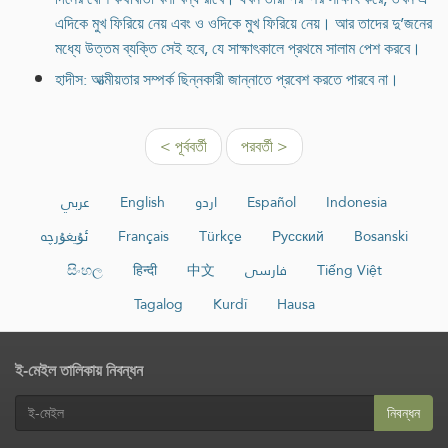
এদিকে মুখ ফিরিয়ে নেয় এবং ও ওদিকে মুখ ফিরিয়ে নেয়। আর তাদের দু’জনের
মধ্যে উত্তম ব্যক্তি সেই হবে, যে সাক্ষাৎকালে প্রথমে সালাম পেশ করবে।
হাদীস: আত্মীয়তার সম্পর্ক ছিন্নকারী জান্নাতে প্রবেশ করতে পারবে না।
< পূর্ববর্তী
পরবর্তী >
عربي
English
اردو
Español
Indonesia
ئۇيغۇرچە
Français
Türkçe
Русский
Bosanski
සිංහල
हिन्दी
中文
فارسی
Tiếng Việt
Tagalog
Kurdî
Hausa
ই-মেইল তালিকায় নিবন্ধন
নিবন্ধন