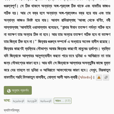
গুরুত্বপূর্ণ। সে ঠিক থাকলে অন্যান্য অঙ্গ-প্রত্যঙ্গ ঠিক থাকে এবং যাবতীয় কাজও
সঠিক হয়। আর সে বক্র হলে অন্যান্য অঙ্গ-প্রত্যঙ্গও বক্র হয়ে যায় এবং তার
অন্যান্য কাজও বিনষ্ট হয়ে যায়। আনাস রাদিয়াল্লাহু ‘আনহু থেকে বর্ণিত, নবী
সাল্লাল্লাহু ‘আলাইহি ওয়াসাল্লাম বলেছেন, “বান্দার ঈমান ততক্ষণ পর্যন্ত সঠিক হবে
না যতক্ষণ তার অন্তর ঠিক না হবে। আর তার অন্তর ততক্ষণ সঠিক হবে না যতক্ষণ
তার জিহ্বা ঠিক হবে না।” জিহ্বার গুরুত্ব সম্পর্কে এ অধ্যায়ে অনেক হাদীস রয়েছে।
জিহ্বার কারণেই ব্যক্তির সৌভাগ্য আবার জিহ্বার কারণেই মানুষের দুর্ভাগ্য। ব্যক্তি
যদি জিহ্বাকে আল্লাহর আনুগত্যাধীন করতে পারে তবে দুনিয়া ও আখিরাতে তা তার
জন্য সৌভাগ্যের কারণ হবে। আর যদি সে জিহ্বাকে আল্লাহর অসন্তুষ্টির কাজে মুক্ত
করে দেয় তাহলে তা দুনিয়া ও আখিরাতে আফসোসের কারণ হবে। দেখুন, মিরকাতুল
মাফাতীহ শরহি মিশকাতুল মাসাবীহ, মোল্লা আলী আল-ক্বারী
(৭/৩০৪০)
।
অনুবাদ প্রদর্শন
ভাষা:
الإنجليزية
الأوردية
الإسبانية
আরও ...
(17)
ক্যাটাগরিসমূহ