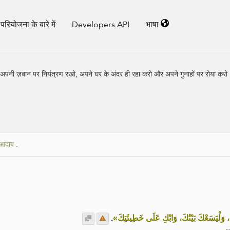
परियोजना के बारे में
Developers API
भाषा
या : "अपनी ज़बान पर नियंत्रण रखो, अपने घर के अंदर ही रहा करो और अपने गुनाहों पर रोया करो
 आदाब
.
.
« وَلْيَسَعْكَ بَيْتُكَ، وَابْكِ عَلَى خَطِيئَتِكَ