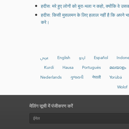
हदीस: मरे हुए लोगों को बुरा-भला न कहो, क्योंकि वे उसकी 
हदीस: किसी मुसलमन के लिए हलाल नहीं है कि अपने भाई स
करे।
عربي
English
اردو
Español
Indone
Kurdî
Hausa
Português
മലയാളം
Nederlands
ગુજરાતી
नेपाली
Yorùbá
Wolof
मेलिंग सूची में पंजीकरण करें