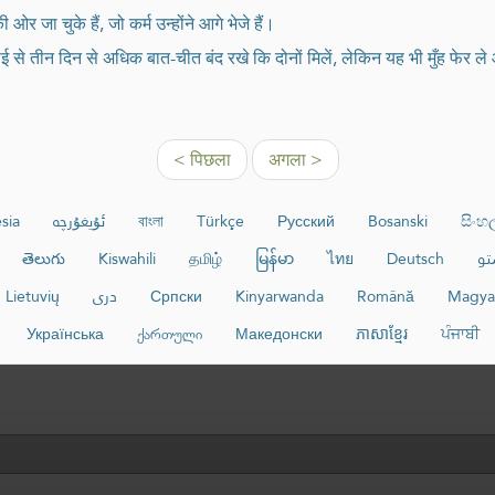
ओर जा चुके हैं, जो कर्म उन्होंने आगे भेजे हैं।
े तीन दिन से अधिक बात-चीत बंद रखे कि दोनों मिलें, लेकिन यह भी मुँह फेर ले और
< पिछला
अगला >
sia
ئۇيغۇرچە
বাংলা
Türkçe
Русский
Bosanski
සිංහ
తెలుగు
Kiswahili
தமிழ்
မြန်မာ
ไทย
Deutsch
تو
Lietuvių
دری
Српски
Kinyarwanda
Română
Magya
Українська
ქართული
Македонски
ភាសាខ្មែរ
ਪੰਜਾਬੀ