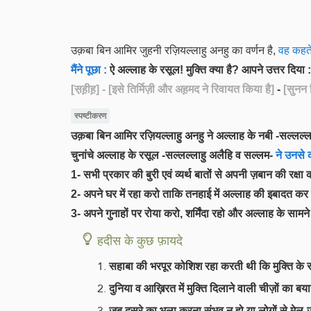
उक़बा बिन आमिर जुहनी रज़ियल्लाहु अनहु का वर्णन है,
वह कहते ह
मैंने पूछा :
ऐ अल्लाह के रसूल! मुक्ति क्या है? आपने उत्तर दिया 
[स़ह़ीह़]
- [इसे तिर्मिज़ी और अह़मद ने रिवायत किया है]
-
[सुनन 
स्पष्टीकरण
उक़बा बिन आमिर रज़ियल्लाहु अनहु ने अल्लाह के नबी -सल्लल्लाह
चुनांचे अल्लाह के रसूल -सल्लल्लाहु अलैहि व सल्लम-
ने उनसे 
1- सभी प्रकार की बुरी एवं व्यर्थ बातों से अपनी ज़बान की रक्
2- अपने घर में रहा करो ताकि तनहाई में अल्लाह की इबादत कर
3- अपने गुनाहों पर रोया करो, शर्मिंदा रहो और अल्लाह के साम
हदीस के कुछ फ़ायदे
सहाबा की भरपूर कोशिश रहा करती थी कि मुक्ति के र
दुनिया व आख़िरत में मुक्ति दिलाने वाली चीज़ों का ब
जब दूसरे का भला करना संभव न हो या लोगों से मेल