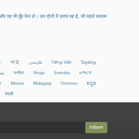
 वह भी मुँह फेर ले। उन दोनों में उत्तम वह है, जो पहले सलाम
ල
中文
فارسی
Tiếng Việt
Tagalog
پښ
অসমীয়া
Shqip
Svenska
አማርኛ
r
Moore
Malagasy
Oromoo
ಕನ್ನಡ
मराठी
पंजीकरण