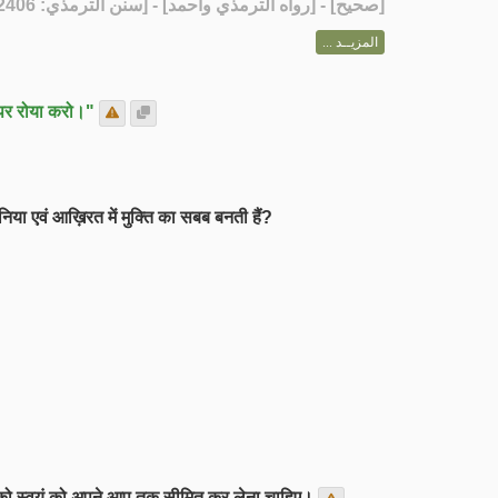
] - [رواه الترمذي وأحمد] - [سنن الترمذي: 2406]
صحيح
[
المزيــد ...
 पर रोया करो।"
िया एवं आख़िरत में मुक्ति का सबब बनती हैं?
सान को स्वयं को अपने आप तक सीमित कर लेना चाहिए।