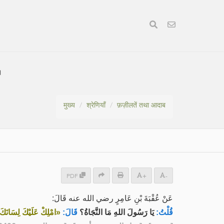
।
मुख्य
श्रेणियाँ
फ़ज़ीलतें तथा आदाब
PDF
+
-
عَنْ عُقْبَةَ بْنِ عَامِرٍ رضي الله عنه قَالَ:
قُلْتُ:
يَا رَسُولَ اللهِ مَا النَّجَاةُ؟
قَالَ:
امْلِكْ عَلَيْكَ لِسَانَكَ،»