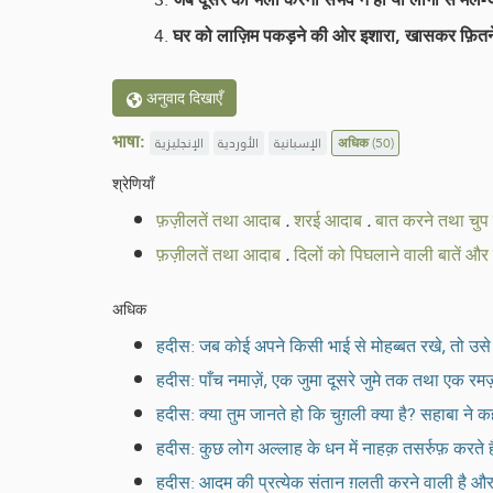
घर को लाज़िम पकड़ने की ओर इशारा, खासकर फ़ितने 
अनुवाद दिखाएँ
भाषा:
الإنجليزية
الأوردية
الإسبانية
अधिक
(50)
श्रेणियाँ
फ़ज़ीलतें तथा आदाब
.
शरई आदाब
.
बात करने तथा चुप
फ़ज़ीलतें तथा आदाब
.
दिलों को पिघलाने वाली बातें और
अधिक
हदीस: जब कोई अपने किसी भाई से मोहब्बत रखे, तो उसे
हदीस: पाँच नमाज़ें, एक जुमा दूसरे जुमे तक तथा एक रमज़ा
हदीस: क्या तुम जानते हो कि चुग़ली क्या है? सहाबा न
हदीस: कुछ लोग अल्लाह के धन में नाहक़ तसर्रुफ़ करते ह
हदीस: आदम की प्रत्येक संतान ग़लती करने वाली है और ग