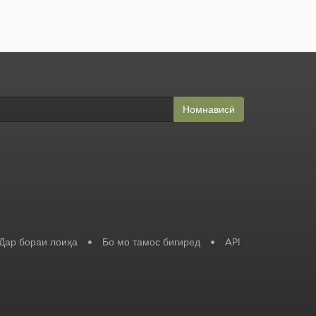
Номнависӣ
Дар бораи лоиҳа
•
Бо мо тамос бигиред
•
API