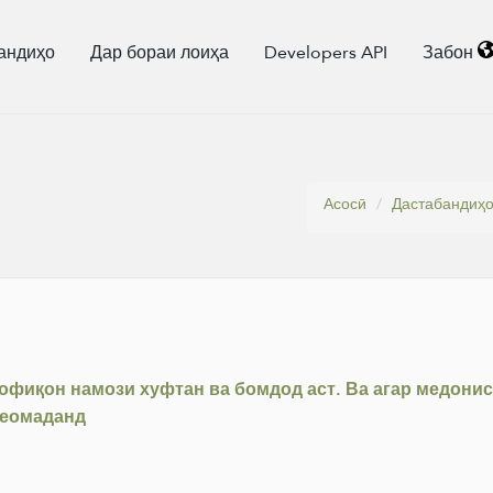
андиҳо
Дар бораи лоиҳа
Developers API
Забон
Асосӣ
Дастабандиҳ
офиқон намози хуфтан ва бомдод аст. Ва агар медонист
меомаданд