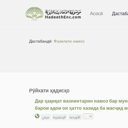
Асосӣ
Дастаб
Дастабандӣ:
Фазилати намоз
Рӯйхати ҳадисҳо
Дар ҳақиқат вазнинтарин намоз бар мун
барои адои он ҳатто хазида ба масҷид 
الأوردية
الإنجليزية
عربي