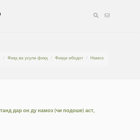
о
Фиқҳ ва усули фиқҳ
Фиқҳи ибодот
Намоз
анд дар он ду намоз (чи подоше) аст,