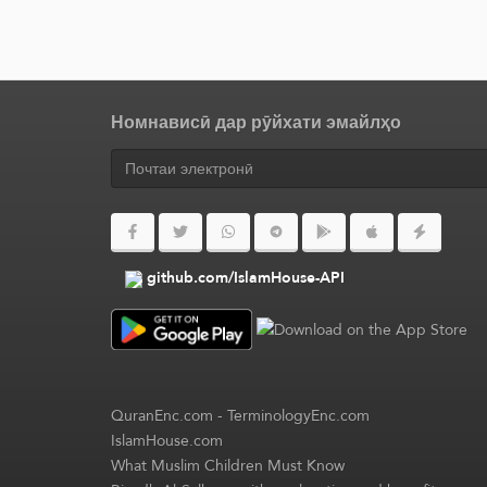
Номнависӣ дар рӯйхати эмайлҳо
github.com/IslamHouse-API
QuranEnc.com
-
TerminologyEnc.com
IslamHouse.com
What Muslim Children Must Know