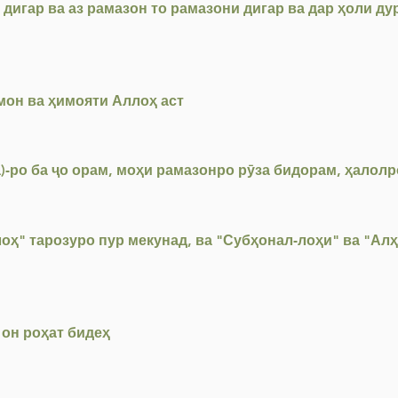
дигар ва аз рамазон то рамазони дигар ва дар ҳоли ду
мон ва ҳимояти Аллоҳ аст
)-ро ба ҷо орам, моҳи рамазонро рӯза бидорам, ҳалол
оҳ" тарозуро пур мекунад, ва "Субҳонал-лоҳи" ва "Ал
 он роҳат бидеҳ