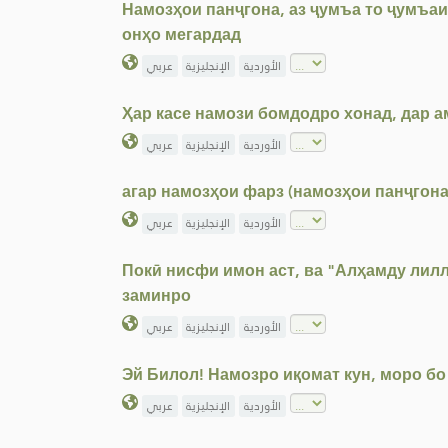
Намозҳои панҷгона, аз ҷумъа то ҷумъаи 
онҳо мегардад
الأوردية
الإنجليزية
عربي
Ҳар касе намози бомдодро хонад, дар а
الأوردية
الإنجليزية
عربي
агар намозҳои фарз (намозҳои панҷгона
الأوردية
الإنجليزية
عربي
Покӣ нисфи имон аст, ва "Алҳамду лилл
заминро
الأوردية
الإنجليزية
عربي
Эй Билол! Намозро иқомат кун, моро бо
الأوردية
الإنجليزية
عربي