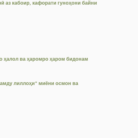
рӣ аз кабоир, кафорати гуноҳони байни
ро ҳалол ва ҳаромро ҳаром бидонам
ҳамду лиллоҳи" миёни осмон ва