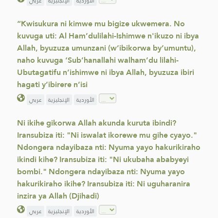
الأوردية
الإنجليزية
عربي
“Kwisukura ni kimwe mu bigize ukwemera. No
kuvuga uti: Al Ham’dulilahi-Ishimwe n'ikuzo ni ibya
Allah, byuzuza umunzani (w’ibikorwa by’umuntu),
naho kuvuga ‘Sub’hanallahi walham’du lilahi-
Ubutagatifu n’ishimwe ni ibya Allah, byuzuza ibiri
hagati y’ibirere n’isi
الأوردية
الإنجليزية
عربي
Ni ikihe gikorwa Allah akunda kuruta ibindi?
Iransubiza iti: "Ni iswalat ikorewe mu gihe cyayo."
Ndongera ndayibaza nti: Nyuma yayo hakurikiraho
ikindi kihe? Iransubiza iti: "Ni ukubaha ababyeyi
bombi." Ndongera ndayibaza nti: Nyuma yayo
hakurikiraho ikihe? Iransubiza iti: Ni uguharanira
inzira ya Allah (Djihadi)
الأوردية
الإنجليزية
عربي