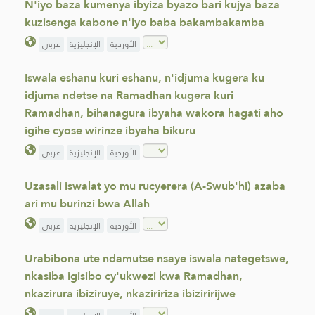
N'iyo baza kumenya ibyiza byazo bari kujya baza
kuzisenga kabone n'iyo baba bakambakamba
الأوردية
الإنجليزية
عربي
Iswala eshanu kuri eshanu, n'idjuma kugera ku
idjuma ndetse na Ramadhan kugera kuri
Ramadhan, bihanagura ibyaha wakora hagati aho
igihe cyose wirinze ibyaha bikuru
الأوردية
الإنجليزية
عربي
Uzasali iswalat yo mu rucyerera (A-Swub'hi) azaba
ari mu burinzi bwa Allah
الأوردية
الإنجليزية
عربي
Urabibona ute ndamutse nsaye iswala nategetswe,
nkasiba igisibo cy'ukwezi kwa Ramadhan,
nkazirura ibiziruye, nkaziririza ibiziririjwe