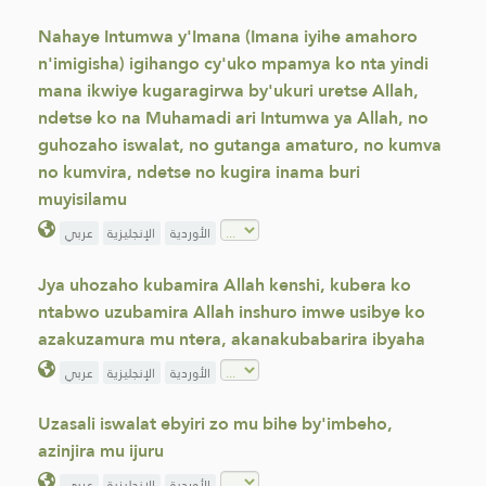
Nahaye Intumwa y'Imana (Imana iyihe amahoro
n'imigisha) igihango cy'uko mpamya ko nta yindi
mana ikwiye kugaragirwa by'ukuri uretse Allah,
ndetse ko na Muhamadi ari Intumwa ya Allah, no
guhozaho iswalat, no gutanga amaturo, no kumva
no kumvira, ndetse no kugira inama buri
muyisilamu
الأوردية
الإنجليزية
عربي
Jya uhozaho kubamira Allah kenshi, kubera ko
ntabwo uzubamira Allah inshuro imwe usibye ko
azakuzamura mu ntera, akanakubabarira ibyaha
الأوردية
الإنجليزية
عربي
Uzasali iswalat ebyiri zo mu bihe by'imbeho,
azinjira mu ijuru
الأوردية
الإنجليزية
عربي