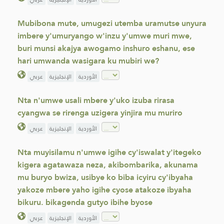
Mubibona mute, umugezi utemba uramutse unyura
imbere y'umuryango w'inzu y'umwe muri mwe,
buri munsi akajya awogamo inshuro eshanu, ese
hari umwanda wasigara ku mubiri we?
الأوردية
الإنجليزية
عربي
Nta n'umwe usali mbere y'uko izuba rirasa
cyangwa se rirenga uzigera yinjira mu muriro
الأوردية
الإنجليزية
عربي
Nta muyisilamu n'umwe igihe cy'iswalat y'itegeko
kigera agatawaza neza, akibombarika, akunama
mu buryo bwiza, usibye ko biba icyiru cy'ibyaha
yakoze mbere yaho igihe cyose atakoze ibyaha
bikuru. bikagenda gutyo ibihe byose
الأوردية
الإنجليزية
عربي