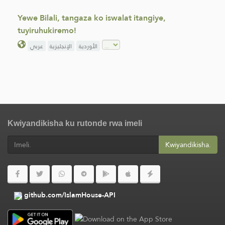
Yewe Bilali, tangaza ko iswalat itangiye,
tuyiruhukiremo!
الأوردية
الإنجليزية
عربي
Kwiyandikisha ku rutonde rwa imeli
Kwiyandikisha.
github.com/IslamHouse-API