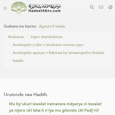
Gushyira mu byiciro.:
Agaciro k'iswala.
Ahabanza.
Ingeri zitandukanye.
Amategeko y'idini n'amahame remezo yayo.
Amategeko ajyanye n'ibikorwa by'amasengesho (Ibadat).
Iswalat.
Urutonde rwa Hadith.
Mu by'ukuri iswalat iremerera indyarya ni iswalat
ya nijoro (Al Isha-i) n'iya mu gitondo (Al Fadj'ri)!