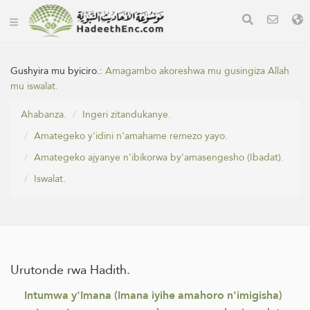
Gushyira mu byiciro.:
Amagambo akoreshwa mu gusingiza Allah
mu iswalat.
Ahabanza.
Ingeri zitandukanye.
Amategeko y'idini n'amahame remezo yayo.
Amategeko ajyanye n'ibikorwa by'amasengesho (Ibadat).
Iswalat.
Urutonde rwa Hadith.
Intumwa y'Imana (Imana iyihe amahoro n'imigisha)