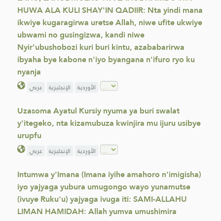
HUWA ALA KULI SHAY'IN QADIIR: Nta yindi mana
ikwiye kugaragirwa uretse Allah, niwe ufite ukwiye
ubwami no gusingizwa, kandi niwe
Nyir'ubushobozi kuri buri kintu, azababarirwa
ibyaha bye kabone n'iyo byangana n'ifuro ryo ku
nyanja
عربي
الإنجليزية
الأوردية
Uzasoma Ayatul Kursiy nyuma ya buri swalat
y'itegeko, nta kizamubuza kwinjira mu ijuru usibye
urupfu
عربي
الإنجليزية
الأوردية
Intumwa y'Imana (Imana iyihe amahoro n'imigisha)
iyo yajyaga yubura umugongo wayo yunamutse
(ivuye Ruku'u) yajyaga ivuga iti: SAMI-ALLAHU
LIMAN HAMIDAH: Allah yumva umushimira