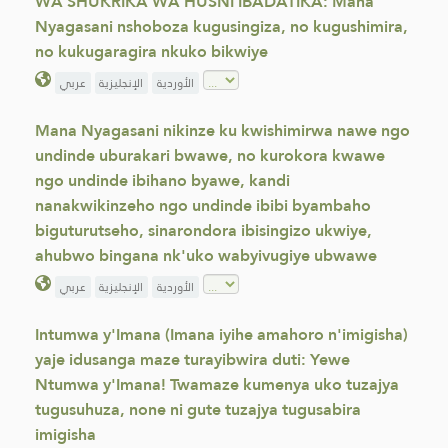
WA SHUKRIKA WA HUSNI IBADATIKA: Mana
Nyagasani nshoboza kugusingiza, no kugushimira,
no kukugaragira nkuko bikwiye
عربي
الإنجليزية
الأوردية
Mana Nyagasani nikinze ku kwishimirwa nawe ngo
undinde uburakari bwawe, no kurokora kwawe
ngo undinde ibihano byawe, kandi
nanakwikinzeho ngo undinde ibibi byambaho
biguturutseho, sinarondora ibisingizo ukwiye,
ahubwo bingana nk'uko wabyivugiye ubwawe
عربي
الإنجليزية
الأوردية
Intumwa y'Imana (Imana iyihe amahoro n'imigisha)
yaje idusanga maze turayibwira duti: Yewe
Ntumwa y'Imana! Twamaze kumenya uko tuzajya
tugusuhuza, none ni gute tuzajya tugusabira
imigisha