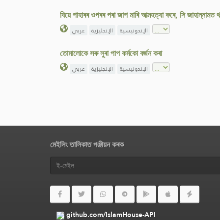
যিয়ে পাহাৰৰ ওপৰৰ পৰা জাপ মাৰি আত্মহত্যা কৰে, সি জাহান্নামত
الإندونيسية
الإنجليزية
عربي
তোমালোকে সৰু সুৰা পাপ কৰ্মকো বৰ্জন কৰা
الإندونيسية
الإنجليزية
عربي
মেইলিং তালিকাত পঞ্জীয়ন কৰক
github.com/IslamHouse-API