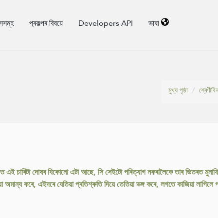
াসসমূহ
প্ৰকল্পৰ বিষয়ে
Developers API
ভাষা
মুখ্য পৃষ্ঠা
শ্ৰেণীবি
জত এই চাৰিটা দোষৰ যিকোনো এটা আছে, সি সেইটো পৰিত্যাগ নকৰালৈকে তাৰ ভিতৰত মুনাফিক
েয়া অমান্য কৰে, এইদৰে যেতিয়া প্ৰতিশ্ৰুতি দিয়ে তেতিয়া ভঙ্গ কৰে, লগতে কাজিয়া লাগিলে