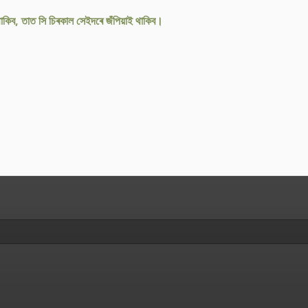
 থাকিব, তাত সি চিৰকাল সেইদৰে জঁপিয়াই থাকিব।