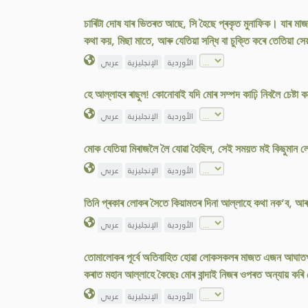
চাৰিটা দোষ যাৰ ভিতৰত আছে, সি হৈছে প্ৰকৃত মুনাফিক। যাৰ মা
কথা কয়, মিছা মাতে, আৰু যেতিয়া সন্ধি বা চুক্তি কৰে তেতিয়া স
الأوردية
الإنجليزية
عربي
হে আল্লাহৰ ৰাছুল! কোনোবাই যদি মোৰ সম্পদ কাঢ়ি নিবলৈ চেষ্টা
الأوردية
الإنجليزية
عربي
মোক যেতিয়া মিৰাজলৈ লৈ যোৱা হৈছিল, সেই সময়ত মই কিছুমান লো
الأوردية
الإنجليزية
عربي
তিনি প্ৰকাৰ লোকৰ সৈতে কিয়ামতৰ দিনা আল্লাহে কথা নক’ব, আৰু 
الأوردية
الإنجليزية
عربي
তোমালোকৰ পূৰ্বে অতিবাহিত হোৱা লোকসকলৰ মাজত এজন আঘাতপ্ৰা
কৰাত মহান আল্লাহে কৈছেঃ মোৰ বান্দাই নিজৰ ওপৰত অন্যায় কৰি
الأوردية
الإنجليزية
عربي