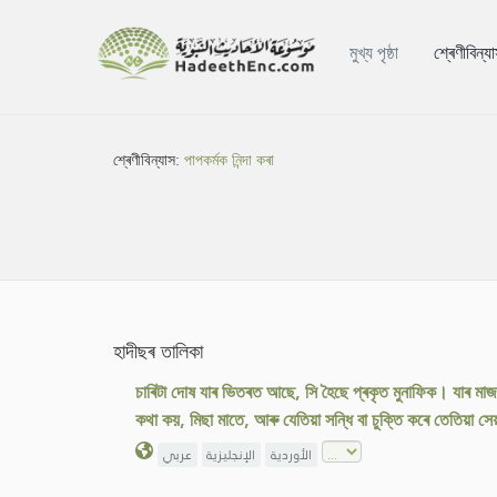
মুখ্য পৃষ্ঠা
শ্ৰেণীবিন্য
শ্ৰেণীবিন্যাস:
পাপকৰ্মক নিন্দা কৰা
হাদীছৰ তালিকা
চাৰিটা দোষ যাৰ ভিতৰত আছে, সি হৈছে প্ৰকৃত মুনাফিক। যাৰ মা
কথা কয়, মিছা মাতে, আৰু যেতিয়া সন্ধি বা চুক্তি কৰে তেতিয়া স
الأوردية
الإنجليزية
عربي