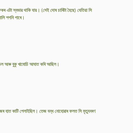
ৰ এটা স্বভাৱ থাকি যায়। (সেই দোষ চাৰিটা হৈছে) যেতিয়া সি
 গালি শপনি পাৰে।
ণ্ডল আৰু বুকু খামোচি আঘাত কৰি আছিল।
জৰ হাত কাটি পেলাইছিল। তেজ বন্ধ নোহোৱাৰ ফলত সি মৃত্যুবৰণ