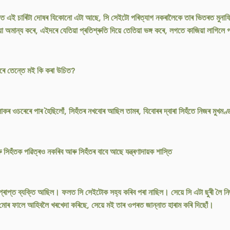
জত এই চাৰিটা দোষৰ যিকোনো এটা আছে, সি সেইটো পৰিত্যাগ নকৰালৈকে তাৰ ভিতৰত মুনাফিক
েয়া অমান্য কৰে, এইদৰে যেতিয়া প্ৰতিশ্ৰুতি দিয়ে তেতিয়া ভঙ্গ কৰে, লগতে কাজিয়া লাগিলে
 কৰে তেন্তে মই কি কৰা উচিত?
কৰ ওচৰেৰে পাৰ হৈছিলোঁ, সিহঁতৰ নখবোৰ আছিল তামৰ, যিবোৰৰ দ্বাৰা সিহঁতে নিজৰ মুখম
সিহঁতক পৱিত্ৰও নকৰিব আৰু সিহঁতৰ বাবে আছে যন্ত্ৰণাদায়ক শাস্তি
প্ত ব্যক্তি আছিল। ফলত সি সেইটোক সহ্য কৰিব পৰা নাছিল। সেয়ে সি এটা ছুৰী লৈ নি
 মোৰ ফালে আহিবলৈ খৰখেদা কৰিছে, সেয়ে মই তাৰ ওপৰত জান্নাত হাৰাম কৰি দিছোঁ।