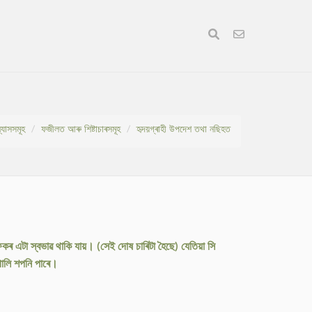
ন্যাসসমূহ
ফজীলত আৰু শিষ্টাচাৰসমূহ
হৃদয়গ্ৰাহী উপদেশ তথা নছিহত
ৰ এটা স্বভাৱ থাকি যায়। (সেই দোষ চাৰিটা হৈছে) যেতিয়া সি
 গালি শপনি পাৰে।