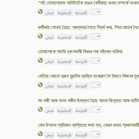
“মই তোমালোকক আটাইতকৈ ডাঙৰ (কবীৰাহ) গুনাহ সম্পৰ্কে সংবাদ
الأوردية
الإنجليزية
عربي
কাবীৰাহ গোনাহ হৈছে: আল্লাহৰ সৈতে শ্বিৰ্ক কৰা, পিতা-মাতাৰ স
الأوردية
الإنجليزية
عربي
তোমালোকে সাতটা ধ্বংসকাৰী বিষয়ৰ পৰা আঁতৰত থাকিবা
الأوردية
الإنجليزية
عربي
যেতিয়া কোনো দুজন মুছলিম ব্যক্তি তৰোৱাল লৈ ইজনে সিজনৰ মুখাম
الأوردية
الإنجليزية
عربي
সৎ সঙ্গী আৰু অসৎ সঙ্গীৰ উদাহৰণ হৈছে আতৰ বিক্ৰেতা আৰু ভাটিত
الأوردية
الإنجليزية
عربي
মোৰ উম্মতৰ প্ৰতিজন ব্যক্তিয়ে ক্ষমা পাব, কেৱল গুনাহ প্ৰকাশকা
الأوردية
الإنجليزية
عربي