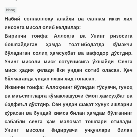
Изоҳ
Набий соллаллоҳу алайҳи ва саллам икки хил
инсонга мисол олиб келдилар:
Биринчи тоифа: Аллоҳга ва Унинг ризосига
бошлайдиган ҳамда тоат-ибодатда кўмакчи
бўладиган солиҳ ҳамсуҳбат ва вафодор дўстдир.
Унинг мисоли миск сотувчисига ўхшайди. Сенга
миск ҳадия қилади ёки ундан сотиб оласан. Ҳеч
бўлмаганда ундан яхши ҳид топасан.
Иккинчи тоифа: Аллоҳнинг йўлидан тўсувчи, гуноҳ
ва маъсиятларга кўмаклашувчи ёмон ҳамсуҳбат ва
бадфеъл дўстдир. Сен ундан фақат хунук ишларни
кўрасан ва бундай кимса билан ҳамдам бўлганинг
сабабли сенга ҳам маломат тошлари отилади.
Унинг мисоли ёндирувчи учқунлари билан