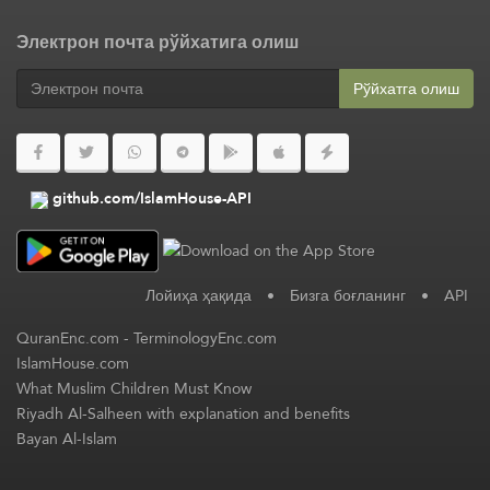
Электрон почта рўйхатига олиш
Рўйхатга олиш
github.com/IslamHouse-API
Лойиҳа ҳақида
•
Бизга боғланинг
•
API
QuranEnc.com
-
TerminologyEnc.com
IslamHouse.com
What Muslim Children Must Know
Riyadh Al-Salheen with explanation and benefits
Bayan Al-Islam