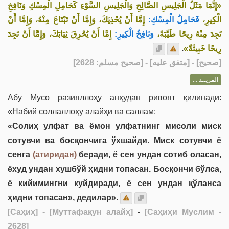
«إِنَّمَا مَثَلُ الْجَلِيسِ الصَّالِحِ وَالْجَلِيسِ السَّوْءِ كَحَامِلِ الْمِسْكِ وَنَافِخِ
الْكِيرِ،
فَحَامِلُ الْمِسْكِ:
إِمَّا أَنْ يُحْذِيَكَ، وَإِمَّا أَنْ تَبْتَاعَ مِنْهُ، وَإِمَّا أَنْ
تَجِدَ مِنْهُ رِيحًا طَيِّبَةً،
وَنَافِخُ الْكِيرِ:
إِمَّا أَنْ يُحْرِقَ ثِيَابَكَ، وَإِمَّا أَنْ تَجِدَ
.
رِيحًا خَبِيثَةً»
] - [متفق عليه] - [صحيح مسلم: 2628]
صحيح
[
المزيــد ...
Абу Мусо разияллоҳу анҳудан ривоят қилинади:
«Набий соллаллоҳу алайҳи ва саллам:
«Солиҳ улфат ва ёмон улфатнинг мисоли миск
сотувчи ва босқончига ўхшайди. Миск сотувчи ё
сенга
(атиридан)
беради, ё сен ундан сотиб оласан,
ёхуд ундан хушбўй ҳидни топасан. Босқончи бўлса,
ё кийимингни куйдиради, ё сен ундан қўланса
ҳидни топасан», дедилар».
[Саҳиҳ]
- [Муттафақун алайҳ]
-
[Саҳиҳи Муслим -
2628]