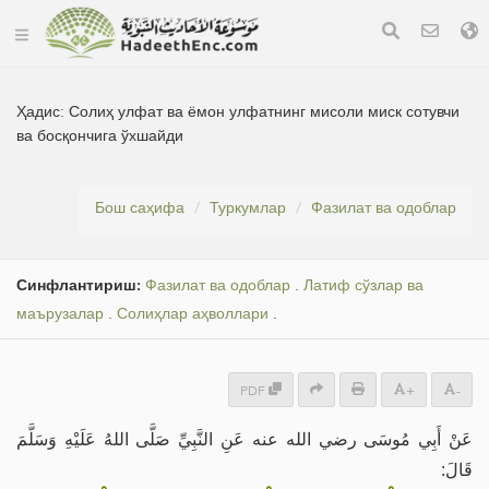
Ҳадис:
Солиҳ улфат ва ёмон улфатнинг мисоли миск сотувчи
ва босқончига ўхшайди
Бош саҳифа
Туркумлар
Фазилат ва одоблар
Синфлантириш:
Фазилат ва одоблар
.
Латиф сўзлар ва
маърузалар
.
Солиҳлар аҳволлари
.
PDF
+
-
عَنْ أَبِي مُوسَى رضي الله عنه عَنِ النَّبِيِّ صَلَّى اللهُ عَلَيْهِ وَسَلَّمَ
قَالَ: