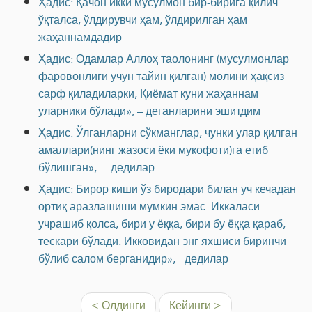
Ҳадис: Қачон икки мусулмон бир-бирига қилич
ўқталса, ўлдирувчи ҳам, ўлдирилган ҳам
жаҳаннамдадир
Ҳадис: Одамлар Аллоҳ таолонинг (мусулмонлар
фаровонлиги учун тайин қилган) молини ҳақсиз
сарф қиладиларки, Қиёмат куни жаҳаннам
уларники бўлади», – деганларини эшитдим
Ҳадис: Ўлганларни сўкманглар, чунки улар қилган
амаллари(нинг жазоси ёки мукофоти)га етиб
бўлишган»,— дедилар
Ҳадис: Бирор киши ўз биродари билан уч кечадан
ортиқ аразлашиши мумкин эмас. Иккаласи
учрашиб қолса, бири у ёққа, бири бу ёққа қараб,
тескари бўлади. Икковидан энг яхшиси биринчи
бўлиб салом берганидир», - дедилар
< Олдинги
Кейинги >