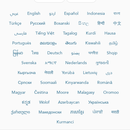
عربي
English
اردو
Español
Indonesia
বাংলা
Türkçe
Русский
Bosanski
සිංහල
हिन्दी
中文
فارسی
Tiếng Việt
Tagalog
Kurdî
Hausa
Português
മലയാളം
తెలుగు
Kiswahili
தமிழ்
မြန်မာ
ไทย
Deutsch
پښتو
অসমীয়া
Shqip
Svenska
አማርኛ
Nederlands
ગુજરાતી
Кыргызча
नेपाली
Yorùbá
Lietuvių
دری
Српски
Soomaali
Kinyarwanda
Română
Magyar
Čeština
Moore
Malagasy
Oromoo
ಕನ್ನಡ
Wolof
Azərbaycan
Українська
ქართული
Македонски
ភាសាខ្មែរ
ਪੰਜਾਬੀ
मराठी
Kurmancî