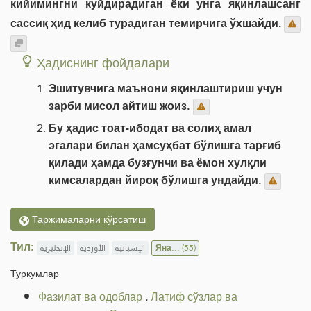
кийимингни куйдирадиган ёки унга яқинлашсанг
сассиқ ҳид келиб турадиган темирчига ўхшайди.
Ҳадиснинг фойдалари
Эшитувчига маънони яқинлаштириш учун
зарби мисол айтиш жоиз.
Бу ҳадис тоат-ибодат ва солиҳ амал
эгалари билан ҳамсуҳбат бўлишга тарғиб
қилади ҳамда бузғунчи ва ёмон хулқли
кимсалардан йироқ бўлишга ундайди.
Таржималарни кўрсатиш
Тил:
الإنجليزية
الأوردية
الإسبانية
Яна...
(55)
Туркумлар
Фазилат ва одоблар
.
Латиф сўзлар ва