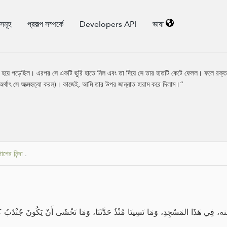
িসমূহ
প্রকল্প সম্পর্কে
Developers API
ভাষা
র হয়ে পড়েছিল। এরপর সে একটি ছুরি হাতে নিল এবং তা দিয়ে সে তার হাতটি কেটে ফেলল। ফলে রক্ত
ল (অর্থাৎ সে আত্মহত্যা করল)। কাজেই, আমি তার উপর জান্নাত হারাম করে দিলাম।”
পাপের নিন্দা
.
ِي هَذَا المَسْجِدِ، وَمَا نَسِينَا مُنْذُ حَدَّثَنَا، وَمَا نَخْشَى أَنْ يَكُونَ جُنْدُبٌ كَ