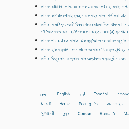
হাদীস: আমি কি তোমাদেরকে সবচেয়ে বড় (কবীরাহ) গুনাহ সম্পর্
হাদীস: কাবীরাহ গোনাহ হচ্ছে : আল্লাহর সাথে শির্ক করা, মাত
হাদীস: সাতটি ধ্বংসকারী বিষয় থেকে তোমরা বিরত থাকবে। সাহ
শরী‘আতসম্মত কারণ ব্যতিরেকে তাকে হত্যা করা (৪) সুদ খাওয়া
হাদীস: পাঁচ ওয়াক্ত সালাত, এক জুমু‘আ থেকে আরেক জুমু‘আ 
হাদীস: দু’জন মুসলিম যখন তাদের তলোয়ার নিয়ে মুখোমুখি হয়,
হাদীস: কিছু লোক আল্লাহর মাল অন্যায়ভাবে ব্যয়-বন্টন করবে
عربي
English
اردو
Español
Indone
Kurdî
Hausa
Português
മലയാളം
ગુજરાતી
دری
Српски
Română
Ma