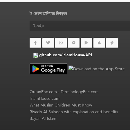
ই-মেইল তালিকায় নিবন্ধন
github.com/IslamHouse-API
QuranEnc.com
-
TerminologyEnc.com
IslamHouse.com
What Muslim Children Must Know
Riyadh Al-Salheen with explanation and benefits
Bayan Al-Islam