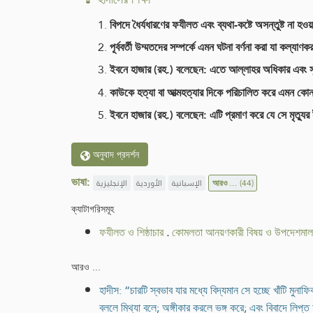
বিপদে ধৈর্যধারণের ফযীলত এবং ব্যথা-কষ্টে অসন্তুষ্ট না হ
পূর্ববর্তী উম্মতদের সম্পর্কে এমন ঘটনা বর্ণনা করা যা কল্যাণ
ইবনে হাজার (রহ.) বলেছেন: এতে আল্লাহর অধিকার এবং সৃষ
কাউকে হত্যা বা আত্মহত্যার দিকে পরিচালিত করে এমন কোন
ইবনে হাজার (রহ.) বলেছেন: এটি প্রমাণ করে যে সে মৃত্যুর 
অনুবাদ প্রদর্শন
ভাষা:
الإنجليزية
الأوردية
الإسبانية
আরও ...
(44)
ক্যাটাগরিসমূহ
ফযীলত ও শিষ্ঠাচার
.
কোমলতা আনয়ণকারী বিষয় ও উপদেশমাল
আরও ...
হাদীস: “চারটি স্বভাব যার মধ্যে বিদ্যমান সে হচ্ছে খাঁটি ম
বললে মিথ্যা বলে; অঙ্গীকার করলে ভঙ্গ করে; এবং বিবাদে লিপ