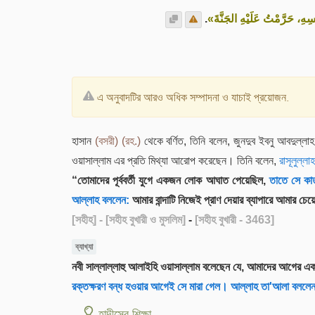
.
ْسِهِ، حَرَّمْتُ عَلَيْهِ الجَنَّةَ
এ অনুবাদটির আরও অধিক সম্পাদনা ও যাচাই প্রয়োজন.
হাসান
(বসরী)
(রহ.)
থেকে বর্ণিত, তিনি বলেন, জুনদুব ইবনু আবদুল্লা
ওয়াসাল্লাম এর প্রতি মিথ্যা আরোপ করেছেন। তিনি বলেন,
রাসূলুল্লা
“তোমাদের পূর্ববর্তী যুগে একজন লোক আঘাত পেয়েছিল,
তাতে সে কাত
আল্লাহ বললেন:
আমার বান্দাটি নিজেই প্রাণ দেয়ার ব্যাপারে আমার চে
[সহীহ]
- [সহীহ বুখারী ও মুসলিম]
-
[সহীহ বুখারী - 3463]
ব্যাখ্যা
নবী সাল্লাল্লাহু আলাইহি ওয়াসাল্লাম বলেছেন যে, আমাদের আগের এক
রক্তক্ষরণ বন্ধ হওয়ার আগেই সে মারা গেল। আল্লাহ তা'আলা বললে
হাদীসের শিক্ষা