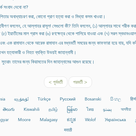
কে সংবাদ দেবো না?
া-পিতার অবাধ্যাচরণ করা, কোনো প্রাণ হত্যা করা ও মিথ্যা কসম খাওয়া।
াবীগণ বললেন, হে আল্লাহর রাসূল! সেগুলো কী? তিনি বললেন, (১) আল্লাহর সাথে শরীক করা 
 (৫) ইয়াতীমের মাল গ্রাস করা (৬) রণক্ষেত্র থেকে পালিয়ে যাওয়া এবং (৭) সরল স্বভাবওয়া
এবং এক রামাযান থেকে আরেক রামাযান এর মধ্যবর্তী সময়ের জন্য কাফফারা হয়ে যায়, যদি ক
 তখন হত্যাকারী ও নিহত ব্যক্তি উভয়ই জাহান্নামী।
। সুতরাং তাদের জন্য কিয়ামতের দিন জাহান্নামের আগুন রয়েছে।
< পূর্ববর্তী
পরবর্তী >
sia
ئۇيغۇرچە
Türkçe
Русский
Bosanski
සිංහල
हिन्
తెలుగు
Kiswahili
தமிழ்
မြန်မာ
ไทย
پښتو
অসমীয়া
gyar
Moore
Malagasy
ಕನ್ನಡ
Wolof
Українська
मराठी