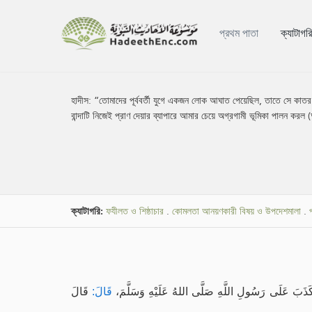
প্রথম পাতা
ক্যাটাগর
হাদীস:
“তোমাদের পূর্ববর্তী যুগে একজন লোক আঘাত পেয়েছিল, তাতে সে কাত
বান্দাটি নিজেই প্রাণ দেয়ার ব্যাপারে আমার চেয়ে অগ্রগামী ভূমিকা পালন কর
ক্যাটাগরি:
ফযীলত ও শিষ্ঠাচার
.
কোমলতা আনয়ণকারী বিষয় ও উপদেশমালা
.
ذَبَ عَلَى رَسُولِ اللَّهِ صَلَّى اللهُ عَلَيْهِ وَسَلَّمَ
قَالَ:
قَالَ