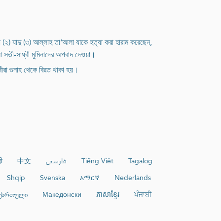
(২) যাদু (৩) আল্লাহ তা‘আলা যাকে হত্যা করা হারাম করেছেন,
লা সতী-সাধ্বী মুমিনাদের অপবাদ দেওয়া।
বীরা গুনাহ থেকে বিরত থাকা হয়।
दी
中文
فارسی
Tiếng Việt
Tagalog
Shqip
Svenska
አማርኛ
Nederlands
ქართული
Македонски
ភាសាខ្មែរ
ਪੰਜਾਬੀ