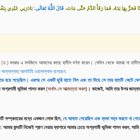
«فَحَزَّ بِهَا يَدَهُ، فَمَا رَقَأَ الدَّمُ حَتَّى مَاتَ
قَالَ اللَّهُ تَعَالَى:
بَادَرَنِي عَبْدِي بِنَف»
হ
(রা.)
বসরার এ মসজিদে আমাদের কাছে হাদীস বর্ণনা করেন। সেদিন থেকে আমরা না হাদীস 
হ সাল্লাল্লাহু আলাইহি ওয়াসাল্লাম বলেছেন:
র হয়ে পড়েছিল। এরপর সে একটি ছুরি হাতে নিল এবং তা দিয়ে সে তার হাতটি কেটে ফে
য়ে অগ্রগামী ভূমিকা পালন করল
(অর্থাৎ সে আত্মহত্যা করল)
। কাজেই, আমি তার উপর জান্না
টি সম্প্রদায়ের মধ্যে একজন লোক ছিল,
যে আঘাত পেয়েছিল এবং ব্যথা সহ্য করতে না পেরে 
ন:
আমার বান্দাটি নিজেই প্রাণ দেয়ার ব্যাপারে আমার চেয়ে অগ্রগামী ভূমিকা পালন করল, আম