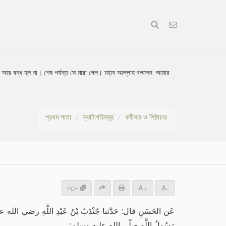
 আর বন্ধ হল না। শেষ পর্যন্ত সে মারা গেল। মহান আল্লাহ বললেন: আমার
প্রথম পাতা
ক্যাটাগরিসমূহ
ফযীলত ও শিষ্ঠাচার
PDF
+
-
عَن الحَسَنِ قال: حَدَّثنا جُنْدَبُ بْنُ عَبْدِ اللَّهِ رضي الله عنه، ف،
رَسُولُ اللَّهِ صلّى الله عليه وسلم: