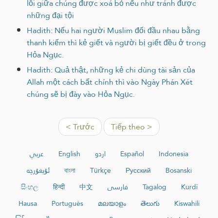
lỗi giữa chúng được xoá bỏ nếu như tránh được
những đại tội
Hadith: Nếu hai người Muslim đối đầu nhau bằng
thanh kiếm thì kẻ giết và người bị giết đều ở trong
Hỏa Ngục.
Hadith: Quả thật, những kẻ chi dùng tài sản của
Allah một cách bất chính thì vào Ngày Phán Xét
chúng sẽ bị đày vào Hỏa Ngục.
< Trước
Tiếp theo >
عربي
English
اردو
Español
Indonesia
ئۇيغۇرچە
বাংলা
Türkçe
Русский
Bosanski
සිංහල
हिन्दी
中文
فارسی
Tagalog
Kurdî
Hausa
Português
മലയാളം
తెలుగు
Kiswahili