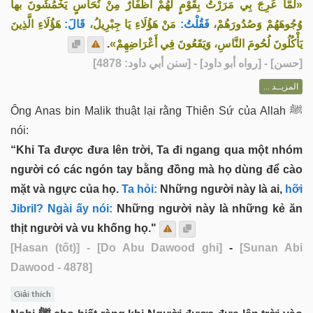
«لَمَّا عُرِجَ بِي مَرَرْتُ بِقَوْمٍ لَهُمْ أَظْفَارٌ مِنْ نُحَاسٍ يَخْمُشُونَ بها
وُجُوهَهُمْ وَصُدُورَهُمْ،
فَقُلْتُ:
مَنْ هَؤُلَاءِ يَا جِبْرِيلُ،
قَالَ:
هَؤُلَاءِ الَّذِينَ
.
يَأْكُلُونَ لُحُومَ النَّاسِ، وَيَقَعُونَ فِي أَعْرَاضِهِمْ»
] - [رواه أبو داود] - [سنن أبي داود: 4878]
حسن
[
المزيــد ...
Ông Anas bin Malik thuật lại rằng Thiên Sứ của Allah ﷺ
nói:
“Khi Ta được đưa lên trời, Ta đi ngang qua một nhóm
người có các ngón tay bằng đồng mà họ dùng để cào
mặt và ngực của họ.
Ta hỏi:
Những người này là ai,
hỡi
Jibril? Ngài ấy nói:
Những người này là những kẻ ăn
thịt người và vu khống họ."
[Hasan (tốt)]
- [Do Abu Dawood ghi]
-
[Sunan Abi
Dawood - 4878]
Giải thích