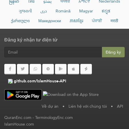
မြန်မာ
ไทย
پښتو
অসমীয়া
አማርኛ
Nederlands
ગુજરાતી
دری
Română
Magyar
ಕನ್ನಡ
ქართული
Македонски
ភាសាខ្មែរ
ਪੰਜਾਬੀ
मराठी
Đăng ký nhận tư điện tử
Đăng ký
github.com/IslamHouse-API
Về dự án
•
Liên hệ với chúng tôi
•
API
QuranEnc.com
-
TerminologyEnc.com
IslamHouse.com