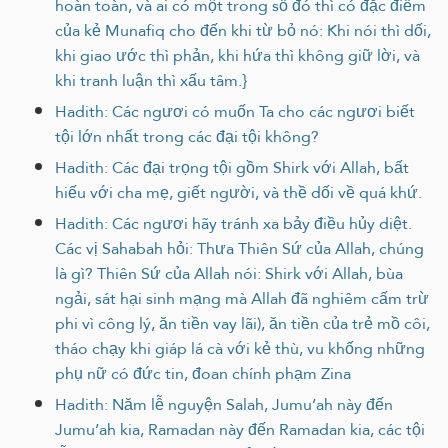
hoàn toàn, và ai có một trong số đó thì có đặc điểm
của kẻ Munafiq cho đến khi từ bỏ nó: Khi nói thì dối,
khi giao ước thì phản, khi hứa thì không giữ lời, và
khi tranh luận thì xấu tâm.}
Hadith: Các ngươi có muốn Ta cho các ngươi biết
tội lớn nhất trong các đại tội không?
Hadith: Các đại trọng tội gồm Shirk với Allah, bất
hiếu với cha mẹ, giết người, và thề dối về quá khứ.
Hadith: Các ngươi hãy tránh xa bảy điều hủy diệt.
Các vị Sahabah hỏi: Thưa Thiên Sứ của Allah, chúng
là gì? Thiên Sứ của Allah nói: Shirk với Allah, bùa
ngải, sát hại sinh mạng mà Allah đã nghiêm cấm trừ
phi vì công lý, ăn tiền vay lãi), ăn tiền của trẻ mồ côi,
tháo chạy khi giáp lá cà với kẻ thù, vu khống những
phụ nữ có đức tin, đoan chính phạm Zina
Hadith: Năm lễ nguyện Salah, Jumu’ah này đến
Jumu’ah kia, Ramadan này đến Ramadan kia, các tội