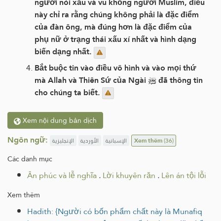
người nói xấu và vu khống người Muslim, điều
này chỉ ra rằng chúng không phải là đặc điểm
của đàn ông, mà đúng hơn là đặc điểm của
phụ nữ ở trạng thái xấu xí nhất và hình dạng
biến dạng nhất.
Bắt buộc tin vào điều vô hình và vào mọi thứ
mà Allah và Thiên Sứ của Ngài ﷺ đã thông tin
cho chúng ta biết.
Xem nội dung bản dịch
Ngôn ngữ:
الإنجليزية
الأوردية
الإسبانية
Xem thêm
(36)
Các danh mục
Ân phúc và lễ nghĩa
.
Lời khuyên răn
.
Lên án tội lỗi
Xem thêm
Hadith: {Người có bốn phẩm chất này là Munafiq