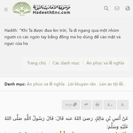
Hadith:
“Khi Ta được đưa lên trời, Ta đi ngang qua một nhóm
người có các ngón tay bằng đồng mà họ dùng để cào mặt và
ngực của họ
Trang chủ
Các danh mục
Ân phúc và lễ nghĩa
Danh mục:
Ân phúc và lễ nghĩa
.
Lời khuyên răn
.
Lên án tội lỗi
.
PDF
+
-
عَنْ أَنَسِ بْنِ مَالِكٍ رَضيَ اللهُ عنه قَالَ: قَالَ رَسُولُ اللَّهِ صَلَّى اللهُ
عَلَيْهِ وَسَلَّمَ: