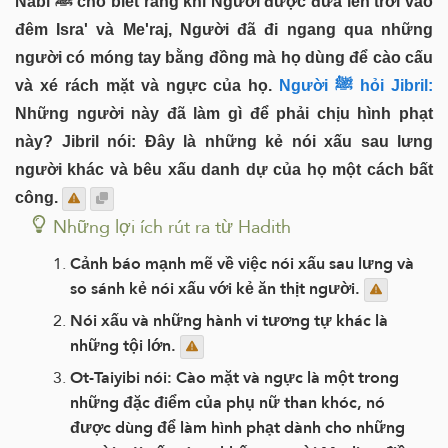
Nabi ﷺ cho biết ràng khi Người được đưa lên trời vào
đêm Isra' và Me'raj, Người đã đi ngang qua những
người có móng tay bằng đồng mà họ dùng để cào cấu
và xé rách mặt và ngực của họ.
Người ﷺ hỏi Jibril:
Những người này đã làm gì để phải chịu hình phạt
này? Jibril nói: Đây là những kẻ nói xấu sau lưng
người khác và bêu xấu danh dự của họ một cách bất
công.
Những lợi ích rút ra từ Hadith
Cảnh báo mạnh mẽ về việc nói xấu sau lưng và
so sánh kẻ nói xấu với kẻ ăn thịt người.
Nói xấu và những hành vi tương tự khác là
những tội lớn.
Ot-Taiyibi nói: Cào mặt và ngực là một trong
những đặc điểm của phụ nữ than khóc, nó
được dùng để làm hình phạt dành cho những