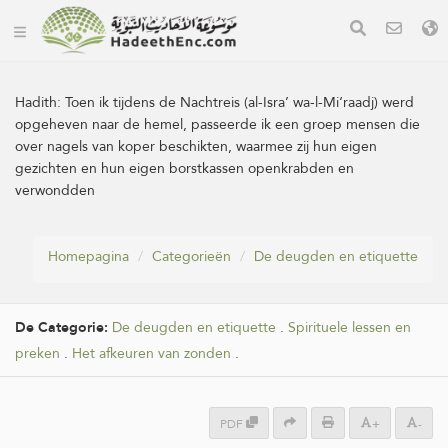
Hadith:
Toen ik tijdens de Nachtreis (al-Isra’ wa-l-Mi‘raadj) werd
opgeheven naar de hemel, passeerde ik een groep mensen die
over nagels van koper beschikten, waarmee zij hun eigen
gezichten en hun eigen borstkassen openkrabden en
verwondden
Homepagina
Categorieën
De deugden en etiquette
De Categorie:
De deugden en etiquette
.
Spirituele lessen en
preken
.
Het afkeuren van zonden
.
PDF
+
-