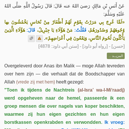
عَنْ أَنَسِ بْنِ مَالِكٍ رَضيَ اللهُ عنه قَالَ: قَالَ رَسُولُ اللَّهِ صَلَّى اللهُ
عَلَيْهِ وَسَلَّمَ:
«لَمَّا عُرِجَ بِي مَرَرْتُ بِقَوْمٍ لَهُمْ أَظْفَارٌ مِنْ نُحَاسٍ يَخْمُشُونَ بها
وُجُوهَهُمْ وَصُدُورَهُمْ،
فَقُلْتُ:
مَنْ هَؤُلَاءِ يَا جِبْرِيلُ،
قَالَ:
هَؤُلَاءِ الَّذِينَ
.
يَأْكُلُونَ لُحُومَ النَّاسِ، وَيَقَعُونَ فِي أَعْرَاضِهِمْ»
] - [رواه أبو داود] - [سنن أبي داود: 4878]
حسن
[
المزيــد ...
Overgeleverd door Anas ibn Malik — moge Allah tevreden
over hem zijn — die verhaalt dat de Boodschapper van
Allah
(vrede zij met hem)
heeft gezegd:
"Toen ik tijdens de Nachtreis
(al-Isra’ wa-l-Mi‘raadj)
werd opgeheven naar de hemel, passeerde ik een
groep mensen die over nagels van koper beschikten,
waarmee zij hun eigen gezichten en hun eigen
borstkassen openkrabden en verwondden.
Ik vroeg: