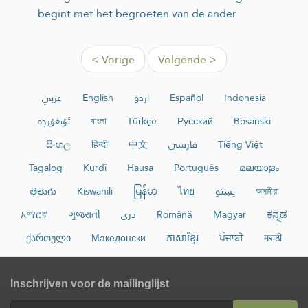
begint met het begroeten van de ander
< Vorige
Volgende >
عربي
English
اردو
Español
Indonesia
ئۇيغۇرچە
বাংলা
Türkçe
Русский
Bosanski
සිංහල
हिन्दी
中文
فارسی
Tiếng Việt
Tagalog
Kurdî
Hausa
Português
മലയാളം
తెలుగు
Kiswahili
မြန်မာ
ไทย
پښتو
অসমীয়া
አማርኛ
ગુજરાતી
دری
Română
Magyar
ಕನ್ನಡ
ქართული
Македонски
ភាសាខ្មែរ
ਪੰਜਾਬੀ
मराठी
Inschrijven voor de mailinglijst