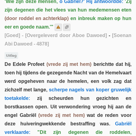
'Wie zijn deze mensen,
o Gabriël?' Hij antwoordde:
'Zij
zijn degenen die het vlees van hun medemensen eten
(door roddel en achterklap)
en inbreuk maken op hun
eer en goede naam.'"
[Goed]
- [Overgeleverd door Aboe Dawoed]
-
[Soenan
Abi Dawoed - 4878]
Uitleg
De Edele Profeet
(vrede zij met hem)
berichtte dat hij,
toen hij tijdens de gezegende Nacht van de Hemelvaart
werd opgeheven naar de hemelen, een volk zag dat
zichzelf met lange,
scherpe nagels van koper gruwelijk
toetakelde:
zij scheurden hun gezichten en
borstkassen open. Uit verwondering vroeg hij aan de
engel Gabriël
(vrede zij met hem)
wat de reden voor
deze huiveringwekkende bestraffing was.
Gabriël
verklaarde:
"Dit zijn degenen die roddelen,