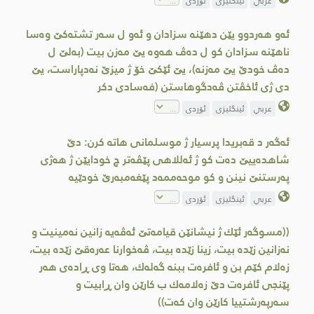
عربي
ئینگلیزی
ئۆردی
ئه‌و هه‌ردوو یێن دهێنه‌ سزادان و ئه‌و ل سه‌ر تشته‌كێ وه‌سا
ناهێنه‌ سزادان كو ل ده‌ڤ هه‌وه‌ یێ مه‌زن بیت (به‌لێ ل
ده‌ڤ خودێ یێ مه‌زنه‌)، یێ ئێكێ خۆ ژ میزێ نه‌دپاراست، یێ
دی ژی ئاخڤتن ڤه‌دگوهاستن (فه‌سادی دكر
عربي
ئینگلیزی
ئۆردی
ئه‌گه‌ر د قه‌بریدا پرسیار ژ موسلمانی هاته‌ كرن: دێ
شاهده‌ییێ ده‌ت كو ژ ئه‌للاهی پێڤه‌تر چ خودایێن ژ هه‌ژی
پەرستنێ نینن و كو موحه‌ممه‌د پێغه‌مبه‌رێ خودێیه‌
عربي
ئینگلیزی
ئۆردی
((مسوگه‌ر ئێك ژ نیشانێن قیامه‌تێ ئه‌ڤه‌یه‌ زانین نه‌مینیت و
نه‌زانین زێده‌ بیت، زینا زێده‌ بیت، ڤه‌خوارنا عه‌ره‌قێ زێده‌ بیت،
زه‌لام كێم بن و ئافره‌ت ببنه‌ گه‌له‌ك، هه‌تا وی ڕاده‌ی هه‌ر
پێنجی ئافره‌ت دێ زه‌لامەك ب كارێن وان ڕابیت و
سه‌رپه‌رشتییا كارێن وان كه‌ت))