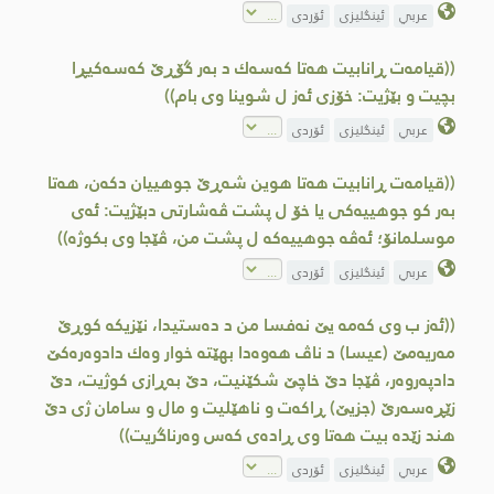
عربي
ئینگلیزی
ئۆردی
((قیامه‌ت ڕانابیت هه‌تا كه‌سه‌ك د به‌ر گۆڕێ كه‌سه‌كیڕا
بچیت و بێژیت: خۆزی ئه‌ز ل شوینا وی بام))
عربي
ئینگلیزی
ئۆردی
((قیامه‌ت ڕانابیت هه‌تا هوین شه‌ڕێ جوهییان دكه‌ن، هه‌تا
به‌ر كو جوهییه‌كی یا خۆ ل پشت ڤه‌شارتی دبێژیت: ئه‌ی
موسلمانۆ؛ ئه‌ڤه‌ جوهییه‌كه‌ ل پشت من، ڤێجا وی بكوژه‌))
عربي
ئینگلیزی
ئۆردی
((ئه‌ز ب وی كه‌مه‌ یێ نه‌فسا من د ده‌ستیدا، نێزیكه‌ كوڕێ
مه‌ریه‌مێ (عیسا) د ناڤ هه‌وه‌دا بهێته‌ خوار وه‌ك دادوه‌ره‌كێ
دادپه‌روه‌ر، ڤێجا دێ خاچێ شكێنیت، دێ به‌ڕازی كوژیت، دێ
زێڕه‌سه‌رێ (جزیێ) ڕاكه‌ت و ناهێلیت و مال و سامان ژی دێ
هند زێده‌ بیت هه‌تا وی ڕاده‌ی كه‌س وه‌رناگریت))
عربي
ئینگلیزی
ئۆردی