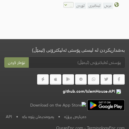
عربي
ئینگلیزی
ئۆردی
بەشداریکردن لە لیستی پۆستی ئەلیکترۆنی (ئیمێڵ)
تۆمار کردن
github.com/IslamHouse-API
دەربارەی پرۆژە
•
پەیوەندیمان پێوە بکە
•
API
QuranEnc.com
-
TerminologyEnc.com