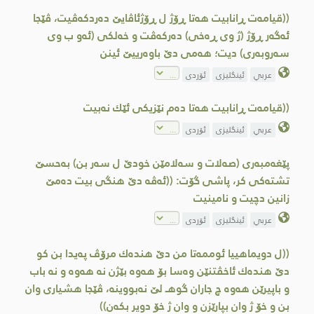
((قیامه‌ت ڕانابیت هه‌تا ڕۆژ ل ڕۆژئاڤایێ ده‌ردكه‌ڤیت، ڤێجا
ئه‌گه‌ر ڕۆژ (ژ وی ڕه‌خی) ده‌ركه‌ڤت و خه‌لكی (ئه‌و ب وی
سه‌روبه‌ری) دیت؛ هه‌می دێ باوه‌رییێ ئینن
عربي
ئینگلیزی
ئۆردی
((قیامه‌ت ڕانابیت هه‌تا ده‌م نێزیكی ئێك نه‌‌بیت
عربي
ئینگلیزی
ئۆردی
پێغه‌مبه‌ری (صه‌لات و سه‌لامێن خودێ ل سه‌ر بن) به‌حسێ
تشته‌كی كر، پاشی گۆت: ((ئه‌ڤه‌ دێ هنگی بیت ده‌مێ
زانین دچیت و نامینیت
عربي
ئینگلیزی
ئۆردی
((ل دویماهییا ئوممه‌تا من دێ هنده‌ك مرۆڤ په‌یدا بن كو
دێ هنده‌ك ئاخڤتنێن وه‌سا بۆ هه‌وه‌ بێژن نه‌ هه‌وه‌ و نه‌ باب
و باپیرێن هه‌وه‌ چ جاران گوهـ لێ نه‌بووینه‌، ڤێجا هشیاری وان
بن و خۆ ژ وان بپارێزن و وان ژ خۆ دویر بكه‌ن))