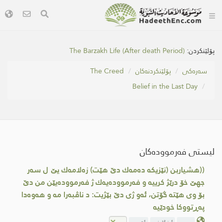
پۆلێنکردن:
The Barzakh Life (After death Period)
سه‌ره‌كی
پۆلێنکردنەکان
The Creed
Belief in the Last Day
لیستی فەرموودەکان
((هشیاربن (نێزیكه‌ ده‌مه‌ك دێ هێت) زه‌لامه‌ك یێ ل سه‌ر
جهێ خۆ درێژ كرییه‌ و فه‌رمووده‌یه‌ك ژ فه‌رمووده‌یێن من دێ
بۆ وی هێته‌ گۆتن، ئه‌و ژی دێ بێژیت: د ناڤبه‌را مه‌ و هه‌وه‌دا
په‌ڕتووكا خودێیه‌