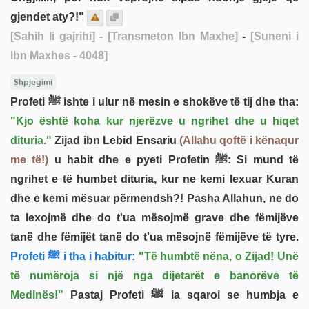
gjendet aty?!"
[Sahih li gajrihi]
- [Transmeton Ibn Maxhe]
-
[Suneni i
Ibn Maxhes - 4048]
Shpjegimi
Profeti ﷺ ishte i ulur në mesin e shokëve të tij dhe tha:
"Kjo është koha kur njerëzve u ngrihet dhe u hiqet
dituria."
Zijad ibn Lebid Ensariu
(Allahu qoftë i kënaqur
me të!)
u habit dhe e pyeti Profetin ﷺ: Si mund të
ngrihet e të humbet dituria, kur ne kemi lexuar Kuran
dhe e kemi mësuar përmendsh?! Pasha Allahun, ne do
ta lexojmë dhe do t'ua mësojmë grave dhe fëmijëve
tanë dhe fëmijët tanë do t'ua mësojnë fëmijëve të tyre.
Profeti ﷺ i tha i habitur:
"Të humbtë nëna, o Zijad! Unë
të numëroja si një nga dijetarët e banorëve të
Medinës!"
Pastaj Profeti ﷺ ia sqaroi se humbja e