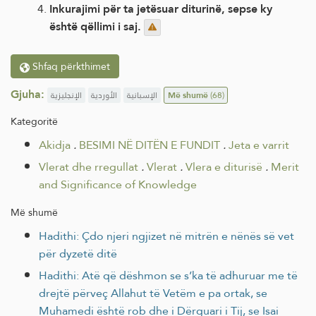
Inkurajimi për ta jetësuar diturinë, sepse ky
është qëllimi i saj.
Shfaq përkthimet
Gjuha:
الإنجليزية
الأوردية
الإسبانية
Më shumë
(68)
Kategoritë
Akidja
.
BESIMI NË DITËN E FUNDIT
.
Jeta e varrit
Vlerat dhe rregullat
.
Vlerat
.
Vlera e diturisë
.
Merit
and Significance of Knowledge
Më shumë
Hadithi: Çdo njeri ngjizet në mitrën e nënës së vet
për dyzetë ditë
Hadithi: Atë që dëshmon se s’ka të adhuruar me të
drejtë përveç Allahut të Vetëm e pa ortak, se
Muhamedi është rob dhe i Dërguari i Tij, se Isai