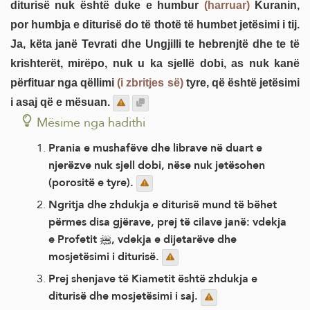
diturisë nuk është duke e humbur
(harruar)
Kuranin,
por humbja e diturisë do të thotë të humbet jetësimi i tij.
Ja, këta janë Tevrati dhe Ungjilli te hebrenjtë dhe te të
krishterët, mirëpo, nuk u ka sjellë dobi, as nuk kanë
përfituar nga qëllimi
(i zbritjes së)
tyre, që është jetësimi
i asaj që e mësuan.
Mësime nga hadithi
Prania e mushafëve dhe librave në duart e
njerëzve nuk sjell dobi, nëse nuk jetësohen
(porositë e tyre).
Ngritja dhe zhdukja e diturisë mund të bëhet
përmes disa gjërave, prej të cilave janë: vdekja
e Profetit ﷺ, vdekja e dijetarëve dhe
mosjetësimi i diturisë.
Prej shenjave të Kiametit është zhdukja e
diturisë dhe mosjetësimi i saj.