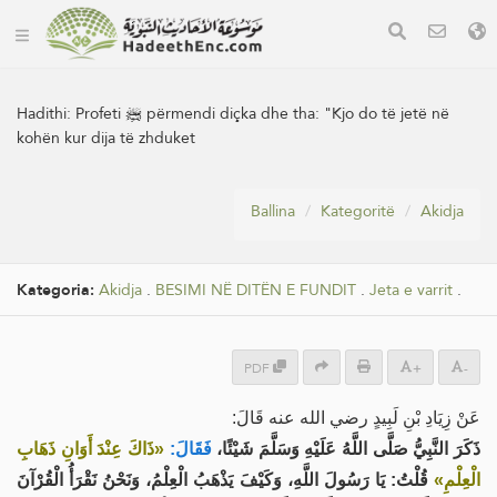
Hadithi:
Profeti ﷺ përmendi diçka dhe tha: "Kjo do të jetë në
kohën kur dija të zhduket
Ballina
Kategoritë
Akidja
Kategoria:
Akidja
.
BESIMI NË DITËN E FUNDIT
.
Jeta e varrit
.
PDF
+
-
عَنْ زِيَادِ بْنِ لَبِيدٍ رضي الله عنه قَالَ:
ذَكَرَ النَّبِيُّ صَلَّى اللَّهُ عَلَيْهِ وَسَلَّمَ شَيْئًا،
فَقَالَ:
«ذَاكَ عِنْدَ أَوَانِ ذَهَابِ
الْعِلْمِ»
قُلْتُ: يَا رَسُولَ اللَّهِ، وَكَيْفَ يَذْهَبُ الْعِلْمُ، وَنَحْنُ نَقْرَأُ الْقُرْآنَ