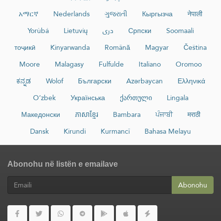
አማርኛ
Nederlands
ગુજરાતી
Кыргызча
नेपाली
Yorùbá
Lietuvių
دری
Српски
Soomaali
тоҷикӣ
Kinyarwanda
Română
Magyar
Čeština
Moore
Malagasy
Fulfulde
Italiano
Oromoo
ಕನ್ನಡ
Wolof
Български
Azərbaycan
Ελληνικά
O‘zbek
Українська
ქართული
Lingala
Македонски
ភាសាខ្មែរ
Bambara
ਪੰਜਾਬੀ
मराठी
Dansk
Kirundi
Kurmancî
Bahasa Melayu
Abonohu në listën e emailave
Abonohu