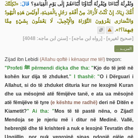
وَنُقْرِئُهُ أَبْنَاءَنَا وَيُقْرِئُهُ أَبْنَاؤُنَا أَبْنَاءَهُمْ إِلَى يَوْمِ الْقِيَامَةِ؟
قَالَ:
«ثَكِلَتْكَ
أُمُّكَ زِيَادُ، إِنْ كُنْتُ لَأُرَاكَ مِنْ أَفْقَهِ رَجُلٍ بِالْمَدِينَةِ، أَوَلَيْسَ هَذِهِ الْيَهُودُ
وَالنَّصَارَى يَقْرَؤونَ التَّوْرَاةَ وَالْإِنْجِيلَ، لَا يَعْمَلُونَ بِشَيْءٍ مِمَّا
.
فِيهِمَا؟!»
] - [رواه ابن ماجه] - [سنن ابن ماجه: 4048]
صحيح لغيره
[
المزيــد ...
Zijad ibn Lebidi
(Allahu qoftë i kënaqur me të!)
tregon:
"Profeti ﷺ përmendi diçka dhe tha: "
Kjo do të jetë në
kohën kur dija të zhduket.
" I thashë: "
O i Dërguari i
Allahut, si do të zhduket dituria kur ne lexojmë Kuran
dhe ua mësojmë atë fëmijëve tanë, e ata ua mësojnë
atë fëmijëve të tyre
(e kështu me radhë)
deri në Ditën e
Kiametit?
" Ai tha: "
Mos të të pastë nëna, o Zijad!
Mendoja se je njeriu më i ditur në Medinë. Vallë,
hebrenjtë dhe të krishterë a nuk e lexojnë Tevratin dhe
Ungjillin, por nuk veprojnë sipas ndonjë gjëje që