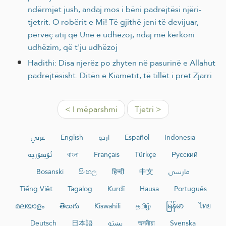
ndërmjet jush, andaj mos i bëni padrejtësi njëri-
tjetrit. O robërit e Mi! Të gjithë jeni të devijuar,
përveç atij që Unë e udhëzoj, ndaj më kërkoni
udhëzim, që t'ju udhëzoj
Hadithi: Disa njerëz po zhyten në pasurinë e Allahut
padrejtësisht. Ditën e Kiametit, të tillët i pret Zjarri
< I mëparshmi
Tjetri >
عربي
English
اردو
Español
Indonesia
ئۇيغۇرچە
বাংলা
Français
Türkçe
Русский
Bosanski
සිංහල
हिन्दी
中文
فارسی
Tiếng Việt
Tagalog
Kurdî
Hausa
Português
മലയാളം
తెలుగు
Kiswahili
தமிழ்
မြန်မာ
ไทย
Deutsch
日本語
پښتو
অসমীয়া
Svenska