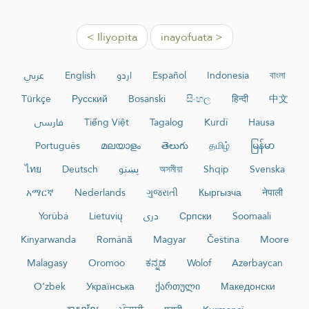
< Iliyopita
inayofuata >
عربي
English
اردو
Español
Indonesia
বাংলা
Türkçe
Русский
Bosanski
සිංහල
हिन्दी
中文
فارسی
Tiếng Việt
Tagalog
Kurdî
Hausa
Português
മലയാളം
తెలుగు
தமிழ்
မြန်မာ
ไทย
Deutsch
پښتو
অসমীয়া
Shqip
Svenska
አማርኛ
Nederlands
ગુજરાતી
Кыргызча
नेपाली
Yorùbá
Lietuvių
دری
Српски
Soomaali
Kinyarwanda
Română
Magyar
Čeština
Moore
Malagasy
Oromoo
ಕನ್ನಡ
Wolof
Azərbaycan
O‘zbek
Українська
ქართული
Македонски