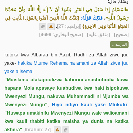
وَسَلَّمَ قَالَ:
«المُسْلِمُ إِذَا سُئِلَ فِي القَبْرِ: يَشْهَدُ أَنْ لاَ إِلَهَ إِلَّا اللَّهُ وَأَنَّ مُحَمَّدًا
{يُثَبِّتُ اللَّهُ الَّذِينَ آمَنُوا بِالقَوْلِ الثَّابِتِ فِي
فَذَلِكَ قَوْلُهُ:
،
رَسُولُ اللَّهِ»
.
[إبراهيم: 27]
الحَيَاةِ الدُّنْيَا وَفِي الآخِرَةِ}
] - [متفق عليه] - [صحيح البخاري: 4699]
صحيح
[
المزيــد ...
kutoka kwa Albaraa bin Aazib Radhi za Allah ziwe juu
yake-
hakika Mtume Rehema na amani za Allah ziwe juu
yake alisema:
"Muislamu atakapoulizwa kaburini anashuhudia kuwa
hapana Mola apasaye kuabudiwa kwa haki isipokuwa
Mwenyezi Mungu, nakuwa Muhammadi ni Mjumbe wa
Mwenyezi Mungu"
,
Hiyo ndiyo kauli yake Mtukufu:
"Huwapa umakinifu Mwenyezi Mungu wale walioamani
kwa kauli thabiti katika maisha ya dunia na katika
akhera"
[Ibrahim: 27]
.