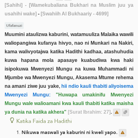
[Sahihi]
- [Wamekubaliana Bukhari na Muslim juu ya
usahihi wake]
-
[Swahiih Al Bukhaariy - 4699]
Ufafanuzi
Muumini ataulizwa kaburini, watamuuliza Malaika wawili
waliopangiwa kufanya hivyo, nao ni Munkari na Nakiri,
kama walivyotajwa katika Hadithi kadhaa, atashuhudia
kuwa hapana mola apasaye kuabudiwa kwa haki
isipokuwa Mwenyezi Mungu na kuwa Muhammadi ni
Mjumbe wa Mwenyezi Mungu, Akasema Mtume rehema
na amani ziwe juu yake,
hii ndio kauli thabiti aliyoisema
Mwenyezi Mungu:
"Huwapa umakinifu Mwenyezi
Mungu wale walioamani kwa kauli thabiti katika maisha
ya dunia na katika akhera"
[Surat Ibrahim: 27]
.
Katika Faida za Hadithi
Nikuwa maswali ya kaburini ni kweli yapo.