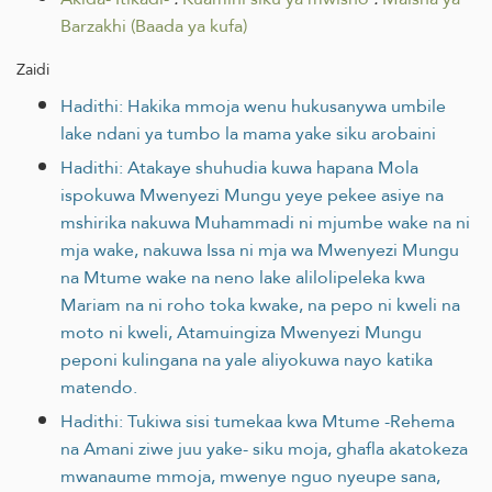
Barzakhi (Baada ya kufa)
Zaidi
Hadithi: Hakika mmoja wenu hukusanywa umbile
lake ndani ya tumbo la mama yake siku arobaini
Hadithi: Atakaye shuhudia kuwa hapana Mola
ispokuwa Mwenyezi Mungu yeye pekee asiye na
mshirika nakuwa Muhammadi ni mjumbe wake na ni
mja wake, nakuwa Issa ni mja wa Mwenyezi Mungu
na Mtume wake na neno lake alilolipeleka kwa
Mariam na ni roho toka kwake, na pepo ni kweli na
moto ni kweli, Atamuingiza Mwenyezi Mungu
peponi kulingana na yale aliyokuwa nayo katika
matendo.
Hadithi: Tukiwa sisi tumekaa kwa Mtume -Rehema
na Amani ziwe juu yake- siku moja, ghafla akatokeza
mwanaume mmoja, mwenye nguo nyeupe sana,