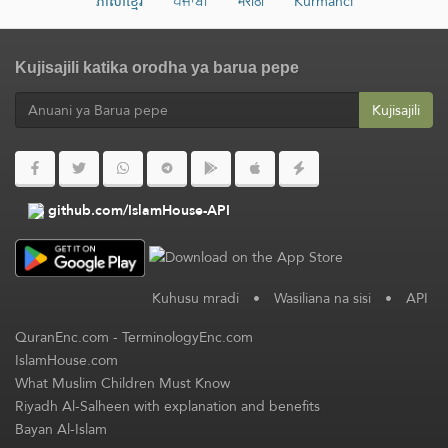
ភាសាខ្មែរ
ਪੰਜਾਬੀ
मराठी
Kurmancî
Kujisajili katika orodha ya barua pepe
Kujisajili
github.com/IslamHouse-API
Kuhusu mradi
•
Wasiliana na sisi
•
API
QuranEnc.com
-
TerminologyEnc.com
IslamHouse.com
What Muslim Children Must Know
Riyadh Al-Salheen with explanation and benefits
Bayan Al-Islam