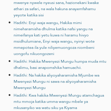
mwenye nywele nyeusi sana, hazionekani kwake
athari za safari, na wala hakuna anayemfahamu
yeyote katika sisi
Hadithi: Enyi waja wangu, Hakika mimi
nimeharamisha dhulma katika nafsi yangu na
nimeifanya kati yetu kuwa ni haramu hivyo
msidhulumiane, Enyi waja wangu, nyinyi wote
mmepotea ila yule niliyemuongoza niombeni
uongofu nikuongozeni
Hadithi: Hakika Mwenyezi Mungu humpa muda mtu
dhalimu, basi anapomshika hamuachii.
Hadithi: Na hakika aliyoyaharamisha Mjumbe wa
Mwenyezi Mungu ni sawa na aliyoyaharamisha
Mwenyezi Mungu
Hadithi: Kwa hakika Mwenyezi Mungu atamchagua
mtu mmoja katika umma wangu mbele ya
mkusanyiko wa watu siku ya Kiyama