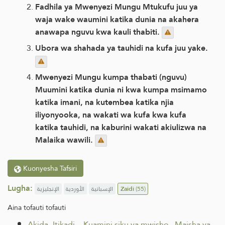
Fadhila ya Mwenyezi Mungu Mtukufu juu ya
waja wake waumini katika dunia na akahera
anawapa nguvu kwa kauli thabiti.
Ubora wa shahada ya tauhidi na kufa juu yake.
Mwenyezi Mungu kumpa thabati (nguvu)
Muumini katika dunia ni kwa kumpa msimamo
katika imani, na kutembea katika njia
iliyonyooka, na wakati wa kufa kwa kufa
katika tauhidi, na kaburini wakati akiulizwa na
Malaika wawili.
Kuonyesha Tafsiri
Lugha:
الإنجليزية
الأوردية
الإسبانية
Zaidi
(55)
Aina tofauti tofauti
Akida- Itikadi-
.
Kuamini siku ya mwisho
.
Maisha ya