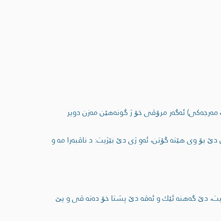
 ب مه‌رجه‌كی) ئه‌گه‌ر مرۆڤی خۆ ژ گونه‌هێن مه‌زن دویر
ێ بۆ وی هێته‌ گۆتن، ئه‌و ژی دێ بێژیت: د ناڤبه‌را مه‌ و
یت، دێ گه‌هنه‌ ئێك و ئه‌ڤه‌ دێ پشتا خۆ ده‌ته‌ ڤی و یێ