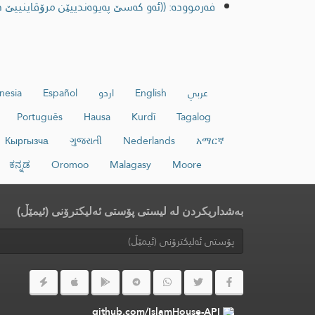
فەرموودە: ((ئه‌و كه‌سێ په‌یوه‌ندییێن مرۆڤاینییێ دب
عربي
English
اردو
Español
nesia
Português
Hausa
Kurdî
Tagalog
Кыргызча
ગુજરાતી
Nederlands
አማርኛ
ಕನ್ನಡ
Oromoo
Malagasy
Moore
بەشداریکردن لە لیستی پۆستی ئەلیکترۆنی (ئیمێڵ)
github.com/IslamHouse-API