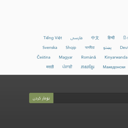
සි
हिन्दी
中文
فارسی
Tiếng Việt
Deu
پښتو
অসমীয়া
Shqip
Svenska
Čeština
Magyar
Română
Kinyarwanda
मराठी
ਪੰਜਾਬੀ
ភាសាខ្មែរ
Македонски
تۆمار کردن