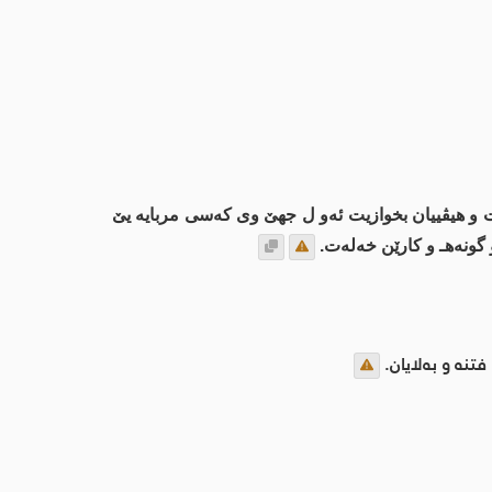
یت و هیڤییان بخوازیت ئەو ل جهێ وی کەسی مربایە یێ
گونه‌هـ و كارێن خه‌له‌ت.
نه‌ و به‌لایان.