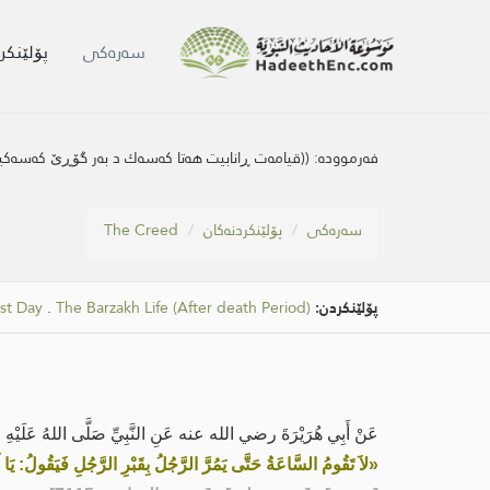
سه‌ره‌كی
پۆلێنکر
فەرموودە:
((قیامه‌ت ڕانابیت هه‌تا كه‌سه‌ك د به‌ر گۆڕێ كه‌سه‌ك
سه‌ره‌كی
پۆلێنکردنەکان
The Creed
پۆلێنکردن:
The Barzakh Life (After death Period)
.
ast Day
عَنْ أَبِي هُرَيْرَةَ رضي الله عنه عَنِ النَّبِيِّ صَلَّى اللهُ عَلَيْهِ وَ
«لاَ تَقُومُ السَّاعَةُ حَتَّى يَمُرَّ الرَّجُلُ بِقَبْرِ الرَّجُلِ فَيَقُولُ: يَا ل