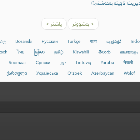
ڕیت؛ ناچیته‌ به‌حه‌شتێ))
< پێشووتر
پاشتر >
Indo
ئۇيغۇرچە
বাংলা
Türkçe
Русский
Bosanski
ංහල
tsch
ไทย
မြန်မာ
தமிழ்
Kiswahili
తెలుగు
മലയാളം
नेपाली
Yorùbá
Lietuvių
دری
Српски
Soomaali
ქართული
Українська
O‘zbek
Azərbaycan
Wolof