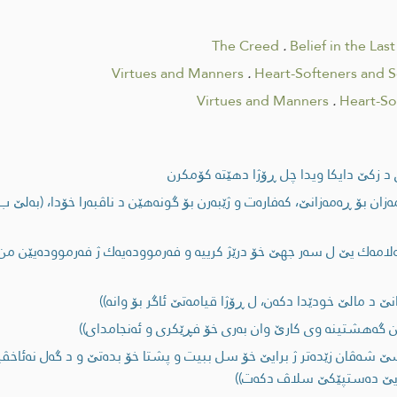
The Creed
.
Belief in the Las
Virtues and Manners
.
Heart-Softeners and 
Virtues and Manners
.
Heart-So
 د زکێ دایکا ویدا چل ڕۆژا دهێتە كۆمكرن
ه‌زان بۆ ڕه‌مه‌زانێ، كه‌فاره‌ت و ژێبه‌رن بۆ گونه‌هێن د ناڤبه‌را خۆدا، (به‌لێ
امه‌ك یێ ل سه‌ر جهێ خۆ درێژ كرییه‌ و فه‌رمووده‌یه‌ك ژ فه‌رمووده‌یێن من د
 د مالێ خودێدا دكه‌ن، ل ڕۆژا قیامه‌تێ ئاگر بۆ وانه‌))
 یێن گه‌هشتینه‌ وی كارێ وان به‌ری خۆ فڕێكری و ئه‌نجامدای))
 سێ شه‌ڤان زێده‌تر ژ برایێ خۆ سل ببيت و پشتا خۆ بده‌تێ و د گه‌ل نه‌ئاخڤ
‌ یێ ده‌ستپێكێ سلاڤ دكه‌ت))