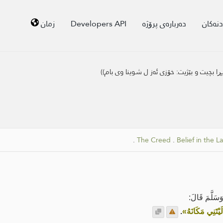
دنەکان
دەربارەی پرۆژە
Developers API
زمان
یڕا بچیت و بێژیت: خۆزی ئه‌ز ل شوینا وی بام))
.
The Creed
.
Belief in the L
سَلَّمَ قَالَ:
َيْتَنِي مَكَانَهُ»
.