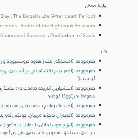
پۆلێنکردنەکان
t Day
.
The Barzakh Life (After death Period)
Sermons
.
States of the Righteous Believers
fteners and Sermons
.
Purification of Souls
زیاتر
فەرموودە: ((مسوگه‌ر ئێك ژ هه‌وه‌ دروستبوونا وی
فەرموودە: ((هه‌ر پێنج نڤێژ، ئه‌ینی بۆ ئه‌ینییێ، ڕه‌م
ئێخست))
فەرموودە: ((هشیاربن (نێزیكه‌ ده‌مه‌ك دێ هێت) زه‌ل
هه‌وه‌دا په‌ڕتووكا خودێیه‌
فەرموودە: ((هنده‌ك زه‌لام ب نه‌حه‌قی ده‌ستوه‌ردانێ
فەرموودە: ((خه‌به‌ران نه‌بێژنه‌ مرییان، چونكی ئه‌و
فەرموودە: ((بۆ چ موسلمانان یا حه‌لال نینه‌ ئه‌و ژ
دی دێ پشتا خۆ ده‌ته‌ وی، باشترینێ وان ژی ئه‌وه