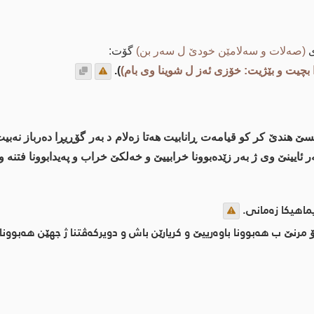
ی
(صه‌لات و سه‌لامێن خودێ ل سه‌ر بن)
گۆت:
ا بچیت و بێژیت: خۆزی ئه‌ز ل شوینا وی بام)
).
ێ هندێ کر کو قیامەت ڕانابیت هەتا زەلام د بەر گۆڕیڕا دەرباز نەب
یینێ وی ژ به‌ر زێده‌بوونا خرابییێ و خه‌لكێ خراب و په‌یدابوونا فتنه‌ و 
ویماهیكا زه‌مانی.
نێ ب هه‌بوونا باوه‌رییێ و كریارێن باش و دویركه‌ڤتنا ژ جهێن هه‌بوونا فت