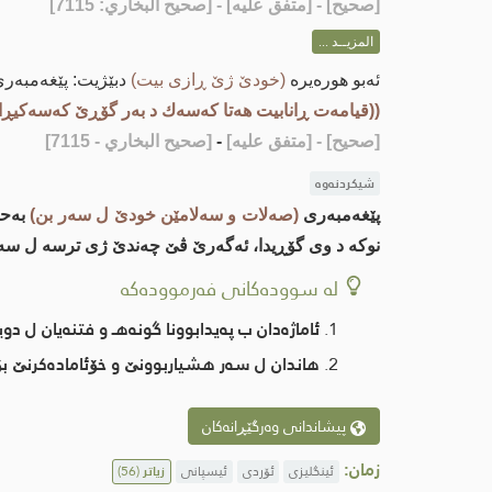
[
صحيح
] - [متفق عليه] - [صحيح البخاري: 7115]
المزيــد ...
ئه‌بو هوره‌یره‌
(خودێ ژێ ڕازی بیت)
دبێژیت: پێغه‌مبه‌ر
((قیامه‌ت ڕانابیت هه‌تا كه‌سه‌ك د به‌ر گۆڕێ كه‌سه‌كیڕ
[صحيح]
- [متفق عليه]
-
[صحيح البخاري - 7115]
شیکردنەوە
‌‌پێغەمبەری
(صەلات و سەلامێن خودێ ل سەر بن)
بەحس
نوکە د وی گۆڕیدا، ئه‌گه‌رێ ڤێ چه‌ندێ ژی ترسه‌ ل سه‌ر ئا
لە سوودەکانی فەرموودەکە
ئاماژه‌دان ب په‌یدابوونا گونه‌هـ و فتنه‌یان ل د
هاندان ل سه‌ر هشیاربوونێ و خۆئاماده‌كرنێ بۆ مر
پیشاندانی وەرگێڕانەکان
زمان:
ئینگلیزی
ئۆردی
ئیسپانی
زیاتر
(56)