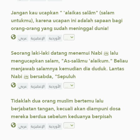
Jangan kau ucapkan " 'alaikas salām" (salam
untukmu), karena ucapan ini adalah sapaan bagi
orang-orang yang sudah meninggal dunia!
الأوردية
الإنجليزية
عربي
Seorang laki-laki datang menemui Nabi ﷺ lalu
mengucapkan salam, "As-salāmu 'alaikum." Beliau
menjawab salamnya kemudian dia duduk. Lantas
Nabi ﷺ bersabda, "Sepuluh
الأوردية
الإنجليزية
عربي
Tidaklah dua orang muslim bertemu lalu
berjabatan tangan, kecuali akan diampuni dosa
mereka berdua sebelum keduanya berpisah
الأوردية
الإنجليزية
عربي