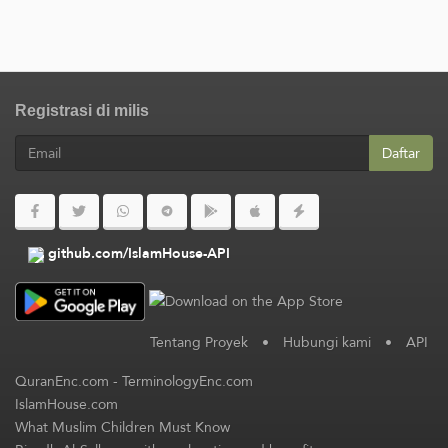
Registrasi di milis
Daftar
github.com/IslamHouse-API
Tentang Proyek
•
Hubungi kami
•
API
QuranEnc.com
-
TerminologyEnc.com
IslamHouse.com
What Muslim Children Must Know