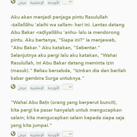
الأوردية
الإنجليزية
عربي
Aku akan menjadi penjaga pintu Rasulullah
-ṣallallāhu 'alaihi wa sallam- hari ini. Lantas datang
Abu Bakar -raḍiyallāhu 'anhu- lalu ia mendorong
pintu. Aku bertanya, "Siapa ini?" Ia menjawab,
"Abu Bakar." Aku katakan, "Sebentar."
Selanjutnya aku pergi lalu aku katakan, "Wahai
Rasulullah, ini Abu Bakar datang meminta izin
(masuk)." Beliau bersabda, "Izinkan dia dan berilah
kabar gembira Surga untuknya."
الأوردية
الإنجليزية
عربي
"Wahai Abu Baṭn (orang yang berperut buncit),
kita pergi ke pasar hanyalah untuk mengucapkan
salam; kita mengucapkan salam kepada siapa saja
yang kita jumpai."
الأوردية
الإنجليزية
عربي