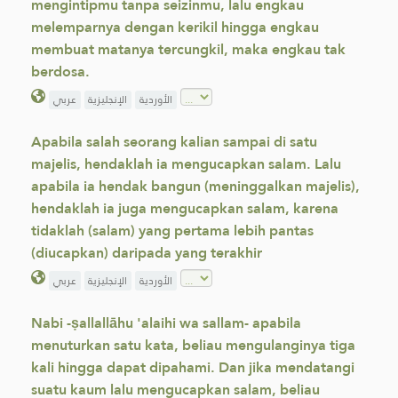
mengintipmu tanpa seizinmu, lalu engkau
melemparnya dengan kerikil hingga engkau
membuat matanya tercungkil, maka engkau tak
berdosa.
الأوردية
الإنجليزية
عربي
Apabila salah seorang kalian sampai di satu
majelis, hendaklah ia mengucapkan salam. Lalu
apabila ia hendak bangun (meninggalkan majelis),
hendaklah ia juga mengucapkan salam, karena
tidaklah (salam) yang pertama lebih pantas
(diucapkan) daripada yang terakhir
الأوردية
الإنجليزية
عربي
Nabi -ṣallallāhu 'alaihi wa sallam- apabila
menuturkan satu kata, beliau mengulanginya tiga
kali hingga dapat dipahami. Dan jika mendatangi
suatu kaum lalu mengucapkan salam, beliau