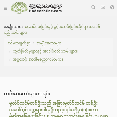
အမျိုးအစား:
စလာမ်ပေးခြင်းနှင့် ခွင့်တောင်းခြင်းဆိုင်ရာ အာဒါဗ်
စည်းကမ်းများ။
ပင်မစာမျက်နှာ
အမျိုးအစားများ
ထွတ်မြတ်မှုများနှင့် အာဒါဗ်စည်းကမ်းများ။
အစ္စလာမ့် အာဒါဗ်စည်းကမ်းများ။
ဟဒီးဆ်တော်များစာရင်း
မွတ်စ်လင်မ်တစ်ဦးသည် အခြားမွတ်စ်လင်မ် တစ်ဦး
အပေါ်တွင် ဝတ္တရားငါးခုရှိသည်။ ၎င်းတို့မှာ(၁) စလာ
မ်၏အဖြေပေးခြင်း (၂) လူမမာ သတင်းမေးခြင်း (၃) ဂျနာ