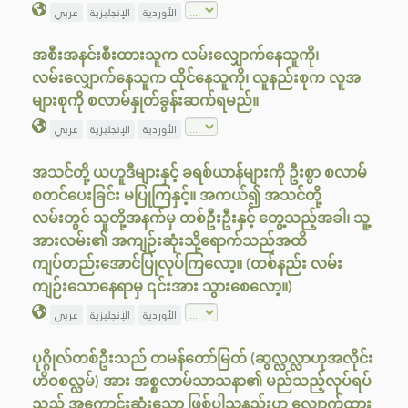
الأوردية
الإنجليزية
عربي
အစီးအနင်းစီးထားသူက လမ်းလျှောက်နေသူကို၊
လမ်းလျှောက်နေသူက ထိုင်နေသူကို၊ လူနည်းစုက လူအ
များစုကို စလာမ်နှုတ်ခွန်းဆက်ရမည်။
الأوردية
الإنجليزية
عربي
အသင်တို့ ယဟူဒီများနှင့် ခရစ်ယာန်များကို ဦးစွာ စလာမ်
စတင်ပေးခြင်း မပြုကြနှင့်။ အကယ်၍ အသင်တို့
လမ်းတွင် သူတို့အနက်မှ တစ်ဦးဦးနှင့် တွေ့သည့်အခါ၊ သူ့
အားလမ်း၏ အကျဉ်းဆုံးသို့ရောက်သည်အထိ
ကျပ်တည်းအောင်ပြုလုပ်ကြလော့။ (တစ်နည်း လမ်း
ကျဉ်းသောနေရာမှ ၎င်းအား သွားစေလော့။)
الأوردية
الإنجليزية
عربي
ပုဂ္ဂိုလ်တစ်ဦးသည် တမန်တော်မြတ် (ဆွလ္လလ္လာဟုအလိုင်း
ဟိဝစလ္လမ်) အား အစ္စလာမ်သာသနာ၏ မည်သည့်လုပ်ရပ်
သည် အကောင်းဆုံးသော ဖြစ်ပါသနည်းဟု လျှောက်ထား