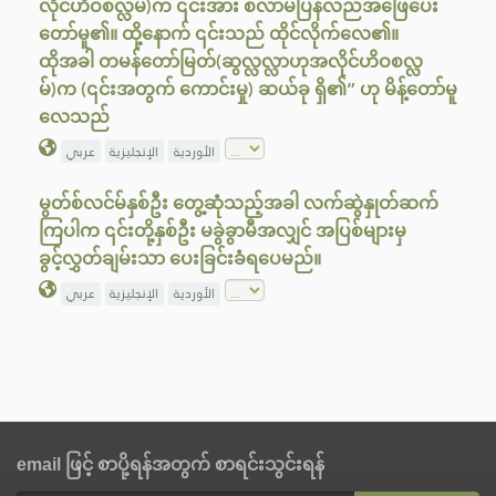
လိုင်ဟိဝစလ္လမ်)က ၎င်းအား စလာမ်ပြန်လည်အဖြေပေး
တော်မူ၏။ ထို့နောက် ၎င်းသည် ထိုင်လိုက်‌လေ၏။
ထိုအခါ တမန်တော်မြတ်(ဆွလ္လလ္လာဟုအလိုင်ဟိဝစလ္လ
မ်)က (၎င်းအတွက် ကောင်းမှု) ဆယ်ခု ရှိ၏” ဟု မိန့်တော်မူ
လေသည်
الأوردية
الإنجليزية
عربي
မွတ်စ်လင်မ်နှစ်ဦး တွေ့ဆုံသည့်အခါ လက်ဆွဲနှုတ်ဆက်
ကြပါက ၎င်းတို့နှစ်ဦး မခွဲခွာမီအလျှင် အပြစ်များမှ
ခွင့်လွှတ်ချမ်းသာ ပေးခြင်းခံရပေမည်။
الأوردية
الإنجليزية
عربي
email ဖြင့် စာပို့ရန်အတွက် စာရင်းသွင်းရန်