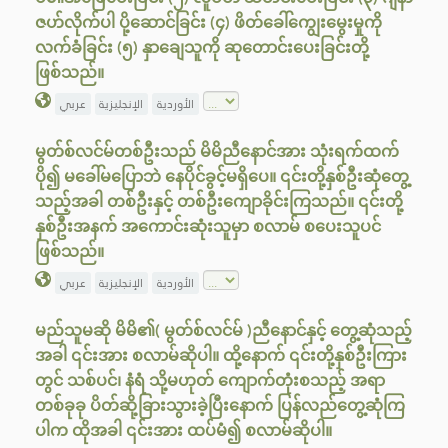
ဇဟ်လိုက်ပါ ပို့ဆောင်ခြင်း (၄) ဖိတ်ခေါ်ကျွေးမွေးမှုကို
လက်ခံခြင်း (၅) နှာချေသူကို ဆုတောင်းပေးခြင်းတို့
ဖြစ်သည်။
الأوردية
الإنجليزية
عربي
မွတ်စ်လင်မ်တစ်ဦးသည် မိမိညီနောင်အား သုံးရက်ထက်
ပို၍ မခေါ်မပြောဘဲ နေပိုင်ခွင့်မရှိပေ။ ၎င်းတို့နှစ်ဦးဆုံတွေ့
သည့်အခါ တစ်ဦးနှင့် တစ်ဦးကျောခိုင်းကြသည်။ ၎င်းတို့
နှစ်ဦးအနက် အကောင်းဆုံးသူမှာ စလာမ် စပေးသူပင်
ဖြစ်သည်။
الأوردية
الإنجليزية
عربي
မည်သူမဆို မိမိ၏( မွတ်စ်လင်မ် )ညီ‌နောင်နှင့် တွေ့ဆုံသည့်
အခါ ၎င်းအား စလာမ်ဆိုပါ။ ထို့နောက် ၎င်းတို့နှစ်ဦးကြား
တွင် သစ်ပင်၊ နံရံ သို့မဟုတ် ကျောက်တုံးစသည့် အရာ
တစ်ခုခု ပိတ်ဆို့ခြားသွားခဲ့ပြီးနောက် ပြန်လည်တွေ့ဆုံကြ
ပါက ထိုအခါ ၎င်းအား ထပ်မံ၍ စလာမ်ဆိုပါ။