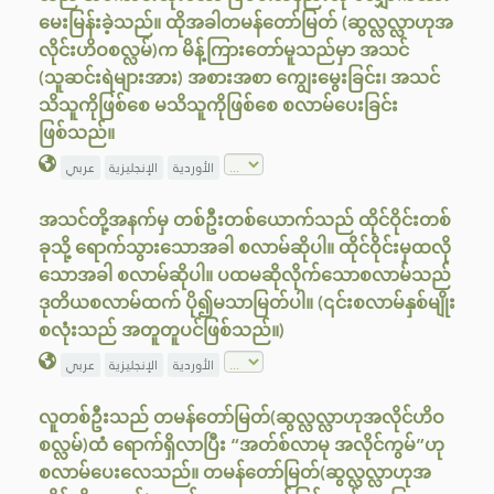
မေးမြန်းခဲ့သည်။ ထိုအခါတမန်တော်မြတ် (ဆွလ္လလ္လာဟုအ
လိုင်းဟိဝစလ္လမ်)က မိန့်ကြားတော်မူသည်မှာ အသင်
(သူဆင်းရဲများအား) အစားအစာ ကျွေးမွေးခြင်း၊ အသင်
သိသူကိုဖြစ်စေ မသိသူကိုဖြစ်စေ စလာမ်ပေးခြင်း
ဖြစ်သည်။
الأوردية
الإنجليزية
عربي
အသင်တို့အနက်မှ တစ်ဦးတစ်ယောက်သည် ထိုင်ဝိုင်းတစ်
ခုသို့ ရောက်သွားသောအခါ စလာမ်ဆိုပါ။ ထိုင်ဝိုင်းမှထလို
သောအခါ စလာမ်ဆိုပါ။ ပထမဆိုလိုက်သောစလာမ်သည်
ဒုတိယစလာမ်ထက် ပို၍မသာမြတ်ပါ။ (၎င်းစလာမ်နှစ်မျိုး
စလုံးသည် အတူတူပင်ဖြစ်သည်။)
الأوردية
الإنجليزية
عربي
လူတစ်ဦးသည် တမန်တော်မြတ်(ဆွလ္လလ္လာဟုအလိုင်ဟိဝ
စလ္လမ်)ထံ ရောက်ရှိလာပြီး “အတ်စ်လာမု အလိုင်ကွမ်”ဟု
စလာမ်ပေးလေသည်။ တမန်တော်မြတ်(ဆွလ္လလ္လာဟုအ