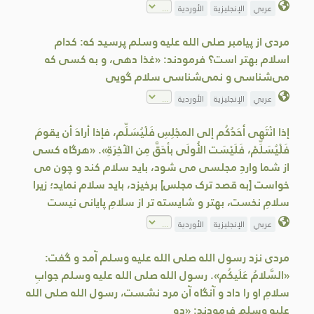
عربي
الإنجليزية
الأوردية
مردی از پیامبر صلی الله علیه وسلم پرسید که: کدام
اسلام بهتر است؟ فرمودند: «غذا دهی، و به کسی که
می‌شناسی و نمی‌شناسی سلام گویی
عربي
الإنجليزية
الأوردية
إذا انْتَهى أَحَدُكُم إلى المجْلِسِ فَلْيُسَلِّم، فإذا أرادَ أن يقومَ
فَلْيُسَلِّمْ، فَلَيْسَت الأُولَى بأحَقَّ مِن الآخِرَةِ». «هرگاه کسی
از شما واردِ مجلسی می شود، بايد سلام کند و چون می
خواست [به قصد ترک مجلس] برخيزد، بايد سلام نمايد؛ زيرا
سلامِ نخست، بهتر و شايسته تر از سلامِ پايانی نيست
عربي
الإنجليزية
الأوردية
مردی نزد رسول الله صلى الله عليه وسلم آمد و گفت:
«السَّلامُ عَلَيكُم». رسول الله صلى الله عليه وسلم جوابِ
سلامِ او را داد و آنگاه آن مرد نشست، رسول الله صلى الله
عليه وسلم فرمودند: «ده