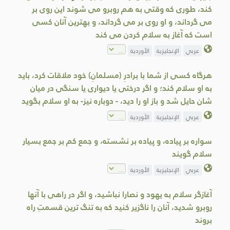
كند، طوری که وقتى به هم روبرو می شوند اين روى بر
مى گرداند، و او روى بر مى گرداند، و بهترین آنان كسى
است كه آغاز به سلام كردن مى كند
عربي
الإنجليزية
الأوردية
هرگاه کسی از شما با برادرِ (مسلمانِ) خود ملاقات کرد، باید
به او سلام کند؛ و اگر درختی يا ديواری يا سنگی در ميان
شان حايل شد و باز او را ديد، - دوباره نيز- به او سلام بگويد
عربي
الإنجليزية
الأوردية
سواره بر پیاده، و پیاده بر نشسته، و جمع کم بر جمع بسیار
سلام گویند
عربي
الإنجليزية
الأوردية
آغازگر سلام به يهود و نصارا نباشید، و اگر در راهی با آنها
روبرو شديد، آنان را ناگزير کنيد که به تنگ ترين قسمتِ راه
بروند