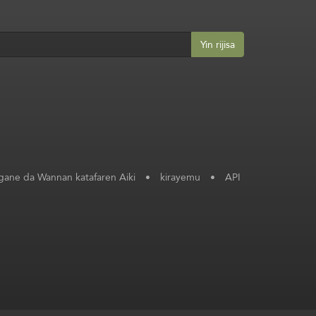
Yin rijisa
ane da Wannan katafaren Aiki
•
kirayemu
•
API