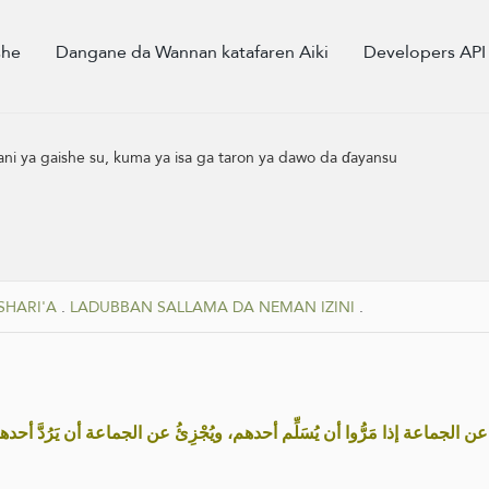
she
Dangane da Wannan katafaren Aiki
Developers API
 wani ya gaishe su, kuma ya isa ga taron ya dawo da ɗayansu
SHARI'A
.
LADUBBAN SALLAMA DA NEMAN IZINI
.
 عن الجماعة إذا مَرُّوا أن يُسَلِّم أحدهم، ويُجْزِئُ عن الجماعة أن يَرُدَّ أحد