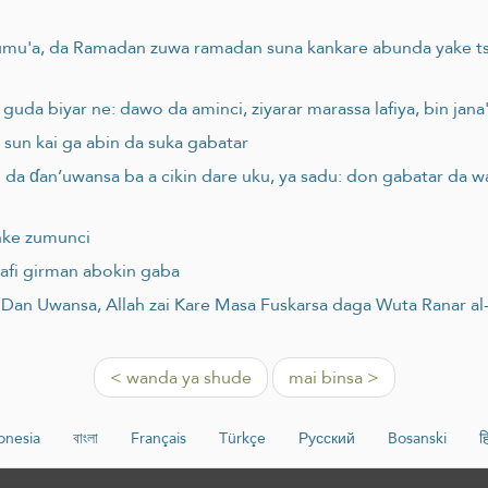
 Jumu'a, da Ramadan zuwa ramadan suna kankare abunda yake ts
a biyar ne: dawo da aminci, ziyarar marassa lafiya, bin jana'i
 sun kai ga abin da suka gabatar
 da ɗan’uwansa ba a cikin dare uku, ya sadu: don gabatar da 
anke zumunci
afi girman abokin gaba
Dan Uwansa, Allah zai Kare Masa Fuskarsa daga Wuta Ranar al
< wanda ya shude
mai binsa >
onesia
বাংলা
Français
Türkçe
Русский
Bosanski
हि