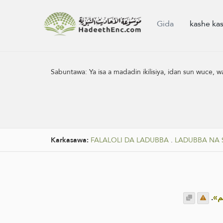
Gida
kashe ka
Sabuntawa:
Ya isa a madadin ikilisiya, idan sun wuce,
Karkasawa:
FALALOLI DA LADUBBA
.
LADUBBA NA 
.
«هم