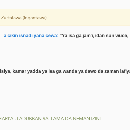
 Zurfafawa (Ingantawa).
 -
a cikin isnadi yana cewa:
“Ya isa ga jam’i, idan sun wuce,
isiya, kamar yadda ya isa ga wanda ya dawo da zaman lafiya
HARI'A
.
LADUBBAN SALLAMA DA NEMAN IZINI