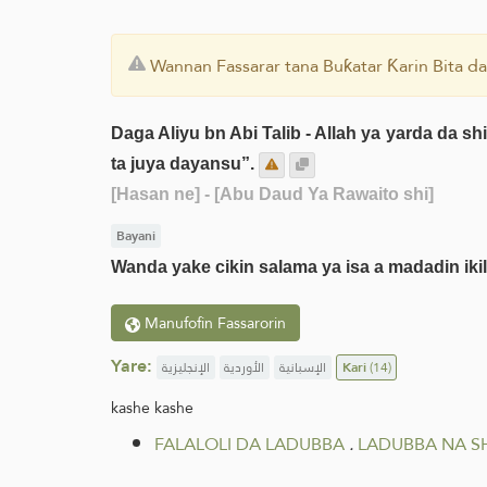
Wannan Fassarar tana Buƙatar Ƙarin Bita da
Daga Aliyu bn Abi Talib - Allah ya yarda da shi
ta juya dayansu”.
[Hasan ne]
- [Abu Daud Ya Rawaito shi]
Bayani
Wanda yake cikin salama ya isa a madadin ikil
Manufofin Fassarorin
Yare:
الإنجليزية
الأوردية
الإسبانية
Kari
(14)
kashe kashe
FALALOLI DA LADUBBA
.
LADUBBA NA S