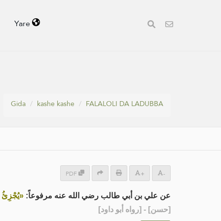
Yare
Gida
kashe kashe
FALALOLI DA LADUBBA
PDF
+
-
عن علي بن أبي طالب رضي الله عنه مرفوعاً:
يُجْزِئُ»
] - [رواه أبو داود]
حسن
[