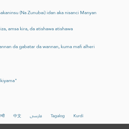
akaninsu (Na Zunubai) idan aka nisanci Manyan
za, amsa kira, da atishawa atishawa
wannan da gabatar da wannan, kuma mafi alheri
-kiyama"
न्दी
中文
فارسی
Tagalog
Kurdî