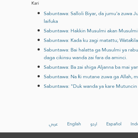
Kari
Sabuntawa: Salloli Biyar, da jumu'a zuwa
laifuka
Sabuntawa: Hakkin Musulmi akan Musulmi gud
Sabuntawa: Kada ku zagi matattu; Wataƙila
Sabuntawa: Bai halatta ga Musulmi ya rabu
daga cikinsu wanda zai fara da aminci.
Sabuntawa: Ba zai shiga Aljanna ba mai y
Sabuntawa: Na ƙi mutane zuwa ga Allah, m
Sabuntawa: "Duk wanda ya kare Mutuncin 
عربي
English
اردو
Español
Ind