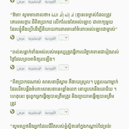
الأوردية
الإنجليزية
عربي
“ឱមា! សូមមាពោលថា៖ لَا إِلَهَ إِلَّا اللهُ (គ្មានទេម្ចាស់ដែលត្រូវ
គោរពសក្ការៈដ៏ពិតប្រាកដ លើកលែងតែអល់ឡោះ) ជាពាក្យមួយ
ដែលខ្ញុំនឹងប្រើដើម្បីនិយាយការពារមានៅចំពោះអល់ឡោះជាម្ចាស់”
الأوردية
الإنجليزية
عربي
“រាល់សន្លាក់ទាំងអស់របស់មនុស្សត្រូវធ្វើការបរិច្ចាគទានជារៀងរាល់
ថ្ងៃដែលព្រះអាទិត្យរះឡើង។
الأوردية
الإنجليزية
عربي
“ពិតប្រាកដណាស់ សាសនាអ៊ីស្លាម គឺងាយស្រួល។ បុគ្គលណាម្នាក់
ដែលរឹតបន្តឹងចំពោះសាសនានេះខ្លាំងពេក នោះរូបគេនឹងបរាជ័យ ។
ហេតុនេះ ចូរពួកអ្នកធ្វើឲ្យបានត្រឹមត្រូវ និងព្យាយាមធ្វើឲ្យបានត្រឹម
ត្រូវ
الأوردية
الإنجليزية
عربي
“សូមស្បថនឹងអ្នកដែលជីវិតរបស់ខ្ញុំស្ថិតនៅក្នុងកណ្តាប់ដៃទ្រង់!