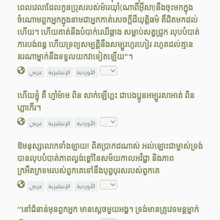
ពេលវេលាដែលកូនប្រុសរបស់ម៉ារយ៉ាំ(ណាពីអ៊ីសា)នឹងចុះមកក្នុង
ចំណោមពួកអ្នកក្នុងនាមជាអ្នកកាត់សេចក្តីដ៏យុត្តិធម៌ គឺជិតមកដល់
ហើយ។ ហើយគាត់នឹងបំបាក់ឈើឆ្កាង សម្លាប់សត្វជ្រូក លុបបំបាត់
ការបង់ពន្ធ ហើយទ្រព្យសម្បត្តិនឹងសម្បូរហូរហៀរ រហូតដល់គ្មាន
នរណាម្នាក់នឹងទទួលយកវាទៀតឡើយ”។
الأوردية
الإنجليزية
عربي
ហើយខ្ញុំ គឺ ហ្ទាំម៉ាម ពិន សាក់ឡើហ្ពះ ជាបងប្អូនអម្បូរសាអាត់ ពិន
ហ្ពាកើរ។
الأوردية
الإنجليزية
عربي
ឱមនុស្សលោកទាំងឡាយ! ពិតប្រាកដណាស់ អល់ឡោះជាម្ចាស់ទ្រង់
បានលុបបំបាត់ភាពល្ងង់ខ្លៅនៃសម័យកាលអវិជ្ជា និងភាព
ក្រអឺតក្រទមរបស់ពួកគេទៅនឹងបុព្វបុរសរបស់ពួកគេ
الأوردية
الإنجليزية
عربي
“នៅជំនាន់មុនពួកអ្នក មានស្តេចមួយអង្គ។ ទ្រង់មានគ្រូវេទមន្ដម្នាក់