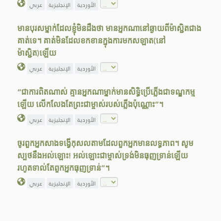
الأوردية
الإنجليزية
عربي
មានបុរសម្នាក់ដែលខ្ញុំមិនដឹងថា មានអ្នកណានៅឆ្ងាយពីម៉ាស្ជិតជាង
គាត់ទេ។ គាត់មិនដែលខកខានក្នុងការមកសឡាត(នៅ
ម៉ាស្ជិត)ឡើយ
الأوردية
الإنجليزية
عربي
“ជាការពិតណាស់ គ្មានអ្នកណាម្នាក់មានសិទិ្ធប្រើភ្លើងជាទណ្ឌកម្ម
ឡើយ លើកលែងតែព្រះជាម្ចាស់របស់ភ្លើងប៉ុណ្ណោះ”។
الأوردية
الإنجليزية
عربي
ចូរពួកអ្នកសាងទង្វើកុសលតាមដែលពួកអ្នកមានលទ្ធភាព។ សូម
ស្បថនឹងអល់ឡោះ! អល់ឡោះជាម្ចាស់ទ្រង់មិនធុញទ្រាន់ឡើយ
រហូតទាល់តែពួកអ្នកធុញទ្រាន់”។
الأوردية
الإنجليزية
عربي