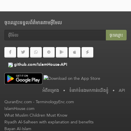
ចុះឈ្មោះទទួលព័ត៌មានតាមអ៊ីមែល
ចុះ​ឈ្មោះ
github.com/IslamHouse-API
អំពី​គម្រោង
•
ទំនាក់ទំនងមកកាន់យើងខ្ញុំ
•
API
QuranEnc.com
-
TerminologyEnc.com
IslamHouse.com
What Muslim Children Must Know
Riyadh Al-Salheen with explanation and benefits
Bayan Al-Islam