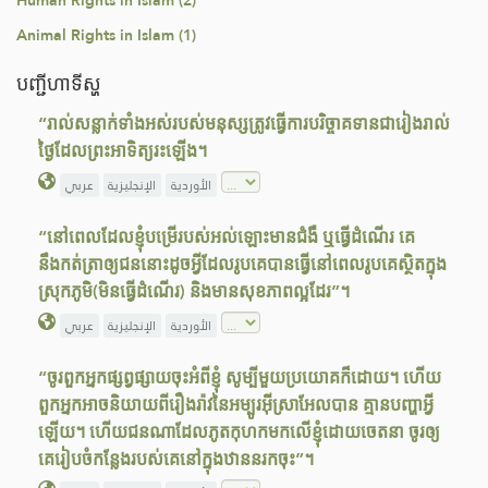
Human Rights in Islam (2)
Animal Rights in Islam (1)
បញ្ជីហាទីស្ហ
“រាល់សន្លាក់ទាំងអស់របស់មនុស្សត្រូវធ្វើការបរិច្ចាគទានជារៀងរាល់
ថ្ងៃដែលព្រះអាទិត្យរះឡើង។
الأوردية
الإنجليزية
عربي
“នៅពេលដែលខ្ញុំបម្រើរបស់អល់ឡោះមានជំងឺ ឬធ្វើដំណើរ គេ
នឹងកត់ត្រាឲ្យជននោះដូចអ្វីដែលរូបគេបានធ្វើនៅពេលរូបគេស្ថិតក្នុង
ស្រុកភូមិ(មិនធ្វើដំណើរ) និងមានសុខភាពល្អដែរ”។
الأوردية
الإنجليزية
عربي
“ចូរពួកអ្នកផ្សព្វផ្សាយចុះអំពីខ្ញុំ សូម្បីមួយប្រយោគក៏ដោយ។ ហើយ
ពួកអ្នកអាចនិយាយពីរឿងរ៉ាវនៃអម្បូរអ៊ីស្រាអែលបាន គ្មានបញ្ហាអ្វី
ឡើយ។ ហើយជនណាដែលភូតកុហកមកលើខ្ញុំដោយចេតនា ចូរឲ្យ
គេរៀបចំកន្លែងរបស់គេនៅក្នុងឋាននរកចុះ”។