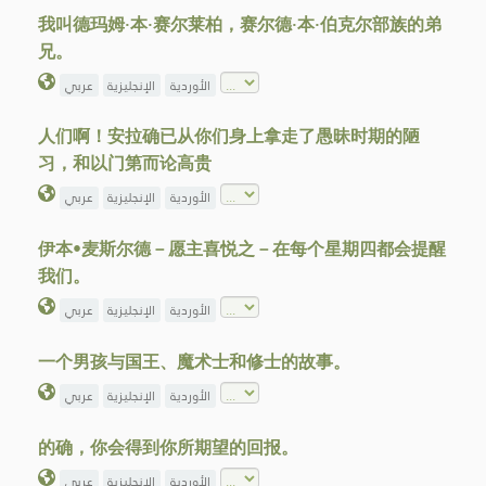
我叫德玛姆·本·赛尔莱柏，赛尔德·本·伯克尔部族的弟
兄。
الأوردية
الإنجليزية
عربي
人们啊！安拉确已从你们身上拿走了愚昧时期的陋
习，和以门第而论高贵
الأوردية
الإنجليزية
عربي
伊本•麦斯尔德－愿主喜悦之－在每个星期四都会提醒
我们。
الأوردية
الإنجليزية
عربي
一个男孩与国王、魔术士和修士的故事。
الأوردية
الإنجليزية
عربي
的确，你会得到你所期望的回报。
الأوردية
الإنجليزية
عربي