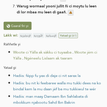
Warug wormaal yooni jullit ñi ci moytu lu leen
di lor mbaa mu leen di gaañ.
Gaaral firi yi
Làkk wi:
الإنجليزية
الأوردية
الإسبانية
Yataal gi
(61)
Ràññetle yi
Woote ci Yàlla ak sàkku ci tuyaaba
.
Woote jëm ci
Yàlla
.
Ngëneelu Lislaam ak taaram
Yataal gi
Hadiis: fépp fu yax di daje ci nit sarax la
Hadiis: bu nit ki feebaree walla mu tukki dees na ko
bindal kem la mu daan jëf ba mu tukkiwul te wér
Hadiis: man maay Damaam Ibn Sahlabata di
mbokkum njabootu Sahd Ibn Bakrin