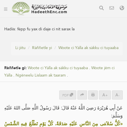
Hadiis:
fépp fu yax di daje ci nit sarax la
Li jiitu
Ràññetle yi
Woote ci Yàlla ak sàkku ci tuyaaba
Ràññetle gi:
Woote ci Yàlla ak sàkku ci tuyaaba
.
Woote jëm ci
Yàlla
.
Ngëneelu Lislaam ak taaram
.
PDF
+
-
عَنْ أَبِي هُرَيْرَةَ رَضِيَ اللَّهُ عَنْهُ قَالَ: قَالَ رَسُولُ اللَّهِ صَلَّى اللهُ عَلَيْهِ
وَسَلَّمَ:
«كُلُّ سُلاَمَى مِنَ النَّاسِ عَلَيْهِ صَدَقَةٌ، كُلَّ يَوْمٍ تَطْلُعُ فِيهِ الشَّمْسُ