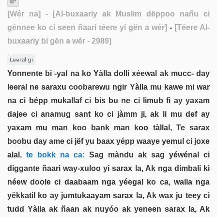
[Wér na]
- [Al-buxaariy ak Muslim dëppoo nañu ci
génnee ko ci seen ñaari téere yi gën a wér]
-
[Téere Al-
buxaariy bi gën a wér - 2989]
Leeral gi
Yonnente bi -yal na ko Yàlla dolli xéewal ak mucc- day
leeral ne saraxu coobarewu ngir Yàlla mu kawe mi war
na ci bépp mukallaf ci bis bu ne ci limub fi ay yaxam
dajee ci anamug sant ko ci jàmm ji, ak li mu def ay
yaxam mu man koo bank man koo tàllal, Te sarax
boobu day ame ci jëf yu baax yépp waaye yemul ci joxe
alal,
te bokk na ca:
Sag màndu ak sag yéwénal ci
diggante ñaari way-xuloo yi sarax la, Ak nga dimbali ki
néew doole ci daabaam nga yéegal ko ca, walla nga
yëkkatil ko ay jumtukaayam sarax la, Ak wax ju teey ci
tudd Yàlla ak ñaan ak nuyóo ak yeneen sarax la, Ak