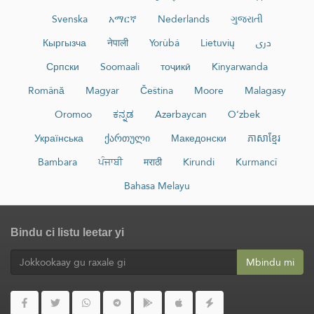
Svenska
አማርኛ
Nederlands
ગુજરાતી
Кыргызча
नेपाली
Yorùbá
Lietuvių
دری
Српски
Soomaali
тоҷикӣ
Kinyarwanda
Română
Magyar
Čeština
Moore
Malagasy
Oromoo
ಕನ್ನಡ
Azərbaycan
O‘zbek
Українська
ქართული
Македонски
ភាសាខ្មែរ
Bambara
ਪੰਜਾਬੀ
मराठी
Kirundi
Kurmancî
Bahasa Melayu
Bindu ci listu leetar yi
Mbindu mi