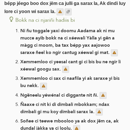
bépp jéego boo dox jëm ca julli ga sarax la, Ak dindi luy
lore ci yoon wi sarax la.
Bokk na ci njariñi hadiis bi
Ni ñu toggale yaxi doomu Aadama ak ni mu
mucce ayib bokk na ci xéewali Yàlla yi gën a
màgg ci moom, ba tax bépp yax aajowoo
saraxe ñeel ko ngir cantug xéewal gi mat.
Xemmemloo ci yeesal cant gi ci bis bu ne ngir li
xéewal googu sax.
Xemmemloo ci sax ci naafila yi ak saraxe yi bis
bu nekk.
Ngëneelu yéwénal ci diggante nit ñi.
Ñaaxe ci nit ki di dimbali mbokkam; ndax
dimbali gi mu koy dimbali sarax la.
Soñee ci teewe mbooloo ya ak dox jëm ca, ak
dundal jàkka ya ci loolu.