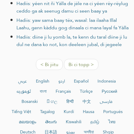
Hadiis: yéen nit ñi Yàlla de jële na ci yéen rëy-rëylug
ceddo ga ak seenug damu ci seen baay ya
Hadiis: yaw sama baay tëx, waxal: laa ilaaha Illal
Laahu, genn kàddu gog dinaala ci mana layal fa Yàlla
Hadiis: diine ji lu yomb la, te kenn du taral diine ji lu
dul ne dana ko not, kon deeleen jubal, di jegeele
< Bi jiitu
Bi ci topp >
عربي
English
اردو
Español
Indonesia
ئۇيغۇرچە
বাংলা
Français
Türkçe
Русский
Bosanski
සිංහල
हिन्दी
中文
فارسی
Tiếng Việt
Tagalog
Kurdî
Hausa
Português
മലയാളം
తెలుగు
Kiswahili
தமிழ்
ไทย
Deutsch
日本語
پښتو
অসমীয়া
Shqip