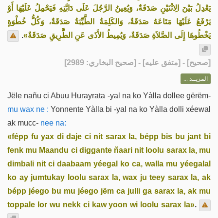
يَعْدِلُ بَيْنَ الِاثْنَيْنِ صَدَقَةٌ، وَيُعِينُ الرَّجُلَ عَلَى دَابَّتِهِ فَيَحْمِلُ عَلَيْهَا أَوْ
يَرْفَعُ عَلَيْهَا مَتَاعَهُ صَدَقَةٌ، وَالكَلِمَةُ الطَّيِّبَةُ صَدَقَةٌ، وَكُلُّ خُطْوَةٍ
.
يَخْطُوهَا إِلَى الصَّلاَةِ صَدَقَةٌ، وَيُمِيطُ الأَذَى عَنِ الطَّرِيقِ صَدَقَةٌ»
] - [متفق عليه] - [صحيح البخاري: 2989]
صحيح
[
المزيــد ...
Jële nañu ci Abuu Hurayrata -yal na ko Yàlla dollee gërëm-
mu wax ne :
Yonnente Yàlla bi -yal na ko Yàlla dolli xéewal
ak mucc-
nee na:
«fépp fu yax di daje ci nit sarax la, bépp bis bu jant bi
fenk mu Maandu ci diggante ñaari nit loolu sarax la, mu
dimbali nit ci daabaam yéegal ko ca, walla mu yéegalal
ko ay jumtukay loolu sarax la, wax ju teey sarax la, ak
bépp jéego bu mu jéego jëm ca julli ga sarax la, ak mu
toppale lor wu nekk ci kaw yoon wi loolu sarax la»
.