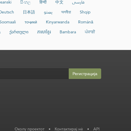
sanski
සිංහල
हिन्दी
中文
فارسی
Deutsch
日本語
پښتو
অসমীয়া
Shqip
Soomaali
тоҷикӣ
Kinyarwanda
Română
а
ქართული
ភាសាខ្មែរ
Bambara
ਪੰਜਾਬੀ
Регистрација
Околу проектот
•
Контактирај нè
•
API