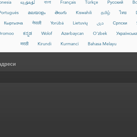
onesia
ئۇيغۇرچە
বাংলা
Français
Türkçe
Русский
Bo
Português
മലയാളം
తెలుగు
Kiswahili
தமிழ்
ไทย
Кыргызча
नेपाली
Yorùbá
Lietuvių
دری
Српски
Oromoo
ಕನ್ನಡ
Wolof
Azərbaycan
O‘zbek
Українськ
मराठी
Kirundi
Kurmancî
Bahasa Melayu
 адреси