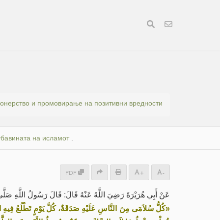
онерство и промовирање на позитивни вредности
убавината на исламот
.
PDF
+
-
عَنْ أَبِي هُرَيْرَةَ رَضِيَ اللَّهُ عَنْهُ قَالَ: قَالَ رَسُولُ اللَّهِ صَلَّى:
كُلُّ سُلاَمَى مِنَ النَّاسِ عَلَيْهِ صَدَقَةٌ، كُلَّ يَوْمٍ تَطْلُعُ فِيهِ الشَّمْ