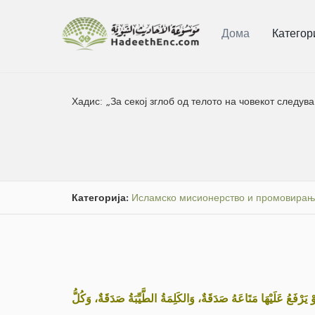
Дома
Категор
Хадис:
„За секој зглоб од телото на човекот следув
Категорија:
Исламско мисионерство и промовирање
«َرْفَعُ عَلَيْهَا مَتَاعَهُ صَدَقَةٌ، وَالكَلِمَةُ الطَّيِّبَةُ صَدَقَةٌ، وَكُلُّ