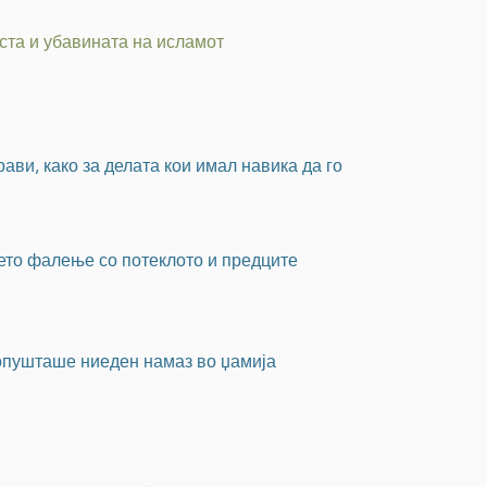
ста и убавината на исламот
рави, како за делата кои имал навика да го
шето фалење со потеклото и предците
ропушташе ниеден намаз во џамија