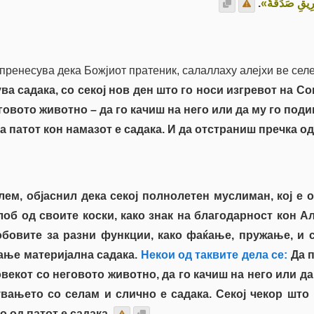
.
َّرِيقِ صَدَقَةٌ
 пренесува дека Божјиот пратеник, салаллаху алејхи ве сел
ува садака, со секој нов ден што го носи изгревот на С
говото животно – да го качиш на него или да му го поди
а патот кон намазот е садака. И да отстраниш пречка од
лем, објаснил дека секој полнолетен муслиман, кој е
зглоб од своите коски, како знак на благодарност кон А
обовите за разни функции, како фаќање, пружање, и 
ање материјална садака.
Некои од таквите дела се:
Да п
овекот со неговото животно, да го качиш на него или да
увањето со селам и слично е садака. Секој чекор што
 од патот е садака.