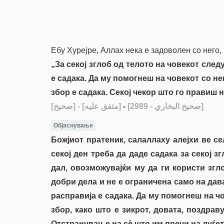
Ебу Хурејре, Аллах нека е задоволен со него,
„За секој зглоб од телото на човекот след
е садака. Да му помогнеш на човекот со не
збор е садака. Секој чекор што го правиш н
[صحيح]
- [متفق عليه]
-
[صحيح البخاري - 2989]
Објаснување
Божјиот пратеник, салаллаху алејхи ве се
секој ден треба да даде садака за секој 
дал, овозможувајќи му да ги користи згл
добри дела и не е ограничена само на дав
расправија е садака. Да му помогнеш на ч
збор, како што е зикрот, довата, поздрав
Отстранување на сè што им пречи на луѓето