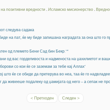
на позитивни вредности
.
Исламско мисионерство
.
Вредно
екот следува садака
биде на пат, ќе му биде запишана наградата за она што го п
тен од племето Бени Сад бин Бекр.'“
трани од вас горделивоста и надменоста на џахилиетот и ва
зборови со кои ќе се заземам за тебе кај Аллах‘
ој што ќе се обиде да претерува во неа, таа ќе го надвладее
г да живееше подалеку од џамијата од него – а сепак не п
< Претходен
Следен >