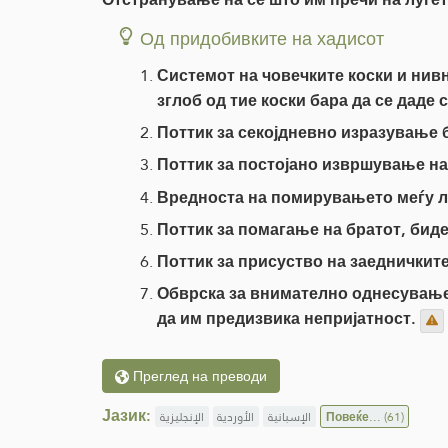
Од придобивките на хадисот
Системот на човечките коски и нивн
зглоб од тие коски бара да се даде 
Поттик за секојдневно изразување 
Поттик за постојано извршување на
Вредноста на помирувањето меѓу л
Поттик за помагање на братот, бид
Поттик за присуство на заедничкит
Обврска за внимателно однесување 
да им предизвика непријатност.
Преглед на преводи
Јазик:
الإنجليزية
الأوردية
الإسبانية
Повеќе...
(61)