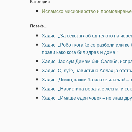
Категории
Исламско мисионерство и промовирање 
Повеќе...
Хадис: „За секој зглоб од телото на чов
Хадис: „Робот кога ќе се разболи или ќе 
прави како кога бил здрав и дома.“
Хадис: Јас сум Димам бин Салебе, испра
Хадис: О, луѓе, навистина Аллах ја отс
Хадис: ,Чичко, кажи: Ла илахе илалах! – 
Хадис: „Навистина верата е лесна, и сек
Хадис: „Имаше еден човек – не знам дру