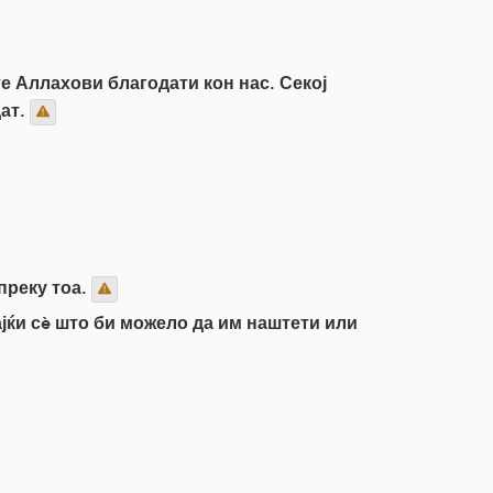
е Аллахови благодати кон нас. Секој
дат.
преку тоа.
јќи сè што би можело да им наштети или