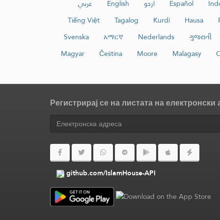
عربي
English
اردو
Español
Ind
Tiếng Việt
Tagalog
Kurdî
Hausa
Svenska
አማርኛ
Nederlands
ગુજરાતી
Magyar
Čeština
Moore
Malagasy
Регистрирај се на листата на електронски
github.com/IslamHouse-API