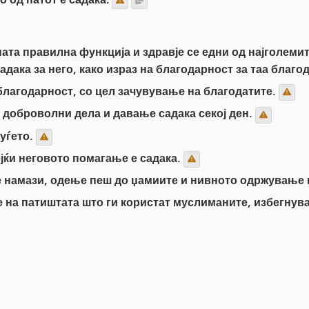
ата правилна функција и здравје се едни од најголемит
садака за него, како израз на благодарност за таа благо
благодарност, со цел зачувување на благодатите.
 доброволни дела и давање садака секој ден.
уѓето.
ејќи неговото помагање е садака.
е намази, одење пеш до џамиите и нивното одржување 
на патиштата што ги користат муслиманите, избегнува