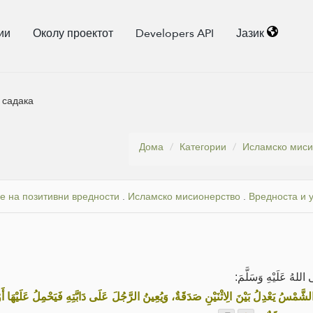
ии
Околу проектот
Developers API
Јазик
а садака
Дома
Категории
Исламско миси
 на позитивни вредности
.
Исламско мисионерство
.
Вредноста и 
 اللهُ عَلَيْهِ وَسَلَّمَ
سُ يَعْدِلُ بَيْنَ الِاثْنَيْنِ صَدَقَةٌ، وَيُعِينُ الرَّجُلَ عَلَى دَابَّتِهِ فَيَحْمِلُ عَلَيْهَا أَوْ ي