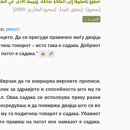
خُطْوَةٍ يَخْطُوهَا إِلَى الصَّلاَةِ صَدَقَةٌ، وَيُمِيطُ الأَذَى عَنِ الط»
] - [متفق عليه] - [صحيح البخاري: 2989]
صحيح
[
المزيــد ...
ем,
рекол:
онцето. Да се пресуди правично меѓу двајца
гнеш товарот – исто така е садака. Добриот
 патот е садака.“
 обврзан да ги извршува верските прописи,
ллах за здравјето и способноста што му ги
сл. Оваа садака се исполнува преку разни
осредуваш и да помириш двајца што се во
 му го подигнеш товарот е садака. Убавиот
 го правиш на патот кон намазот е садака.