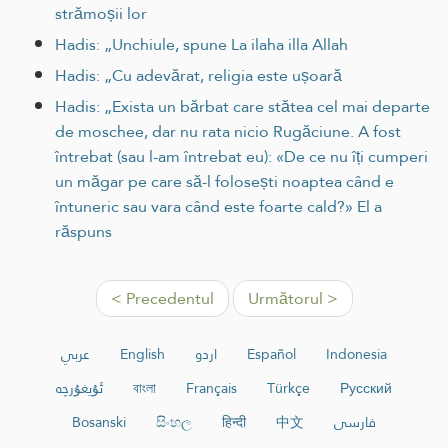
strămoșii lor
Hadis: „Unchiule, spune La ilaha illa Allah
Hadis: „Cu adevărat, religia este ușoară
Hadis: „Exista un bărbat care stătea cel mai departe
de moschee, dar nu rata nicio Rugăciune. A fost
întrebat (sau l-am întrebat eu): «De ce nu îți cumperi
un măgar pe care să-l folosești noaptea când e
întuneric sau vara când este foarte cald?» El a
răspuns
< Precedentul
Următorul >
عربي
English
اردو
Español
Indonesia
ئۇيغۇرچە
বাংলা
Français
Türkçe
Русский
Bosanski
සිංහල
हिन्दी
中文
فارسی