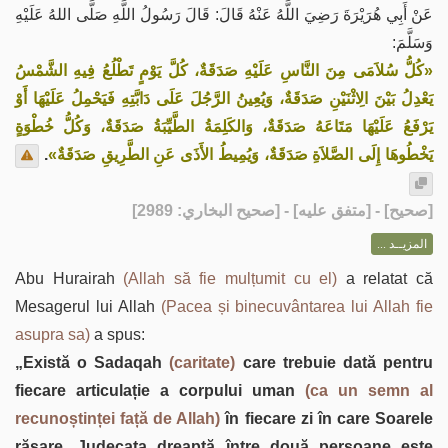
عَنْ أَبِي هُرَيْرَةَ رَضِيَ اللَّهُ عَنْهُ قَالَ: قَالَ رَسُولُ اللَّهِ صَلَّى اللهُ عَلَيْهِ
وَسَلَّمَ:
«كُلُّ سُلاَمَى مِنَ النَّاسِ عَلَيْهِ صَدَقَةٌ، كُلَّ يَوْمٍ تَطْلُعُ فِيهِ الشَّمْسُ
يَعْدِلُ بَيْنَ الِاثْنَيْنِ صَدَقَةٌ، وَيُعِينُ الرَّجُلَ عَلَى دَابَّتِهِ فَيَحْمِلُ عَلَيْهَا أَوْ
يَرْفَعُ عَلَيْهَا مَتَاعَهُ صَدَقَةٌ، وَالكَلِمَةُ الطَّيِّبَةُ صَدَقَةٌ، وَكُلُّ خُطْوَةٍ
.
يَخْطُوهَا إِلَى الصَّلاَةِ صَدَقَةٌ، وَيُمِيطُ الأَذَى عَنِ الطَّرِيقِ صَدَقَةٌ»
] - [متفق عليه] - [صحيح البخاري: 2989]
صحيح
[
المزيــد ...
Abu Hurairah
(Allah să fie mulțumit cu el)
a relatat că
Mesagerul lui Allah
(Pacea și binecuvântarea lui Allah fie
asupra sa)
a spus:
„Există o Sadaqah
(caritate)
care trebuie dată pentru
fiecare articulație a corpului uman
(ca un semn al
recunoștinței față de Allah)
în fiecare zi în care Soarele
răsare. Judecata dreaptă între două persoane este