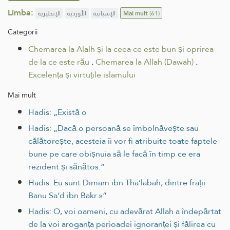
Limba:
الإنجليزية
الأوردية
الإسبانية
Mai mult
(61)
Categorii
Chemarea la Alalh și la ceea ce este bun și oprirea
de la ce este rău
.
Chemarea la Allah (Dawah)
.
Excelența și virtuțile islamului
Mai mult
Hadis: „Există o
Hadis: „Dacă o persoană se îmbolnăvește sau
călătorește, acesteia îi vor fi atribuite toate faptele
bune pe care obișnuia să le facă în timp ce era
rezident și sănătos.”
Hadis: Eu sunt Dimam ibn Tha‘labah, dintre frații
Banu Sa‘d ibn Bakr.»”
Hadis: O, voi oameni, cu adevărat Allah a îndepărtat
de la voi aroganța perioadei ignoranței și fălirea cu