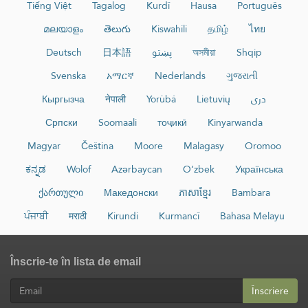
Tiếng Việt
Tagalog
Kurdî
Hausa
Português
മലയാളം
తెలుగు
Kiswahili
தமிழ்
ไทย
Deutsch
日本語
پښتو
অসমীয়া
Shqip
Svenska
አማርኛ
Nederlands
ગુજરાતી
Кыргызча
नेपाली
Yorùbá
Lietuvių
دری
Српски
Soomaali
тоҷикӣ
Kinyarwanda
Magyar
Čeština
Moore
Malagasy
Oromoo
ಕನ್ನಡ
Wolof
Azərbaycan
O‘zbek
Українська
ქართული
Македонски
ភាសាខ្មែរ
Bambara
ਪੰਜਾਬੀ
मराठी
Kirundi
Kurmancî
Bahasa Melayu
Înscrie-te în lista de email
Înscriere