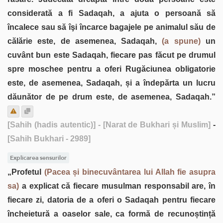
considerată a fi Sadaqah, a ajuta o persoană să
încalece sau să îşi încarce bagajele pe animalul său de
călărie este, de asemenea, Sadaqah,
(a spune)
un
cuvânt bun este Sadaqah, fiecare pas făcut pe drumul
spre moschee pentru a oferi Rugăciunea obligatorie
este, de asemenea, Sadaqah, și a îndepărta un lucru
dăunător de pe drum este, de asemenea, Sadaqah.”
[Sahih (hadis autentic)]
- [Narat de Bukhari și Muslim]
-
[Sahih Bukhari - 2989]
Explicarea sensurilor
„Profetul
(Pacea și binecuvântarea lui Allah fie asupra
sa)
a explicat că fiecare musulman responsabil are, în
fiecare zi, datoria de a oferi o Sadaqah pentru fiecare
încheietură a oaselor sale, ca formă de recunoștință