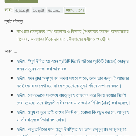
ভাষা:
الإنجليزية
الأوردية
الإسبانية
আরও ...
(61)
ক্যাটাগরিসমূহ
দা‘ওয়াহ্ (আল্লাহর পথে আহ্বান) ও হিসবাহ (সৎকাজের আদেশ-অসৎকাজের
নিষেধ)
.
আল্লাহর দিকে দাওয়াত
.
ইসলামের ফযীলত ও সৌন্দর্য
আরও ...
হাদীস: “সূর্য উদিত হয় এমন প্রতিটি দিনেই শরীরের প্রতিটি (হাড়ের) জোড়ার
জন্য মানুষের সদকা করা আবশ্যক
হাদীস: যখন বান্দা অসুস্থ হয় অথবা সফরে থাকে, তখন তার জন্য ঐ আমলের
মতই (সওয়াব) লেখা হয়, যা সে গৃহে থেকে সুস্থ শরীরে সম্পাদন করত।
হাদীস: লোকদেরকে সবশেষে বায়তুল্লাহ তাওয়াফ করে বিদায় হওয়ার নির্দেশ
দেয়া হয়েছে; তবে ঋতুবতী নারীর জন্য এ তাওয়াফ শিথিল (মাফ) করা হয়েছে।
হাদীস: মানুষ যা বুঝে তাই তাদের নিকট বল, তোমরা কি পছন্দ কর যে, আল্লাহ
ও তাঁর রাসূলকে মিথ্যা বলা হোক।
হাদীস: আবু তালিবের যখন মৃত্যু উপস্থিত হল তখন রাসূলুল্লাহ সাল্লাল্লাহ