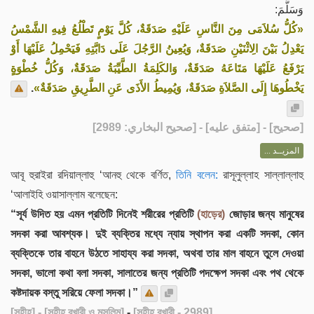
وَسَلَّمَ:
«كُلُّ سُلاَمَى مِنَ النَّاسِ عَلَيْهِ صَدَقَةٌ، كُلَّ يَوْمٍ تَطْلُعُ فِيهِ الشَّمْسُ
يَعْدِلُ بَيْنَ الِاثْنَيْنِ صَدَقَةٌ، وَيُعِينُ الرَّجُلَ عَلَى دَابَّتِهِ فَيَحْمِلُ عَلَيْهَا أَوْ
يَرْفَعُ عَلَيْهَا مَتَاعَهُ صَدَقَةٌ، وَالكَلِمَةُ الطَّيِّبَةُ صَدَقَةٌ، وَكُلُّ خُطْوَةٍ
.
يَخْطُوهَا إِلَى الصَّلاَةِ صَدَقَةٌ، وَيُمِيطُ الأَذَى عَنِ الطَّرِيقِ صَدَقَةٌ»
] - [متفق عليه] - [صحيح البخاري: 2989]
صحيح
[
المزيــد ...
আবূ হুরাইরা রদিয়াল্লাহু ‘আনহু থেকে বর্ণিত,
তিনি বলেন:
রাসূলুল্লাহ সাল্লাল্লাহু
‘আলাইহি ওয়াসাল্লাম বলেছেন:
“সূর্য উদিত হয় এমন প্রতিটি দিনেই শরীরের প্রতিটি
(হাড়ের)
জোড়ার জন্য মানুষের
সদকা করা আবশ্যক। দুই ব্যক্তির মধ্যে ন্যায় স্থাপন করা একটি সদকা, কোন
ব্যক্তিকে তার বাহনে উঠতে সাহায্য করা সদকা, অথবা তার মাল বাহনে তুলে দেওয়া
সদকা, ভালো কথা বলা সদকা, সালাতের জন্য প্রতিটি পদক্ষেপ সদকা এবং পথ থেকে
কষ্টদায়ক বস্তু সরিয়ে ফেলা সদকা।”
[সহীহ]
- [সহীহ বুখারী ও মুসলিম]
-
[সহীহ বুখারী - 2989]