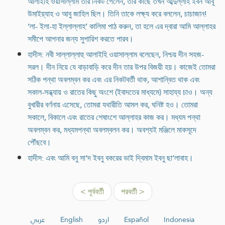
আলাইহি ওয়াসাল্লাম তার নিকট গেলেন, তার কাছে তখন আব্দুল্লাহ ইবন আবূ
উমাইয়্যাহ ও আবু জাহিল ছিল। তিনি তাকে লক্ষ্য করে বললেন, চাচাজান!
‘লা- ইলা-হা ইল্লাল্লাহ’ কালিমা পাঠ করুন, তা হলে এর দ্বারা আমি আল্লাহর
সমীপে আপনার জন্য সুপারিশ করতে পারব।
হাদীস: নবী সাল্লাল্লাহু আলাইহি ওয়াসাল্লাম বলেছেন, নিশ্চয় দীন সহজ-
সরল। দীন নিয়ে যে বাড়াবাড়ি করে দীন তার উপর বিজয়ী হয়। কাজেই তোমরা
সঠিক পন্থা অবলম্বন কর এবং এর নিকটবর্তী থাক, আশান্বিত থাক এবং
সকাল-সন্ধ্যায় ও রাতের কিছু অংশে (ইবাদতের মাধ্যমে) সাহায্য চাও। অন্য
বুখারীর বর্ণনায় এসেছে, তোমরা যথারীতি আমল কর, ঘনিষ্ট হও। তোমরা
সকালে, বিকালে এবং রাতের শেষাংশে আল্লাহর কাজ কর। মধ্যম পন্থা
অবলম্বন কর, মধ্যমপন্থা অবলম্বলন কর। অবশ্যই মঞ্জিলে মাকসূদে
পৌঁছবে।
হাদীস: এবং আমি বনু সা‘দ ইবনু বকরের ভাই দ্বিমাম ইবনু ছা‘লাবাহ।
< পূর্ববর্তী
পরবর্তী >
عربي
English
اردو
Español
Indonesia