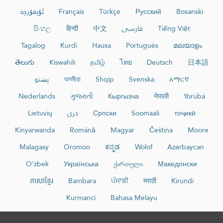
ئۇيغۇرچە
Français
Türkçe
Русский
Bosanski
සිංහල
हिन्दी
中文
فارسی
Tiếng Việt
Tagalog
Kurdî
Hausa
Português
മലയാളം
తెలుగు
Kiswahili
தமிழ்
ไทย
Deutsch
日本語
پښتو
অসমীয়া
Shqip
Svenska
አማርኛ
Nederlands
ગુજરાતી
Кыргызча
नेपाली
Yorùbá
Lietuvių
دری
Српски
Soomaali
тоҷикӣ
Kinyarwanda
Română
Magyar
Čeština
Moore
Malagasy
Oromoo
ಕನ್ನಡ
Wolof
Azərbaycan
O‘zbek
Українська
ქართული
Македонски
ភាសាខ្មែរ
Bambara
ਪੰਜਾਬੀ
मराठी
Kirundi
Kurmancî
Bahasa Melayu