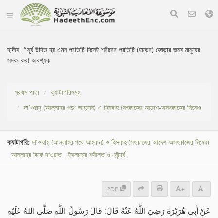
হাদীস:
“সূর্য উদিত হয় এমন প্রতিটি দিনেই শরীরের প্রতিটি (হাড়ের) জোড়ার জন্য মানুষের
সদকা করা আবশ্যক
প্রথম পাতা
ক্যাটাগরিসমূহ
দা‘ওয়াহ্ (আল্লাহর পথে আহ্বান) ও হিসবাহ (সৎকাজের আদেশ-অসৎকাজের নিষেধ)
ক্যাটাগরি:
দা‘ওয়াহ্ (আল্লাহর পথে আহ্বান) ও হিসবাহ (সৎকাজের আদেশ-অসৎকাজের নিষেধ)
.
আল্লাহর দিকে দাওয়াত
.
ইসলামের ফযীলত ও সৌন্দর্য
.
PDF
+
-
عَنْ أَبِي هُرَيْرَةَ رَضِيَ اللَّهُ عَنْهُ قَالَ: قَالَ رَسُولُ اللَّهِ صَلَّى اللهُ عَلَيْهِ