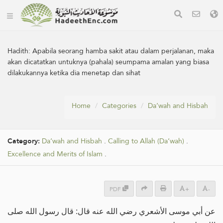
Hadith:
Apabila seorang hamba sakit atau dalam perjalanan, maka
akan dicatatkan untuknya (pahala) seumpama amalan yang biasa
dilakukannya ketika dia menetap dan sihat
Home
Categories
Da‘wah and Hisbah
Category:
Da‘wah and Hisbah
.
Calling to Allah (Da‘wah)
.
Excellence and Merits of Islam
.
PDF
+
-
عن أبي موسى الأشعري رضي الله عنه قال: قال رسول الله صلى