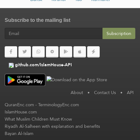
Subscribe to the mailing list
Subscription
github.com/IslamHouse-API
About
•
Contact Us
•
API
QuranEnc.com
-
TerminologyEnc.com
IslamHouse.com
What Muslim Children Must Know
Riyadh Al-Salheen with explanation and benefits
Bayan Al-Islam