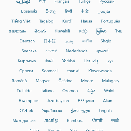
ئۇيغۇرچە
বাংলা
Français
Türkçe
Русский
Bosanski
සිංහල
हिन्दी
中文
فارسی
Tiếng Việt
Tagalog
Kurdî
Hausa
Português
മലയാളം
తెలుగు
Kiswahili
தமிழ்
မြန်မာ
ไทย
Deutsch
日本語
پښتو
অসমীয়া
Shqip
Svenska
አማርኛ
Nederlands
ગુજરાતી
Кыргызча
नेपाली
Yorùbá
Lietuvių
دری
Српски
Soomaali
тоҷикӣ
Kinyarwanda
Română
Magyar
Čeština
Moore
Malagasy
Fulfulde
Italiano
Oromoo
ಕನ್ನಡ
Wolof
Български
Azərbaycan
Ελληνικά
Akan
O‘zbek
Українська
ქართული
Lingala
Македонски
ភាសាខ្មែរ
Bambara
ਪੰਜਾਬੀ
मराठी
Dansk
Kirundi
Yao
Kurmancî