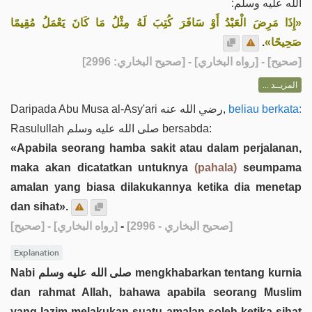
الله عليه وسلم:
«إِذَا مَرِضَ الْعَبْدُ أَوْ سَافَرَ كُتِبَ لَهُ مِثْلُ مَا كَانَ يَعْمَلُ مُقِيمًا
.
صَحِيحًا»
] - [رواه البخاري] - [صحيح البخاري: 2996]
صحيح
[
المزيــد ...
Daripada Abu Musa al-Asy'ari رضي الله عنه,
beliau berkata:
Rasulullah صلى الله عليه وسلم bersabda:
«Apabila seorang hamba sakit atau dalam perjalanan,
maka akan dicatatkan untuknya
(pahala)
seumpama
amalan yang biasa dilakukannya ketika dia menetap
dan sihat».
[صحيح]
- [رواه البخاري]
-
[صحيح البخاري - 2996]
Explanation
Nabi صلى الله عليه وسلم mengkhabarkan tentang kurnia
dan rahmat Allah, bahawa apabila seorang Muslim
yang lazim melakukan suatu amalan soleh ketika sihat