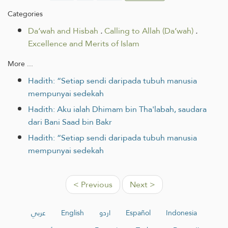
Categories
Da‘wah and Hisbah
.
Calling to Allah (Da‘wah)
.
Excellence and Merits of Islam
More ...
Hadith: “Setiap sendi daripada tubuh manusia
mempunyai sedekah
Hadith: Aku ialah Dhimam bin Tha'labah, saudara
dari Bani Saad bin Bakr
Hadith: “Setiap sendi daripada tubuh manusia
mempunyai sedekah
< Previous
Next >
عربي
English
اردو
Español
Indonesia