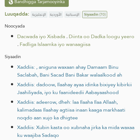
Bandhigga Tarjamooyinka
Luuqadda:
الإنجليزية
الأوردية
الإسبانية
Siyaadin
(70)
Noocyada
Dacwada iyo Xisbada
.
Diinta oo Dadka loogu yeero
.
Fadliga Islaamka iyo wanaagiisa
Siyaadin
Xaddiis: , aniguna waxaan ahay Damaam Binu
Saclabah, Bani Sacad Bani Bakar walaalkood ah
Xaddiis: dadoow, Ilaahay ayaa idinka bixiyey kibirkii
Jaahiliyada, iyo ku faanideedii Aabayaashood
Xaddiis: adeerow, dheh: laa Ilaaha Ilaa Allaah,
kalimadaas Ilaahay agtiisa inaan kaaga markhaati
noqdo aan xujo ka dhigtee
Xaddiis: Xubin kasta oo xubnaha jirka ka mida waxaa
ku waajiba Sadaqo