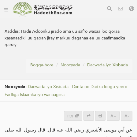
Xaddiis:
Hadii Adoonku jirado ama uu safro waxaa loo qoraa
xasanaadkii uu qaban jiray markuu daganaa ee uu caafimaadka
qabay
Bogga-hore
Noocyada
Dacwada iyo Xisbada
Noocyada:
Dacwada iyo Xisbada
.
Diinta oo Dadka loogu yeero
.
Fadliga Islaamka iyo wanaagiisa
.
PDF
+
-
عن أبي موسى الأشعري رضي الله عنه قال: قال رسول الله صلى