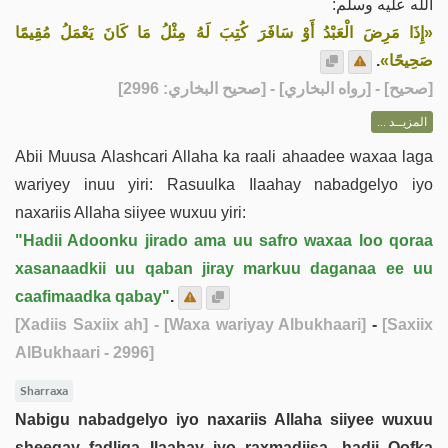
الله عليه وسلم:
«إِذَا مَرِضَ الْعَبْدُ أَوْ سَافَرَ كُتِبَ لَهُ مِثْلُ مَا كَانَ يَعْمَلُ مُقِيمًا
.
صَحِيحًا»
] - [رواه البخاري] - [صحيح البخاري: 2996]
صحيح
[
المزيــد ...
Abii Muusa Alashcari Allaha ka raali ahaadee waxaa laga
wariyey inuu yiri: Rasuulka Ilaahay nabadgelyo iyo
naxariis Allaha siiyee wuxuu yiri:
"Hadii Adoonku jirado ama uu safro waxaa loo qoraa
xasanaadkii uu qaban jiray markuu daganaa ee uu
caafimaadka qabay"
.
[Xadiis Saxiix ah]
- [Waxa wariyay Albukhaari]
-
[Saxiix
AlBukhaari - 2996]
Sharraxa
Nabigu nabadgelyo iyo naxariis Allaha siiyee wuxuu
sheegay fadliga Ilaahay iyo raxmadiisa, hadii Qofka