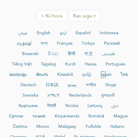
< Kii hore
Kan xiga >
عربي
English
اردو
Español
Indonesia
ئۇيغۇرچە
বাংলা
Français
Türkçe
Русский
Bosanski
සිංහල
हिन्दी
中文
فارسی
Tiếng Việt
Tagalog
Kurdî
Hausa
Português
മലയാളം
తెలుగు
Kiswahili
தமிழ்
မြန်မာ
ไทย
Deutsch
日本語
پښتو
অসমীয়া
Shqip
Svenska
አማርኛ
Nederlands
ગુજરાતી
Кыргызча
नेपाली
Yorùbá
Lietuvių
دری
Српски
тоҷикӣ
Kinyarwanda
Română
Magyar
Čeština
Moore
Malagasy
Fulfulde
Italiano
Oromoo
ಕನ್ನಡ
Wolof
Български
Azərbaycan