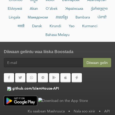
Ελληνικά
Akan
O‘zbek
Українська
ქართული
Lingala
Македонски
ភាសាខ្មែរ
Bambara
ਪੰਜਾਬੀ
मराठी
Dansk
Kirundi
Yao
Kurmancî
Bahasa Melayu
Diiwaan gelintu waa liiska Boostada
Diiwaan gelin
github.com/IslamHouse-API
Ku saabsan Mashruuca
•
Nala soo xiriir
•
API