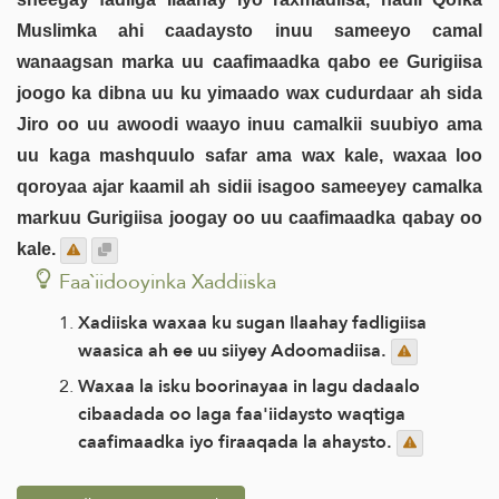
Muslimka ahi caadaysto inuu sameeyo camal
wanaagsan marka uu caafimaadka qabo ee Gurigiisa
joogo ka dibna uu ku yimaado wax cudurdaar ah sida
Jiro oo uu awoodi waayo inuu camalkii suubiyo ama
uu kaga mashquulo safar ama wax kale, waxaa loo
qoroyaa ajar kaamil ah sidii isagoo sameeyey camalka
markuu Gurigiisa joogay oo uu caafimaadka qabay oo
kale.
Faa`iidooyinka Xaddiiska
Xadiiska waxaa ku sugan Ilaahay fadligiisa
waasica ah ee uu siiyey Adoomadiisa.
Waxaa la isku boorinayaa in lagu dadaalo
cibaadada oo laga faa'iidaysto waqtiga
caafimaadka iyo firaaqada la ahaysto.