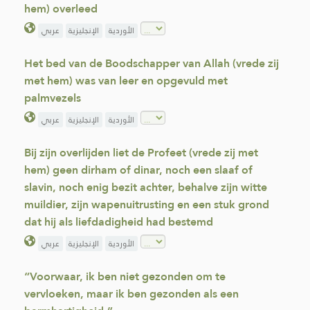
hem) overleed
الأوردية
الإنجليزية
عربي
Het bed van de Boodschapper van Allah (vrede zij
met hem) was van leer en opgevuld met
palmvezels
الأوردية
الإنجليزية
عربي
Bij zijn overlijden liet de Profeet (vrede zij met
hem) geen dirham of dinar, noch een slaaf of
slavin, noch enig bezit achter, behalve zijn witte
muildier, zijn wapenuitrusting en een stuk grond
dat hij als liefdadigheid had bestemd
الأوردية
الإنجليزية
عربي
“Voorwaar, ik ben niet gezonden om te
vervloeken, maar ik ben gezonden als een