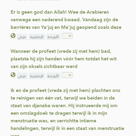
Er is geen god dan Allah! Wee de Arabieren
vanwege een naderend kwaad. Vandaag zijn de
barrières van Ya'juj en Ma'juj geopend zoals deze
الأوردية
الإنجليزية
عربي
Wanneer de profeet (vrede zij met hem) bad,
plaatste hij zijn handen vóór hem totdat het wit
van zijn oksels zichtbaar werd
الأوردية
الإنجليزية
عربي
Ik en de profeet (vrede zij met hem) plachten ons
te reinigen van één vat, terwijl we beiden in de
staat van djanaba waren. Hij instrueerde mij om
een omslagdoek te dragen terwijl ik in mijn
menstruatie was, en verrichtte intieme
handelingen, terwijl ik in een staat van menstruatie
was