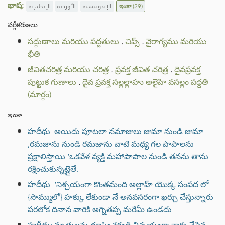
భాష:
الإنجليزية
الأوردية
الإندونيسية
ఇంకా
(29)
వర్గీకరణలు
సద్గుణాలు మరియు పద్దతులు
.
చిప్స్
.
వైరాగ్యము మరియు
భీతి
జీవితచరిత్ర మరియు చరిత్ర
.
ప్రవక్త జీవిత చరిత్ర
.
దైవప్రవక్త
పుట్టుక గుణాలు
.
దైవ ప్రవక్త సల్లల్లాహు అలైహి వసల్లం పద్దతి
(మార్గం)
ఇంకా
హదీథు: అయిదు పూటలా నమాజులు జుమా నుండి జుమా
,రమజాను నుండి రమజాను వాటి మధ్య గల పాపాలను
ప్రక్షాలిస్తాయి.‘ఒకవేళ వ్యక్తి మహాపాపాల నుండి తనను తాను
రక్షించుకున్నట్లైతే.
హదీథు: ‘నిశ్చయంగా కొంతమంది అల్లాహ్ యొక్క సంపద లో
{సొమ్ములో} హక్కు లేకుండా నే అనవసరంగా ఖర్చు చేస్తున్నారు
పరలోక దినాన వారికి అగ్నితప్ప మరేమీ ఉండదు