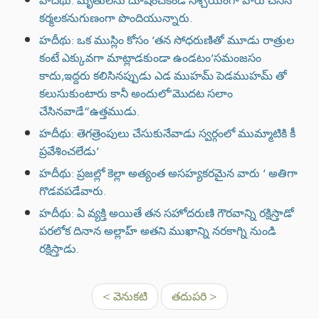
హదీథు: మృతులను దూషించకండి నిశ్చయంగా వారు చేసిన
కర్మలకనుగుణంగా పొందియున్నారు.
హదీథు: ఒక ముస్లిం కోసం ‘తన సోధరుణితో మూడు రాత్రుల
కంటే ఎక్కువగా మాట్లాడకుండా ఉండటం‘సమంజసం
కాదు,ఇద్దరు కలిసినప్పుడు ఎడ ముహమ్ పెడముహమ్ తో
కలుసుకుంటారు కానీ అందులో'మొదట సలాం
చేసినవాడే”ఉత్తముడు.
హదీథు: తెగత్రెంపులు చేసుకునేవాడు స్వర్గంలో ముమ్మాటికి కీ
ప్రవేశించలేడు’
హదీథు: ప్రజల్లో కెల్లా అత్యంత అసహ్యకరమైన వారు ‘ అతిగా
గొడవపడేవారు.
హదీథు: ఏ వ్యక్తి అయితే తన సహోదరుణి గౌరవాన్ని రక్షిస్తాడో
పరలోక దినాన అల్లాహ్ అతని ముఖాన్ని నరకాగ్ని నుండి
రక్షిస్తాడు.
< వెనుకటి
తదుపరి >