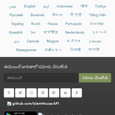
عربي
English
اردو
Indonesia
বাংলা
Türkçe
Русский
Bosanski
සිංහල
हिन्दी
Tiếng Việt
Tagalog
Kurdî
Hausa
Português
മലയാളം
Kiswahili
ไทย
অসমীয়া
Nederlands
ગુજરાતી
دری
Српски
Magyar
ಕನ್ನಡ
ქართული
Македонски
ភាសាខ្មែរ
ਪੰਜਾਬੀ
मराठी
ఈమెయిల్ జాబితాలో నమోదు చేసుకోండి
నమోదు చేసుకోండి
github.com/IslamHouse-API