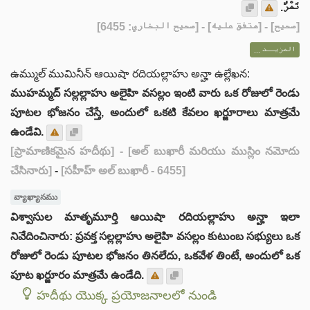
تَمْرٌ.
] - [متفق عليه] - [صحيح البخاري: 6455]
صحيح
[
المزيــد ...
ఉమ్ముల్ ముమినీన్ ఆయిషా రదియల్లాహు అన్హా ఉల్లేఖన:
ముహమ్మద్ సల్లల్లాహు అలైహి వసల్లం ఇంటి వారు ఒక రోజులో రెండు
పూటల భోజనం చేస్తే, అందులో ఒకటి కేవలం ఖర్జూరాలు మాత్రమే
ఉండేవి.
[ప్రామాణికమైన హదీథు]
- [అల్ బుఖారీ మరియు ముస్లిం నమోదు
చేసినారు]
-
[సహీహ్ అల్ బుఖారీ - 6455]
వ్యాఖ్యానము
విశ్వాసుల మాతృమూర్తి ఆయిషా రదియల్లాహు అన్హా ఇలా
నివేదించినారు: ప్రవక్త సల్లల్లాహు అలైహి వసల్లం కుటుంబ సభ్యులు ఒక
రోజులో రెండు పూటల భోజనం తినలేదు, ఒకవేళ తింటే, అందులో ఒక
పూట ఖర్జూరం మాత్రమే ఉండేది.
హదీథు యొక్క ప్రయోజనాలలో నుండి