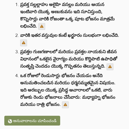
ప్రవక్త సల్లల్లాహు అలైహి వసల్లం మరియు ఆయన
ఇంటివారి యొక్క అణుకువను ఇది సూచిస్తుంది,
కొన్నిసార్లు వారికి రోజంతా ఒక్క పూట భోజనం మాత్రమే
లభించేది.
వారికి ఇతర వస్తువుల కంటే ఖర్జూరం సులభంగా లభించేది.
ప్రవక్తల గుణగణాలలో మరియు ప్రవక్తల నాయకుని జీవన
విధానంలో ఒకటైన వైరాగ్యం మరియు కొద్దిపాటి ఉపాధితో
సంతృప్తి చెందడం యొక్క గొప్పతనం తెలుస్తున్నది.
ఒక రోజులో రెండుసార్లు భోజనం చేయడం అనేది
అనుమతించబడిన మరియు ధర్మసమ్మతమైన విషయం.
ఇది అరబ్బుల యొక్క ప్రసిద్ధ ఆచారాలలో ఒకటి, వారు
రోజుకు రెండు భోజనాలు చేసేవారు: మధ్యాహ్న భోజనం
మరియు రాత్రి భోజనం.
అనువాదాలను చూపించండి