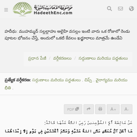
హదీథు:
ముహమ్మద్ సల్లల్లాహు అలైహి వసల్లం ఇంటి వారు ఒక రోజులో రెండు
పూటల భోజనం చేస్తే, అందులో ఒకటి కేవలం ఖర్జూరాలు మాత్రమే ఉండేవి
ప్రధాన పేజీ
వర్గీకరణలు
సద్గుణాలు మరియు పద్దతులు
ప్రత్యేక వర్గీకరణ:
సద్గుణాలు మరియు పద్దతులు
.
చిప్స్
.
వైరాగ్యము మరియు
భీతి
.
PDF
+
-
عَنْ عَائِشَةَ أُمِّ المُؤْمِنينَ رَضِيَ اللَّهُ عَنْهَا قَالَتْ:
مَا أَكَلَ آلُ مُحَمَّدٍ صَلَّى اللهُ عَلَيْهِ وَسَلَّمَ أَكْلَتَيْنِ فِي يَوْمٍ إِلَّا إِحْدَاهُمَا