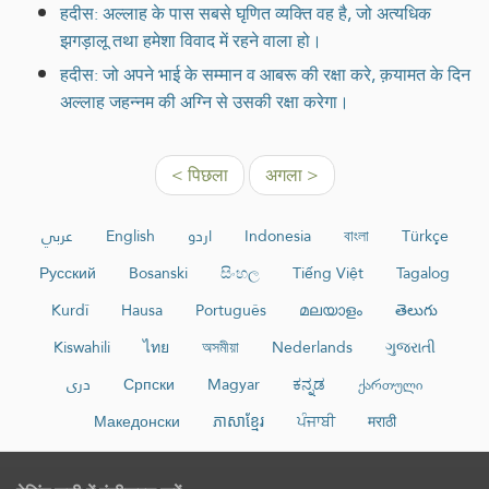
हदीस: अल्लाह के पास सबसे घृणित व्यक्ति वह है, जो अत्यधिक
झगड़ालू तथा हमेशा विवाद में रहने वाला हो।
हदीस: जो अपने भाई के सम्मान व आबरू की रक्षा करे, क़यामत के दिन
अल्लाह जहन्नम की अग्नि से उसकी रक्षा करेगा।
< पिछला
अगला >
عربي
English
اردو
Indonesia
বাংলা
Türkçe
Русский
Bosanski
සිංහල
Tiếng Việt
Tagalog
Kurdî
Hausa
Português
മലയാളം
తెలుగు
Kiswahili
ไทย
অসমীয়া
Nederlands
ગુજરાતી
دری
Српски
Magyar
ಕನ್ನಡ
ქართული
Македонски
ភាសាខ្មែរ
ਪੰਜਾਬੀ
मराठी