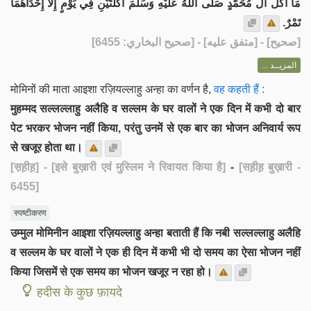
مَا أَكَلَ آلُ مُحَمَّدٍ صَلَّى اللهُ عَلَيْهِ وَسَلَّمَ أَكْلَتَيْنِ فِي يَوْمٍ إِلَّا إِحْدَاهُمَا
تَمْرٌ.
] - [متفق عليه] - [صحيح البخاري: 6455]
صحيح
[
المزيــد ...
मोमिनों की माता आइशा रज़ियल्लाहु अन्हा का वर्णन है,
वह कहती हैं :
मुहम्मद सल्लल्लाहु अलैहि व सल्लम के घर वालों ने एक दिन में कभी दो बार
पेट भरकर भोजन नहीं किया, परंतु उनमें से एक बार का भोजन अनिवार्य रूप
से खजूर होता था।
[स़ह़ीह़]
- [इसे बुख़ारी एवं मुस्लिम ने रिवायत किया है]
-
[सह़ीह़ बुख़ारी -
6455]
स्पष्टीकरण
उम्मुल मोमिनीन आइशा रज़ियल्लाहु अन्हा बताती हैं कि नबी सल्लल्लाहु अलैहि
व सल्लम के घर वालों ने एक ही दिन में कभी भी दो समय का ऐसा भोजन नहीं
किया जिसमें से एक समय का भोजन खजूर न रहा हो।
हदीस के कुछ फ़ायदे