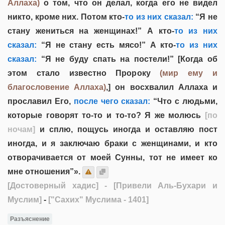
Аллаха)
о том, что он делал, когда его не видел
никто, кроме них. Потом кто-
то из них сказал:
“Я не
стану жениться на женщинах!” А кто-
то из них
сказал:
“Я не стану есть мясо!” А кто-
то из них
сказал:
“Я не буду спать на постели!” [Когда об
этом стало известно Пророку
(мир ему и
благословение Аллаха)
,] он восхвалил Аллаха и
прославил Его,
после чего сказал:
“Что с людьми,
которые говорят то-то и то-то? Я же молюсь
[по
ночам]
и сплю, пощусь иногда и оставляю пост
иногда, и я заключаю браки с женщинами, и кто
отворачивается от моей Сунны, тот не имеет ко
мне отношения”».
[Достоверный хадис]
- [Привели Аль-Бухари и
Муслим]
-
["Сахих" Муслима - 1401]
Разъяснение