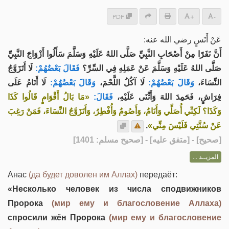
PDF
+
-
عَنْ أَنَسٍ رضي الله عنه:
أَنَّ نَفَرًا مِنْ أَصْحَابِ النَّبِيِّ صَلَّى اللهُ عَلَيْهِ وَسَلَّمَ سَأَلُوا أَزْوَاجَ النَّبِيِّ
صَلَّى اللهُ عَلَيْهِ وَسَلَّمَ عَنْ عَمَلِهِ فِي السِّرِّ؟
فَقَالَ بَعْضُهُمْ:
لَا أَتَزَوَّجُ
النِّسَاءَ،
وَقَالَ بَعْضُهُمْ:
لَا آكُلُ اللَّحْمَ،
وَقَالَ بَعْضُهُمْ:
لَا أَنَامُ عَلَى
فِرَاشٍ، فَحَمِدَ اللهَ وَأَثْنَى عَلَيْهِ،
فَقَالَ:
«مَا بَالُ أَقْوَامٍ قَالُوا كَذَا
وَكَذَا؟ لَكِنِّي أُصَلِّي وَأَنَامُ، وَأَصُومُ وَأُفْطِرُ، وَأَتَزَوَّجُ النِّسَاءَ، فَمَنْ رَغِبَ
.
عَنْ سُنَّتِي فَلَيْسَ مِنِّي»
] - [متفق عليه] - [صحيح مسلم: 1401]
صحيح
[
المزيــد ...
Анас
(да будет доволен им Аллах)
передаёт:
«Несколько человек из числа сподвижников
Пророка
(мир ему и благословение Аллаха)
спросили жён Пророка
(мир ему и благословение