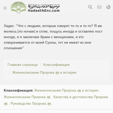
Хадис:
“Что с людьми, которые говорят то-то и то-то? Я же
молюсь [по ночам] и сплю, пощусь иногда и оставляю пост
иногда, и я заключаю браки с женщинами, и кто
отворачивается от моей Сунны, тот не имеет ко мне
отношения”
Главная страница
Классификации
Жизнеописание Пророка ﷺ и история
Классификация:
Жизнеописание Пророка ﷺ и история
.
Жизнеописание Пророка ﷺ
.
Качества и достоинства Пророка
ﷺ
.
Руководство Пророка ﷺ
.