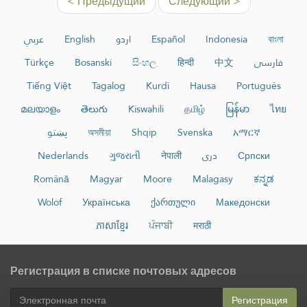
< Предыдущий
Следующий >
عربي
English
اردو
Español
Indonesia
বাংলা
Türkçe
Bosanski
සිංහල
हिन्दी
中文
فارسی
Tiếng Việt
Tagalog
Kurdî
Hausa
Português
മലയാളം
తెలుగు
Kiswahili
தமிழ்
မြန်မာ
ไทย
پښتو
অসমীয়া
Shqip
Svenska
አማርኛ
Nederlands
ગુજરાતી
नेपाली
دری
Српски
Română
Magyar
Moore
Malagasy
ಕನ್ನಡ
Wolof
Українська
ქართული
Македонски
ភាសាខ្មែរ
ਪੰਜਾਬੀ
मराठी
Регистрация в списке почтовых адресов
Регистрация