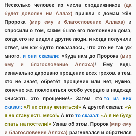
Несколько человек из числа сподвижников
(да
будет доволен им Аллах)
пришли к домам жён
Пророка
(мир ему и благословение Аллаха)
и
спросили о том, каким было его поклонение дома,
когда его не видели другие люди, и когда получили
ответ, им как будто показалось, что это не так уж
много,
и они сказали:
«Куда нам до Пророка
(мир
ему и благословение Аллаха)
! Ему ведь
изначально даровано прощение всех грехов, а тем,
кто не знает, обретёт прощение или нет, нужно,
конечно же, поклоняться особо усердно в надежде
снискать это прощение!» Затем кто-
то из них
сказал:
«Я не стану жениться!»
А другой сказал:
«А
я не стану есть мясо!»
А кто-
то сказал:
«А я не буду
спать на постели!»
Узнав об этом, Пророк
(мир ему
и благословение Аллаха)
разгневался и обратился