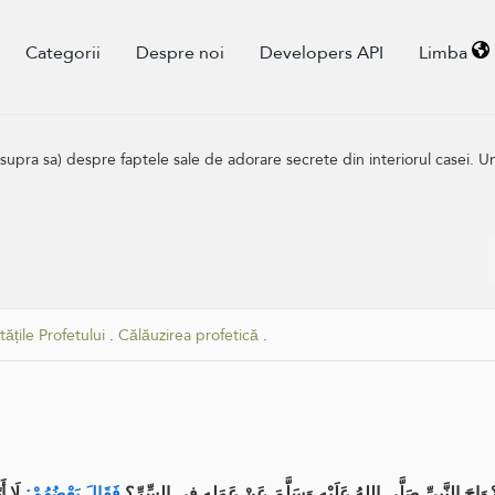
Categorii
Despre noi
Developers API
Limba
asupra sa) despre faptele sale de adorare secrete din interiorul casei. Un
tățile Profetului
.
Călăuzirea profetică
.
َزْوَاجَ النَّبِيِّ صَلَّى اللهُ عَلَيْهِ وَسَلَّمَ عَنْ عَمَلِهِ فِي السِّرِّ؟
فَقَالَ بَعْضُهُمْ:
لَا أ،