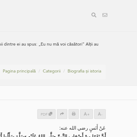
ii dintre ei au spus: „Eu nu mă voi căsători” Alții au
Pagina principală
Categorii
Biografia și istoria
PDF
+
-
عَنْ أَنَسٍ رضي الله عنه:
أَنَّ نَفَرًا مِنْ أَصْحَابِ النَّبِيِّ صَلَّى اللهُ عَلَيْهِ وَسَلَّمَ سَأَلُوا أ