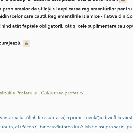
problemelor de știință și explicarea reglementărilor pentru c
ahidin (celor care caută Reglementările Islamice - Fatwa din Co
inind atât faptele obligatorii, cât și cele suplimentare sau op
ncurajează.
alitățile Profetului
.
Călăuzirea profetică
ântarea lui Allah fie asupra sa) a primit revelația divină la vârs
ănuta, el (Pacea și binecuvântarea lui Allah fie asupra sa) își 