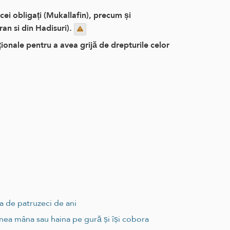
ei obligați (Mukallafin), precum și
ran si din Hadisuri).
ționale pentru a avea grijă de drepturile celor
ta de patruzeci de ani
punea mâna sau haina pe gură și își cobora