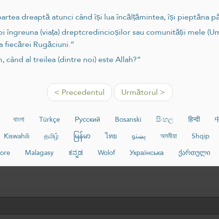
să înceapă cu partea dreaptă atunci când își lua încălțămintea, își piept
oi îngreuna (viața) dreptcredincioșilor sau comunității mele (Um
ea fiecărei Rugăciuni.”
când al treilea (dintre noi) este Allah?”
< Precedentul
Următorul >
বাংলা
Türkçe
Русский
Bosanski
සිංහල
हिन्दी
Kiswahili
தமிழ்
မြန်မာ
ไทย
پښتو
অসমীয়া
Shqip
ore
Malagasy
ಕನ್ನಡ
Wolof
Українська
ქართული