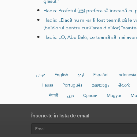
glasul.”
Hadis: Profetul (ﷺ) prefera 
Hadis: „Dacă nu mi-ar fi fost teamă că le v
(bețișorul pentru curățarea dinților) înaint
Hadis: „O, Abu Bakr, ce teamă să mai avem, 
عربي
English
اردو
Español
Indonesia
Hausa
Português
മലയാളം
తెలుగు
नेपाली
دری
Српски
Magyar
Mo
Înscrie-te în lista de email