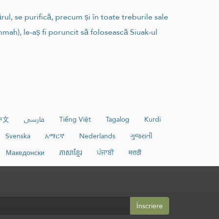
ăna părul, se purifică, precum și în toate treburile sale
mah), le-aș fi poruncit să folosească Siuak-ul
中文
فارسی
Tiếng Việt
Tagalog
Kurdî
Svenska
አማርኛ
Nederlands
ગુજરાતી
Македонски
ភាសាខ្មែរ
ਪੰਜਾਬੀ
मराठी
Înscriere