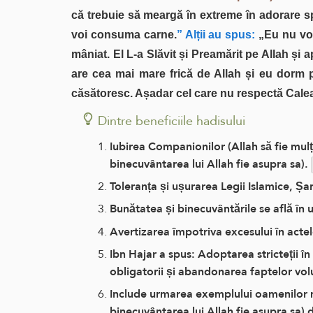
că trebuie să meargă în extreme în adorare sp
voi consuma carne.
” Alții au spus:
„Eu nu voi
mâniat. El L-a Slăvit și Preamărit pe Allah și ap
are cea mai mare frică de Allah și eu dorm p
căsătoresc. Așadar cel care nu respectă Calea 
Dintre beneficiile hadisului
Iubirea Companionilor (Allah să fie mulț
binecuvântarea lui Allah fie asupra sa).
Toleranța și ușurarea Legii Islamice, Șar
Bunătatea și binecuvântările se află în 
Avertizarea împotriva excesului în acte
Ibn Hajar a spus: Adoptarea stricteții în
obligatorii și abandonarea faptelor vol
Include urmarea exemplului oamenilor ma
binecuvântarea lui Allah fie asupra sa) d