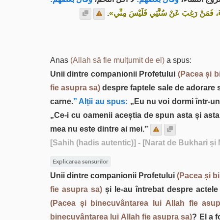
.
«ِسَاءَ، فَمَنْ رَغِبَ عَنْ سُنَّتِي فَلَيْسَ مِنِّي
Anas
(Allah să fie mulțumit de el)
a spus:
Unii dintre companionii Profetului
(Pacea și b
fie asupra sa)
despre faptele sale de adorare se
carne.
” Alții au spus:
„Eu nu voi dormi într-un
„Ce-i cu oamenii aceștia de spun asta și ast
mea nu este dintre ai mei.”
[Sahih (hadis autentic)]
- [Narat de Bukhari și
Explicarea sensurilor
Unii dintre companionii Profetului
(Pacea și b
fie asupra sa)
și le-au întrebat despre actele
(Pacea și binecuvântarea lui Allah fie asup
binecuvântarea lui Allah fie asupra sa)
? El a f