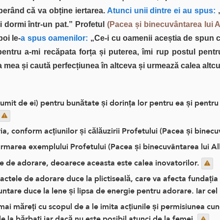
erând că va obține iertarea.
Atunci unii dintre ei au spus:
„
 dormi într-un pat.” Profetul
(Pacea și binecuvântarea lui A
oi le-
a spus oamenilor:
„Ce-i cu oamenii aceștia de spun cu
entru a-mi recăpata forța și puterea, îmi rup postul pent
mea și caută perfecțiunea în altceva și urmează calea altcui
umit de ei) pentru bunătate și dorința lor pentru ea și pentr
ia, conform acțiunilor și călăuzirii Profetului (Pacea și binecu
urmarea exemplului Profetului (Pacea și binecuvântarea lui Al
le de adorare, deoarece aceasta este calea inovatorilor.
 actele de adorare duce la plictiseală, care va afecta fundația 
untare duce la lene și lipsa de energie pentru adorare. Iar ce
i măreți cu scopul de a le imita acțiunile și permisiunea cuno
e la bărbați iar dacă nu este posibil atunci de la femei.