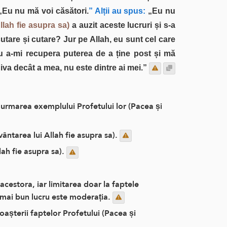
Eu nu mă voi căsători.
” Alții au spus:
„Eu nu
llah fie asupra sa)
a auzit aceste lucruri și s-a
tare și cutare? Jur pe Allah, eu sunt cel care
ru a-mi recupera puterea de a ține post și mă
va decât a mea, nu este dintre ai mei.”
u urmarea exemplului Profetului lor (Pacea și
vântarea lui Allah fie asupra sa).
lah fie asupra sa).
acestora, iar limitarea doar la faptele
l mai bun lucru este moderația.
așterii faptelor Profetului (Pacea și