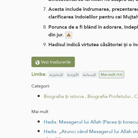
Acesta include îndrumarea, prezentarea 
clarificarea îndoielilor pentru cei Mujt
Porunca de a fi blând în adorare, îndepl
din jur.
Hadisul indică virtutea căsătoriei și o î
Vezi traducerile
Limba:
الإنجليزية
الأوردية
الإسبانية
Mai mult
(44)
Categorii
Biografia și istoria
.
Biografia Profetului
.
C
Mai mult
Hadis: Mesagerul lui Allah (Pacea și binecuv
Hadis: „Atunci când Mesagerul lui Allah str