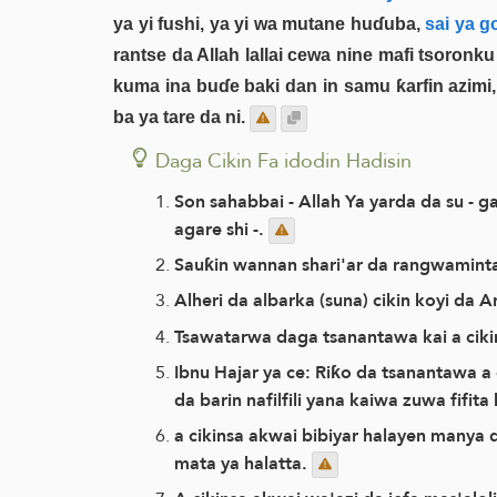
ya yi fushi, ya yi wa mutane huɗuba,
sai ya g
rantse da Allah lallai cewa nine mafi tsoronk
kuma ina buɗe baki dan in samu ƙarfin azimi,
ba ya tare da ni.
Daga Cikin Fa idodin Hadisin
Son sahabbai - Allah Ya yarda da su - g
agare shi -.
Sauƙin wannan shari'ar da rangwaminta, 
Alheri da albarka (suna) cikin koyi da 
Tsawatarwa daga tsanantawa kai a ciki
Ibnu Hajar ya ce: Riƙo da tsanantawa a 
da barin nafilfili yana kaiwa zuwa fifi
a cikinsa akwai bibiyar halayen manya
mata ya halatta.