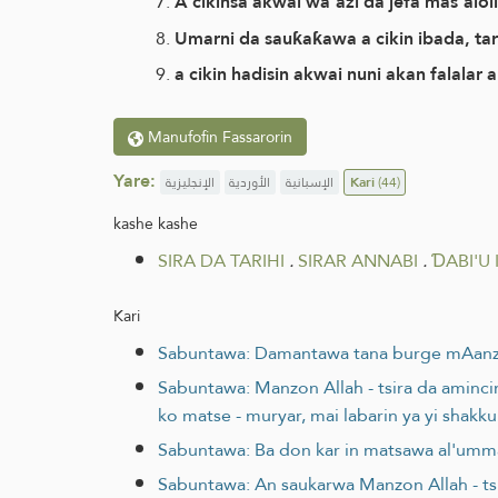
A cikinsa akwai wa'azi da jefa mas'alo
Umarni da sauƙaƙawa a cikin ibada, tare
a cikin hadisin akwai nuni akan falalar
Manufofin Fassarorin
Yare:
الإنجليزية
الأوردية
الإسبانية
Kari
(44)
kashe kashe
SIRA DA TARIHI
.
SIRAR ANNABI
.
ƊABI'U
Kari
Sabuntawa: Damantawa tana burge mAanzon A
Sabuntawa: Manzon Allah - tsira da amincin
ko matse - muryar, mai labarin ya yi shakku
Sabuntawa: Ba don kar in matsawa al'umma
Sabuntawa: An saukarwa Manzon Allah - tsira