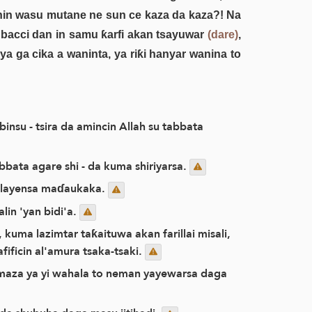
in wasu mutane ne sun ce kaza da kaza?! Na
na bacci dan in samu ƙarfi akan tsayuwar
(dare)
,
a ga cika a waninta, ya riƙi hanyar wanina to
insu - tsira da amincin Allah su tabbata
bbata agare shi - da kuma shiriyarsa.
n halayensa maɗaukaka.
in 'yan bidi'a.
kuma lazimtar taƙaituwa akan farillai misali,
fificin al'amura tsaka-tsaki.
a maza ya yi wahala to neman yayewarsa daga