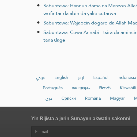
Sabuntawa: Hannun dama na Manzon Allah - 
wofintar da abin da yake cutarwa
Sabuntawa: Wajabcin dogaro da Allah Mada
Sabuntawa: Cewa Annabi - tsira da amincin Al
tana ɗage
عربي
English
اردو
Español
Indonesia
Português
മലയാളം
తెలుగు
Kiswahili
دری
Српски
Română
Magyar
M
Yin Rijista a jerin Sunayen akwatin sakonni