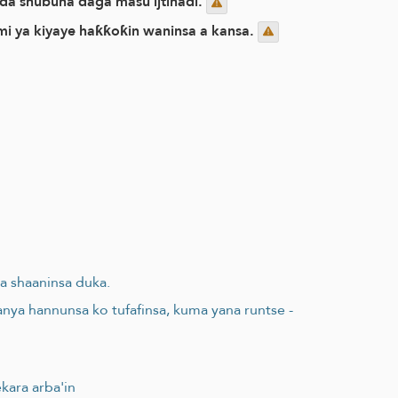
 da shubuha daga masu ijtihadi.
lmi ya kiyaye haƙƙoƙin waninsa a kansa.
a shaaninsa duka.
anya hannunsa ko tufafinsa, kuma yana runtse -
kara arba'in