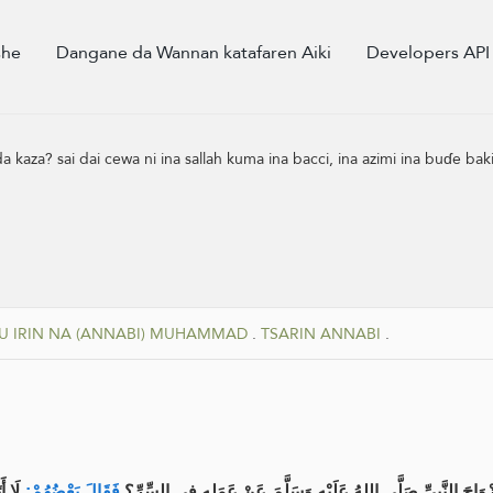
she
Dangane da Wannan katafaren Aiki
Developers API
aza? sai dai cewa ni ina sallah kuma ina bacci, ina azimi ina buɗe bak
'U IRIN NA (ANNABI) MUHAMMAD
.
TSARIN ANNABI
.
َزْوَاجَ النَّبِيِّ صَلَّى اللهُ عَلَيْهِ وَسَلَّمَ عَنْ عَمَلِهِ فِي السِّرِّ؟
فَقَالَ بَعْضُهُمْ:
لَا أ،