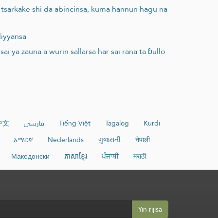
 tsarkake shi da abincinsa, kuma hannun hagu na
liyyansa
ai ya zauna a wurin sallarsa har sai rana ta ɓullo
中文
فارسی
Tiếng Việt
Tagalog
Kurdî
አማርኛ
Nederlands
ગુજરાતી
नेपाली
Македонски
ភាសាខ្មែរ
ਪੰਜਾਬੀ
मराठी
Yin rijisa