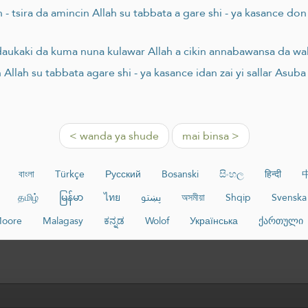
tsira da amincin Allah su tabbata a gare shi - ya kasance don
ukaki da kuma nuna kulawar Allah a cikin annabawansa da wa
lah su tabbata agare shi - ya kasance idan zai yi sallar Asuba s
< wanda ya shude
mai binsa >
বাংলা
Türkçe
Русский
Bosanski
සිංහල
हिन्दी
தமிழ்
မြန်မာ
ไทย
پښتو
অসমীয়া
Shqip
Svenska
oore
Malagasy
ಕನ್ನಡ
Wolof
Українська
ქართული