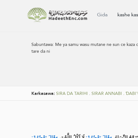
Gida
kashe ka
Sabuntawa:
Me ya samu wasu mutane ne sun ce kaza da k
tare da ni
Karkasawa:
SIRA DA TARIHI
.
SIRAR ANNABI
.
ƊABI
َتَزَوَّجُ النِّسَاءَ
وَقَالَ بَعْضُهُمْ:
لَا آكُلُ اللَّحْمَ،
وَقَالَ بَعْضُهُمْ: