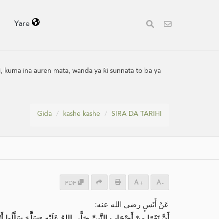
Yare
i, kuma ina auren mata, wanda ya ƙi sunnata to ba ya
Gida
kashe kashe
SIRA DA TARIHI
PDF
+
-
عَنْ أَنَسٍ رضي الله عنه:
أَنَّ نَفَرًا مِنْ أَصْحَابِ النَّبِيِّ صَلَّى اللهُ عَلَيْهِ وَسَلَّمَ سَأَلُوا أ