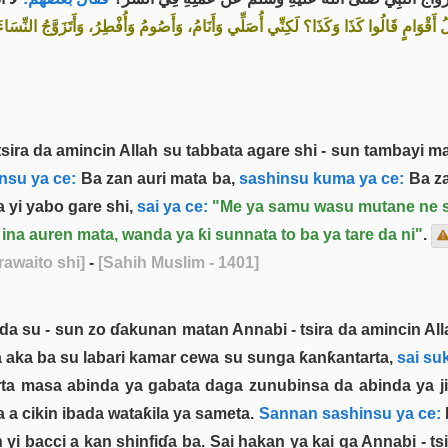
 أَقْوَامٍ قَالُوا كَذَا وَكَذَا؟ لَكِنِّي أُصَلِّي وَأَنَامُ، وَأَصُومُ وَأُفْطِرُ، وَأَتَزَوَّجُ النّ
a da amincin Allah su tabbata agare shi - sun tambayi mat
nsu ya ce:
Ba zan auri mata ba,
sashinsu kuma ya ce:
Ba za
 yi yabo gare shi,
sai ya ce:
"Me ya samu wasu mutane ne sun
 ina auren mata, wanda ya ƙi sunnata to ba ya tare da ni"
.
rawaito shi]
-
[Sahih Muslim - 1401]
da su - sun zo ɗakunan matan Annabi - tsira da amincin Al
da aka ba su labari kamar cewa su sunga ƙanƙantarta,
sai suk
arta masa abinda ya gabata daga zunubinsa da abinda ya ji
 a cikin ibada wataƙila ya sameta.
Sannan sashinsu ya ce:
yi bacci a kan shinfiɗa ba. Sai hakan ya kai ga Annabi - tsi