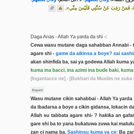
.
«ِسَاءَ، فَمَنْ رَغِبَ عَنْ سُنَّتِي فَلَيْسَ مِنِّي
Daga Anas - Allah Ya yarda da shi -:
Cewa wasu mutane daga sahabban Annabi - tsir
agare shi -
game da aikinsa a ɓoye? sai sashi
akan shinfiɗa ba, sai ya godewa Allah kuma ya
kuma ina bacci, ina azimi ina buɗe baki, kuma
[Ingantacce ne]
- [Bukhari da Muslim ne suka 
Bayani
Wasu mutane cikin sahabbai - Allah Ya yarda 
da ibadarsa a ɓoye a cikin gidansa, lokacin 
Allah su tabbata agare shi- ? haƙiƙa an gaf
gare shi ba to yana buƙatuwa zuwa kai matuƙa
zan ci nama ba.
Sashinsu kuma ya ce:
Ba zan 