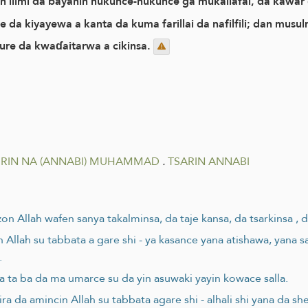
lin ilimi da bayanin hukunce-hukunce ga mukallafai, da kawar
 da kiyayewa a kanta da kuma farillai da nafilfili; dan musu
 aure da kwaɗaitarwa a cikinsa.
 IRIN NA (ANNABI) MUHAMMAD
.
TSARIN ANNABI
llah wafen sanya takalminsa, da taje kansa, da tsarkinsa , d
 Allah su tabbata a gare shi - ya kasance yana atishawa, yana s
.
 ta ba da ma umarce su da yin asuwaki yayin kowace salla.
 da amincin Allah su tabbata agare shi - alhali shi yana da she