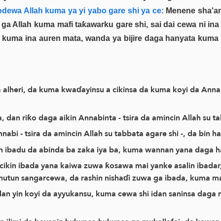
odewa Allah kuma ya yi yabo gare shi ya ce:
Menene sha'an
u ga Allah kuma mafi taƙawarku gare shi, sai dai cewa ni i
 kuma ina auren mata, wanda ya bijire daga hanyata kuma y
a alheri, da kuma kwaɗayinsu a cikinsa da kuma koyi da Annab
dan riƙo daga aikin Annabinta - tsira da amincin Allah su ta
Annabi - tsira da amincin Allah su tabbata agare shi -, da bi
n ibadu da abinda ba zaka iya ba, kuma wannan yana daga hal
cikin ibada yana kaiwa zuwa ƙosawa mai yanke asalin ibadar, 
ta hutun sangarcewa, da rashin nishaɗi zuwa ga ibada, kuma ma
 dan yin koyi da ayyukansu, kuma cewa shi idan saninsa dag