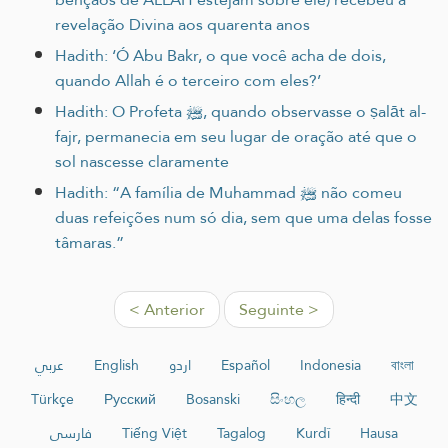
revelação Divina aos quarenta anos
Hadith: ‘Ó Abu Bakr, o que você acha de dois,
quando Allah é o terceiro com eles?’
Hadith: O Profeta ﷺ, quando observasse o ṣalāt al-
fajr, permanecia em seu lugar de oração até que o
sol nascesse claramente
Hadith: “A família de Muhammad ﷺ não comeu
duas refeições num só dia, sem que uma delas fosse
tâmaras.”
< Anterior
Seguinte >
عربي
English
اردو
Español
Indonesia
বাংলা
Türkçe
Русский
Bosanski
සිංහල
हिन्दी
中文
فارسی
Tiếng Việt
Tagalog
Kurdî
Hausa