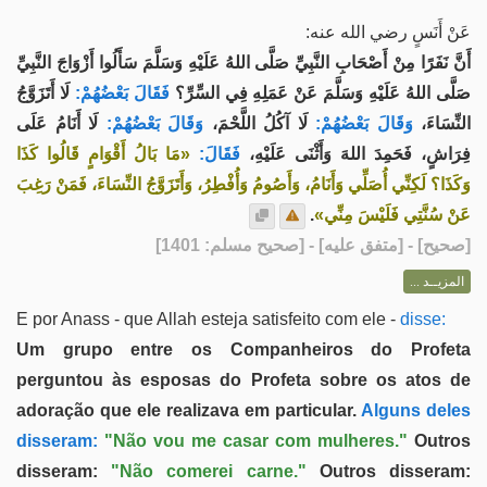
عَنْ أَنَسٍ رضي الله عنه:
أَنَّ نَفَرًا مِنْ أَصْحَابِ النَّبِيِّ صَلَّى اللهُ عَلَيْهِ وَسَلَّمَ سَأَلُوا أَزْوَاجَ النَّبِيِّ
صَلَّى اللهُ عَلَيْهِ وَسَلَّمَ عَنْ عَمَلِهِ فِي السِّرِّ؟
فَقَالَ بَعْضُهُمْ:
لَا أَتَزَوَّجُ
النِّسَاءَ،
وَقَالَ بَعْضُهُمْ:
لَا آكُلُ اللَّحْمَ،
وَقَالَ بَعْضُهُمْ:
لَا أَنَامُ عَلَى
فِرَاشٍ، فَحَمِدَ اللهَ وَأَثْنَى عَلَيْهِ،
فَقَالَ:
«مَا بَالُ أَقْوَامٍ قَالُوا كَذَا
وَكَذَا؟ لَكِنِّي أُصَلِّي وَأَنَامُ، وَأَصُومُ وَأُفْطِرُ، وَأَتَزَوَّجُ النِّسَاءَ، فَمَنْ رَغِبَ
.
عَنْ سُنَّتِي فَلَيْسَ مِنِّي»
] - [متفق عليه] - [صحيح مسلم: 1401]
صحيح
[
المزيــد ...
E por Anass - que Allah esteja satisfeito com ele -
disse:
Um grupo entre os Companheiros do Profeta
perguntou às esposas do Profeta sobre os atos de
adoração que ele realizava em particular.
Alguns deles
disseram:
"Não vou me casar com mulheres."
Outros
disseram:
"Não comerei carne."
Outros disseram: