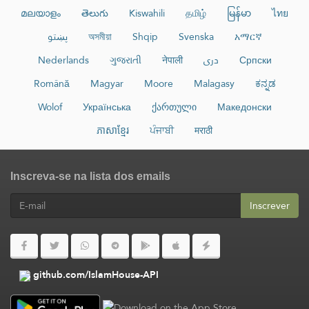
മലയാളം
తెలుగు
Kiswahili
தமிழ்
မြန်မာ
ไทย
پښتو
অসমীয়া
Shqip
Svenska
አማርኛ
Nederlands
ગુજરાતી
नेपाली
دری
Српски
Română
Magyar
Moore
Malagasy
ಕನ್ನಡ
Wolof
Українська
ქართული
Македонски
ភាសាខ្មែរ
ਪੰਜਾਬੀ
मराठी
Inscreva-se na lista dos emails
Inscrever
github.com/IslamHouse-API