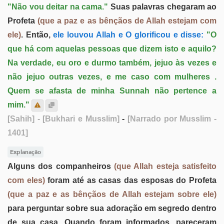
"Não vou deitar na cama."
Suas palavras chegaram ao
Profeta
(que a paz e as bênçãos de Allah estejam com
ele)
. Então,
ele louvou Allah e O glorificou e disse:
"O
que há com aquelas pessoas que dizem isto e aquilo?
Na verdade, eu oro e durmo também, jejuo às vezes e
não jejuo outras vezes, e me caso com mulheres .
Quem se afasta de minha Sunnah não pertence a
mim."
[Sahih]
- [Bukhari e Musslim]
-
[Narrado por Musslim -
1401]
Explanação
Alguns dos companheiros
(que Allah esteja satisfeito
com eles)
foram até as casas das esposas do Profeta
(que a paz e as bênçãos de Allah estejam sobre ele)
para perguntar sobre sua adoração em segredo dentro
de sua casa. Quando foram informados, pareceram