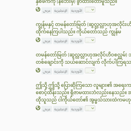
နှစ်ဖက်ကို (နံဘေးမှ) ခွာထားတော်မူသည်။
عربي
الإنجليزية
الأوردية
ကျွန်မနှင့် တမန်တော်မြတ် (ဆွလ္လလ္လာဟုအလိုင်းဟ
ထိုက်နေကြပါသည်။ ကိုယ်တော်သည် ကျွန်မ
عربي
الإنجليزية
الأوردية
တမန်တော်မြတ် (ဆွလ္လလ္လာဟုအလိုင်ဟိဝစလ္လမ်) 
တစ်ချောင်းကို သယ်ဆောင်လျက် လိုက်ပါကြရသည
عربي
الإنجليزية
الأوردية
ဤသို့ ဤသို့ ပြောဆိုကြသော လူများ၏ အရေးက
စောင့်ထိန်းသည်။ ရိုဇာမထားဘဲလည်းနေသည်။ အမျိုး
ထိုသူသည် ငါကိုယ်တော်၏ အွမ္မသ်သားထဲကမဟ
عربي
الإنجليزية
الأوردية