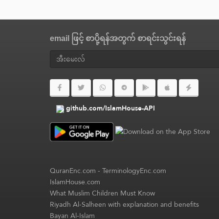
email ဖြင့် စာပို့ရန်အတွက် စာရင်းသွင်းရန်
github.com/IslamHouse-API
QuranEnc.com
-
TerminologyEnc.com
IslamHouse.com
What Muslim Children Must Know
Riyadh Al-Salheen with explanation and benefits
Bayan Al-Islam