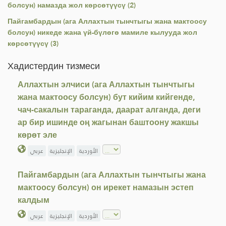
болсун) намазда жол көрсөтүүсү (2)
Пайгамбардын (ага Аллахтын тынчтыгы жана мактоосу
болсун) никеде жана үй-бүлөгө мамиле кылууда жол
көрсөтүүсү (3)
Хадистердин тизмеси
Аллахтын элчиси (ага Аллахтын тынчтыгы
жана мактоосу болсун) бут кийим кийгенде,
чач-сакалын тараганда, даарат алганда, деги
ар бир ишинде оң жагынан баштоону жакшы
көрөт эле
الأوردية
الإنجليزية
عربي
Пайгамбардын (ага Аллахтын тынчтыгы жана
мактоосу болсун) он ирекет намазын эстеп
калдым
الأوردية
الإنجليزية
عربي