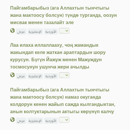
Пайгамбарыбыз (ага Аллахтын тынчтыгы
жана мактоосу болсун) түндө турганда, оозун
мисвак менен тазалайт эле
الأوردية
الإنجليزية
عربي
Лаа илаха иллаллааху, чоң жамандык
жакындап келе жаткан араптардын шору
курусун. Бүгүн Йажуж менен Мажуждун
тосмосунун ушунча жери ачылды
الأوردية
الإنجليزية
عربي
Пайгамбарыбыз (ага Аллахтын тынчтыгы
жана мактоосу болсун) намаз окуганда
колдорун кенен жайып сажда кылгандыктан,
анын колтуктарынын актыгы көрүнүп калчу
الأوردية
الإنجليزية
عربي