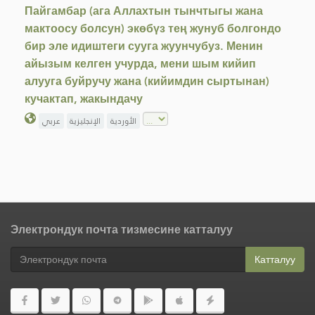
Пайгамбар (ага Аллахтын тынчтыгы жана
мактоосу болсун) экөбүз тең жунуб болгондо
бир эле идиштеги сууга жуунчубуз. Менин
айызым келген учурда, мени шым кийип
алууга буйручу жана (кийимдин сыртынан)
кучактап, жакындачу
الأوردية
الإنجليزية
عربي
Электрондук почта тизмесине катталуу
Катталуу