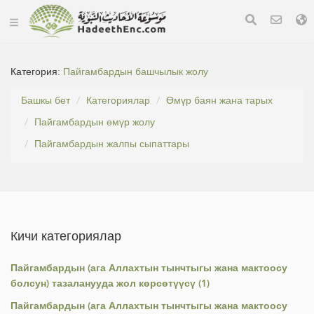
Категория:
Пайгамбардын башчылык жолу
Башкы бет
Категориялар
Өмүр баян жана тарых
Пайгамбардын өмүр жолу
Пайгамбардын жалпы сыпаттары
Кичи категориялар
Пайгамбардын (ага Аллахтын тынчтыгы жана мактоосу
болсун) тазаланууда жол көрсөтүүсү (1)
Пайгамбардын (ага Аллахтын тынчтыгы жана мактоосу