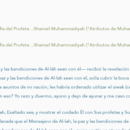
ía del Profeta.
.
Shamail Muhammadiyah (“ِAtributos de Muh
ía del Profeta.
.
Shamail Muhammadiyah (“ِAtributos de Muh
y las bendiciones de Al-láh sean con él— recibió la revelación
z y las bendiciones de Al-lah sean con él, solía cubrir la boca
os asuntos de mi nación, les habría ordenado utilizar el siwak (c
on eso? Yo rezo y duermo, ayuno y dejo de ayunar y me caso c
ah, Exaltado sea, y mostrar el cuidado Él con Sus profetas y Su
nada que el Mensajero de Al-lah, la paz y las bendiciones de A