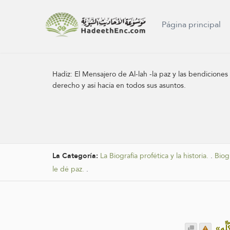
Página principal
Hadiz:
El Mensajero de Al-lah -la paz y las bendicione
derecho y así hacía en todos sus asuntos.
La Categoría:
La Biografía profética y la historia.
.
Biogr
le dé paz.
.
.
«ِّه