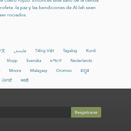
 cuero rojizo. Entonces Bilal salió de la tienda
rofeta -la paz y las bendiciones de Al-lah sean
ser rociados.
中文
فارسی
Tiếng Việt
Tagalog
Kurdî
Shqip
Svenska
አማርኛ
Nederlands
a
Moore
Malagasy
Oromoo
ಕನ್ನಡ
ਪੰਜਾਬੀ
मराठी
Resgistrarse