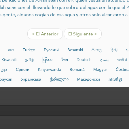
s bendiciones de Al-lah sean con él-, quien vestía un atuendo de
-lah sean con él- llevando lo que sobró del agua con la que el P
la gente, algunos cogían de esa agua y otros solo alcanzaron a 
< El Anterior
El Siguiente >
বাংলা
Türkçe
Русский
Bosanski
සිංහල
हिन्दी
Kiswahili
தமிழ்
မြန်မာ
ไทย
Deutsch
پښتو
অসমীয়া
دری
Српски
Kinyarwanda
Română
Magyar
Češtin
baycan
Українська
ქართული
Македонски
ភាសាខ្មែរ