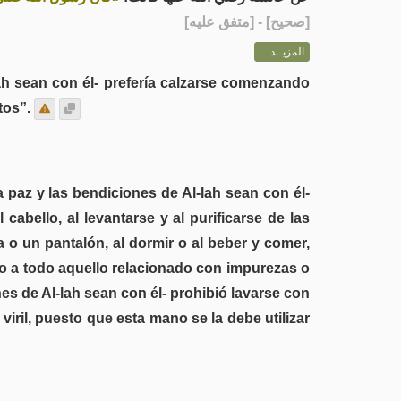
] - [متفق عليه]
صحيح
[
المزيــد ...
lah sean con él- prefería calzarse comenzando
tos”.
 paz y las bendiciones de Al-lah sean con él-
cabello, al levantarse y al purificarse de las
 o un pantalón, al dormir o al beber y comer,
nto a todo aquello relacionado con impurezas o
nes de Al-lah sean con él- prohibió lavarse con
ril, puesto que esta mano se la debe utilizar