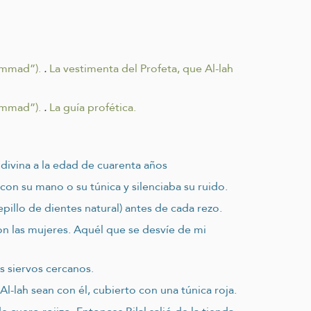
ammad”).
.
La vestimenta del Profeta, que Al-lah
ammad”).
.
La guía profética.
 divina a la edad de cuarenta años
 con su mano o su túnica y silenciaba su ruido.
epillo de dientes natural) antes de cada rezo.
on las mujeres. Aquél que se desvíe de mi
s siervos cercanos.
l-lah sean con él, cubierto con una túnica roja.