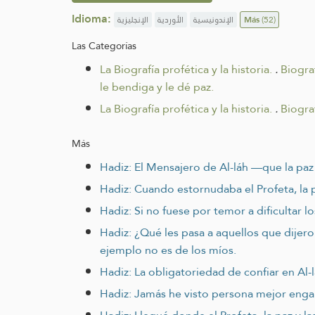
Idioma:
الإنجليزية
الأوردية
الإندونيسية
Más
(52)
Las Categorías
La Biografía profética y la historia.
.
Biograf
le bendiga y le dé paz.
La Biografía profética y la historia.
.
Biograf
Más
Hadiz: El Mensajero de Al-láh —que la paz 
Hadiz: Cuando estornudaba el Profeta, la pa
Hadiz: Si no fuese por temor a dificultar l
Hadiz: ¿Qué les pasa a aquellos que dijer
ejemplo no es de los míos.
Hadiz: La obligatoriedad de confiar en Al-l
Hadiz: Jamás he visto persona mejor engala