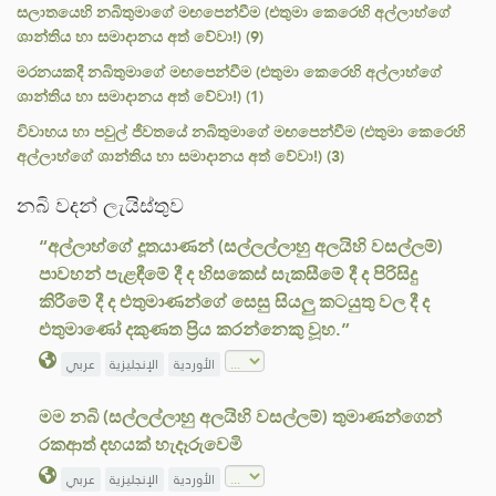
සලාතයෙහි නබිතුමාගේ මඟපෙන්වීම (එතුමා කෙරෙහි අල්ලාහ්ගේ
ශාන්තිය හා සමාදානය අත් වේවා!) (9)
මරනයකදී නබිතුමාගේ මඟපෙන්වීම (එතුමා කෙරෙහි අල්ලාහ්ගේ
ශාන්තිය හා සමාදානය අත් වේවා!) (1)
විවාහය හා පවුල් ජීවතයේ නබිතුමාගේ මඟපෙන්වීම (එතුමා කෙරෙහි
අල්ලාහ්ගේ ශාන්තිය හා සමාදානය අත් වේවා!) (3)
නබි වදන් ලැයිස්තුව
“අල්ලාහ්ගේ දූතයාණන් (සල්ලල්ලාහු අලයිහි වසල්ලම්)
පාවහන් පැළඳීමේ දී ද හිසකෙස් සැකසීමේ දී ද පිරිසිදු
කිරීමේ දී ද එතුමාණන්ගේ සෙසු සියලු කටයුතු වල දී ද
එතුමාණෝ දකුණත ප්‍රිය කරන්නෙකු වූහ.”
الأوردية
الإنجليزية
عربي
මම නබි (සල්ලල්ලාහු අලයිහි වසල්ලම්) තුමාණන්ගෙන්
රකආත් දහයක් හැදෑරුවෙමි
الأوردية
الإنجليزية
عربي