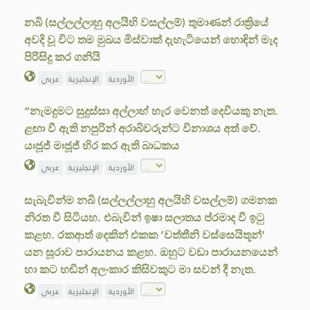
නබි (සල්ලල්ලාහු අලයිහි වසල්ලම්) තුමාණන් රාත්‍රියේ
අවදි වූ විට තම මුඛය මිස්වාක් දැහැටියෙන් හොඳින් මැද
පිරිසිදු කර ගනියි
الأوردية
الإنجليزية
عربي
“නැමදුමට සුදුස්සා අල්ලාහ් හැර වෙනත් දෙවියකු නැත.
ළඟා වී ඇති නපුරින් අරාබිවරුන්ට විනාශය අත් වේ.
යඃජූජ් මඃජූජ් හිර කර ඇති බාධකය
الأوردية
الإنجليزية
عربي
සැබැවින්ම නබි (සල්ලල්ලාහු අලයිහි වසල්ලම්) ගමනක
නිරත වී සිටියහ. එබැවින් ඉෂා සලාතය ප්රමාද වී ඉටු
කළහ. රකආත් දෙකින් එකක ‘වත්තීනි වස්සෙයිතූන්’
යන සූරාව පාරායනය කළහ. ඔහුට වඩා පාරායනයෙන්
හා කට හඬින් අලංකාර කිසිවකුට මා සවන් දී නැත.
الأوردية
الإنجليزية
عربي