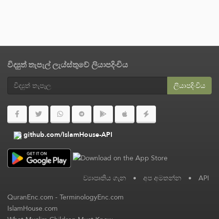
විද්‍යුත් තැපැල් ලැය්ස්තුවේ ලියාපදිංචිය
ලියාපදිංචිය
github.com/IslamHouse-API
ව්‍යාපෘතිය ගැන
•
අප අමතන්න
•
API
QuranEnc.com
-
TerminologyEnc.com
IslamHouse.com