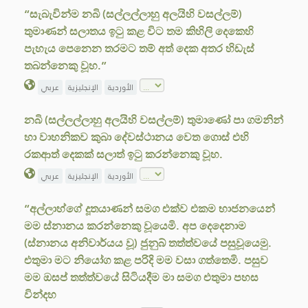
“සැබැවින්ම නබි (සල්ලල්ලාහු අලයිහි වසල්ලම්)
තුමාණන් සලාතය ඉටු කළ විට තම කිහිලි දෙකෙහි
පැහැය පෙනෙන තරමට තම් අත් දෙක අතර හිඩැස්
තබන්නෙකු වූහ.”
الأوردية
الإنجليزية
عربي
නබි (සල්ලල්ලාහු අලයිහි වසල්ලම්) තුමාණෝ පා ගමනින්
හා වාහනිකව කුබා දේවස්ථානය වෙත ගොස් එහි
රකආත් දෙකක් සලාත් ඉටු කරන්නෙකු වූහ.
الأوردية
الإنجليزية
عربي
“අල්ලාහ්ගේ දූතයාණන් සමග එක්ව එකම භාජනයෙන්
මම ස්නානය කරන්නෙකු වූයෙමි. අප දෙදෙනාම
(ස්නානය අනිවාර්යය වූ) ජුනුබ් තත්ත්වයේ පසුවූයෙමු.
එතුමා මට නියෝග කළ පරිදි මම වසා ගත්තෙමි. පසුව
මම ඔසප් තත්ත්වයේ සිටියදීම මා සමග එතුමා පහස
වින්දහ