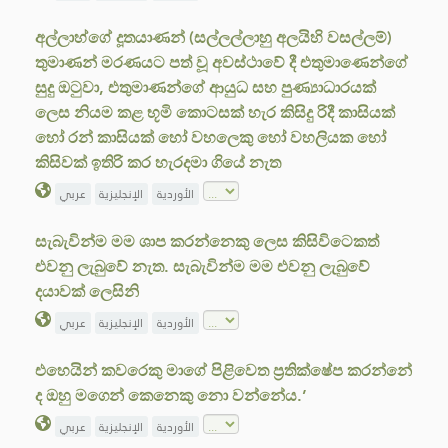
අල්ලාහ්ගේ දූතයාණන් (සල්ලල්ලාහු අලයිහි වසල්ලම්)
තුමාණන් මරණයට පත් වූ අවස්ථාවේ දී එතුමාණෙන්ගේ
සුදු ඔටුවා, එතුමාණන්ගේ ආයුධ සහ පුණ්‍යාධාරයක්
ලෙස නියම කළ භූමි කොටසක් හැර කිසිදු රිදී කාසියක්
හෝ රන් කාසියක් හෝ වහලෙකු හෝ වහලියක හෝ
කිසිවක් ඉතිරි කර හැරදමා ගියේ නැත
الأوردية
الإنجليزية
عربي
සැබැවින්ම මම ශාප කරන්නෙකු ලෙස කිසිවිටෙකත්
එවනු ලැබුවේ නැත. සැබැවින්ම මම එවනු ලැබුවේ
දයාවක් ලෙසිනි
الأوردية
الإنجليزية
عربي
එහෙයින් කවරෙකු මාගේ පිළිවෙත ප්‍රතික්ෂේප කරන්නේ
ද ඔහු මගෙන් කෙනෙකු නො වන්නේය.’
الأوردية
الإنجليزية
عربي