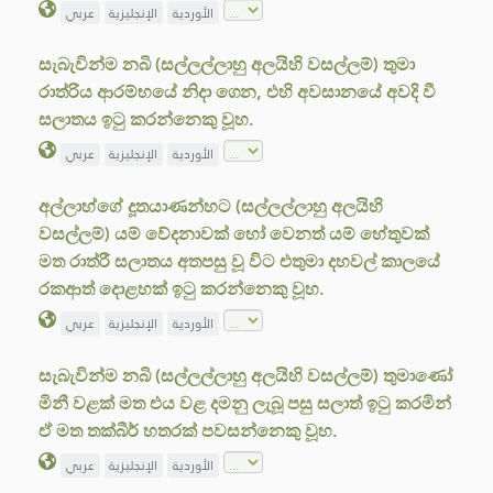
الأوردية
الإنجليزية
عربي
සැබැවින්ම නබි (සල්ලල්ලාහු අලයිහි වසල්ලම්) තුමා
රාත්රිය ආරම්භයේ නිදා ගෙන, එහි අවසානයේ අවදි වී
සලාතය ඉටු කරන්නෙකු වූහ.
الأوردية
الإنجليزية
عربي
අල්ලාහ්ගේ දූතයාණන්හට (සල්ලල්ලාහු අලයිහි
වසල්ලම්) යම් වේදනාවක් හෝ වෙනත් යම් හේතුවක්
මත රාත්රී සලාතය අතපසු වූ විට එතුමා දහවල් කාලයේ
රකආත් දොළහක් ඉටු කරන්නෙකු වූහ.
الأوردية
الإنجليزية
عربي
සැබැවින්ම නබි (සල්ලල්ලාහු අලයිහි වසල්ලම්) තුමාණෝ
මිනී වළක් මත එය වළ දමනු ලැබූ පසු සලාත් ඉටු කරමින්
ඒ මත තක්බීර් හතරක් පවසන්නෙකු වූහ.
الأوردية
الإنجليزية
عربي