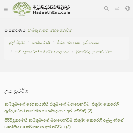
සංස්කරණය:
නබිතුමාගේ මඟපෙන්වීම
මුල් පිටුව
සංස්කරණ
ජීවන මඟ සහ ඉතිහාසය
නබි තුමාණන්ගේ චරිතාපදානය
මුහම්මදානු සාරධර්ම
උප-ප්‍රවර්ග
නබිතුමාගේ දේශනයන්හි එතුමාගේ මඟපෙන්වීම (එතුමා කෙරෙහි
අල්ලාහ්ගේ ශාන්තිය හා සමාදානය අත් වේවා!) (2)
පිරිසිදුකමෙහි නබිතුමාගේ මඟපෙන්වීම (එතුමා කෙරෙහි අල්ලාහ්ගේ
ශාන්තිය හා සමාදානය අත් වේවා!) (2)