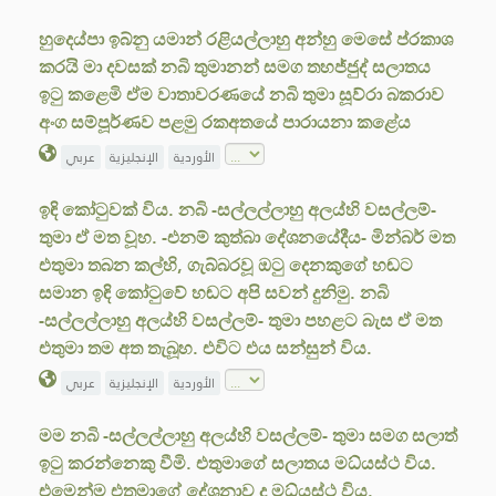
හුදෙය්පා ඉබ්නු යමාන් රළියල්ලාහු අන්හු මෙසේ ප්රකාශ
කරයි මා දවසක් නබි තුමානන් සමග තහජ්ජුද් සලාතය
ඉටු කළෙමි ඒම වාතාවරණයේ නබි තුමා සූව්රා බකරාව
අංග සම්පූර්ණව පළමු රකඅතයේ පාරායනා කළේය
الأوردية
الإنجليزية
عربي
ඉඳි කෝටුවක් විය. නබි -සල්ලල්ලාහු අලය්හි වසල්ලම්-
තුමා ඒ මත වූහ. -එනම් කුත්බා දේශනයේදීය- මින්බර් මත
එතුමා තබන කල්හි, ගැබ්බරවූ ඔටු දෙනකුගේ හඬට
සමාන ඉඳි කෝටුවේ හඬට අපි සවන් දුනිමු. නබි
-සල්ලල්ලාහු අලය්හි වසල්ලම්- තුමා පහළට බැස ඒ මත
එතුමා තම අත තැබූහ. එවිට එය සන්සුන් විය.
الأوردية
الإنجليزية
عربي
මම නබි -සල්ලල්ලාහු අලය්හි වසල්ලම්- තුමා සමග සලාත්
ඉටු කරන්නෙකු වීමි. එතුමාගේ සලාතය මධ්යස්ථ විය.
එමෙන්ම එතුමාගේ දේශනාව ද මධ්යස්ථ විය.