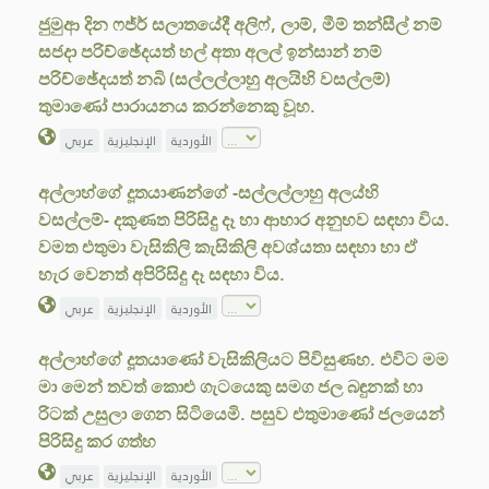
ජුමුආ දින ෆජ්ර් සලාතයේදී අලිෆ්, ලාම්, මීම් තන්සීල් නම්
සජදා පරිච්ඡේදයත් හල් අතා අලල් ඉන්සාන් නම්
පරිච්ඡේදයත් නබි (සල්ලල්ලාහු අලයිහි වසල්ලම්)
තුමාණෝ පාරායනය කරන්නෙකු වූහ.
الأوردية
الإنجليزية
عربي
අල්ලාහ්ගේ දූතයාණන්ගේ -සල්ලල්ලාහු අලය්හි
වසල්ලම්- දකුණත පිරිසිදු දෑ හා ආහාර අනුභව සඳහා විය.
වමත එතුමා වැසිකිලි කැසිකිලි අවශ්යතා සඳහා හා ඒ
හැර වෙනත් අපිරිසිදු දෑ සඳහා විය.
الأوردية
الإنجليزية
عربي
අල්ලාහ්ගේ දූතයාණෝ වැසිකිලියට පිවිසුණහ. එවිට මම
මා මෙන් තවත් කොළු ගැටයෙකු සමග ජල බඳුනක් හා
රිටක් උසුලා ගෙන සිටියෙමි. පසුව එතුමාණෝ ජලයෙන්
පිරිසිදු කර ගත්හ
الأوردية
الإنجليزية
عربي