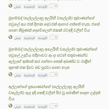
الأوردية
الإنجليزية
عربي
මුහම්මද් (සල්ලල්ලාහු අලයිහි වසල්ලම්) තුමාණන්ගේ
පවුලේ අය එක් දිනක දෙවරක් ආහාර ගත්තේ නැත, එසේ
ගෙන තිබුණත් දෙවේලෙන් එකක් රටඉඳි වලින් විය
الأوردية
الإنجليزية
عربي
මුහම්මද් (සල්ලල්ලාහු අලෙයිහි වසල්ලම්) තුමාණන්ගේ
පවුලේ උදවිය මදීනාවට ආ දා පටන් එතුමාණන්ව
අල්ලාහ් අත්පත් කර ගන්නා තෙක් අඛණ්ඩ ව රාත්‍රීන්
තුනක් එක දිගට බඩ පුරවා ගෙන නැත
الأوردية
الإنجليزية
عربي
අල්ලාහ්ගේ දූතයාණන්ගේ (සල්ලල්ලාහු අලයිහි
වසල්ලම්) ඇඳ ඉඳි කෙඳි වලින් පිර වූ සමකින් සාදන ලද්දක්
විය
الأوردية
الإنجليزية
عربي