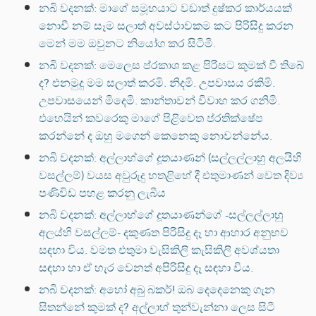
නබි වදනක්: මාගේ සමූහයාට වඩාත් දුෂ්කර කාර්යයක්
නොවී නම් සෑම සලාත් අවස්ථාවකම කට පිරිසිදු කරන
මෙන් මම ඔවුනට නියෝග කර සිටිමි.
නබි වදනක්: මෙලෙස ප්රකාශ කළ පිරිසට කුමක් වී තිබේ
ද? එනමුදු මම සලාත් කරමි. නිදමි. උපවාසය රකිමි.
උපවාසයෙන් මිදෙමි. කාන්තාවන් විවාහ කර ගනිමි.
එහෙයින් කවරෙකු මාගේ පිළිවෙත ප්රතික්ෂේප
කරන්නේ ද ඔහු මගෙන් කෙනෙකු නොවන්නේය.
නබි වදනක්: අල්ලාහ්ගේ දූතයාණන් (සල්ලල්ලාහු අලයිහි
වසල්ලම්) වයස අවුරුදු හතළිහේ දී එතුමාණන් වෙත දිව්‍ය
පණිවිඩ පහළ කරනු ලැබීය
නබි වදනක්: අල්ලාහ්ගේ දූතයාණන්ගේ -සල්ලල්ලාහු
අලය්හි වසල්ලම්- දකුණත පිරිසිදු දෑ හා ආහාර අනුභව
සඳහා විය. වමත එතුමා වැසිකිලි කැසිකිලි අවශ්යතා
සඳහා හා ඒ හැර වෙනත් අපිරිසිදු දෑ සඳහා විය.
නබි වදනක්: අහෝ අබු බකර්! ඔබ දෙදෙනෙකු ගැන
සිතන්නේ කුමක් ද? අල්ලාහ් තුන්වැන්නා ලෙස සිටී