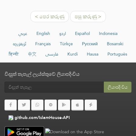
< පෙර කරුණු
පසු කරුණු >
عربي
English
اردو
Español
Indonesia
ئۇيغۇرچە
Français
Türkçe
Русский
Bosanski
हिन्दी
中文
فارسی
Kurdî
Hausa
Português
විද්‍යුත් තැපැල් ලැය්ස්තුවේ ලියාපදිංචිය
ලියාපදිංචිය
github.com/IslamHouse-API