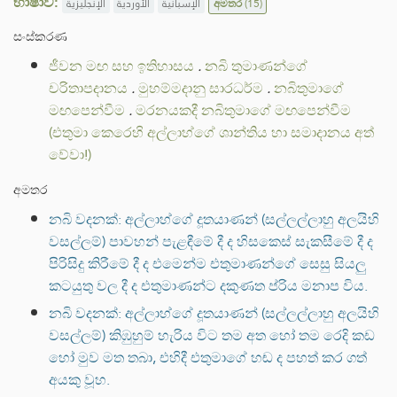
භාෂාව:
الإنجليزية
الأوردية
الإسبانية
අමතර
(15)
සංස්කරණ
ජීවන මඟ සහ ඉතිහාසය
.
නබි තුමාණන්ගේ
චරිතාපදානය
.
මුහම්මදානු සාරධර්ම
.
නබිතුමාගේ
මඟපෙන්වීම
.
මරනයකදී නබිතුමාගේ මඟපෙන්වීම
(එතුමා කෙරෙහි අල්ලාහ්ගේ ශාන්තිය හා සමාදානය අත්
වේවා!)
අමතර
නබි වදනක්: අල්ලාහ්ගේ දූතයාණන් (සල්ලල්ලාහු අලයිහි
වසල්ලම්) පාවහන් පැළඳීමේ දී ද හිසකෙස් සැකසීමේ දී ද
පිරිසිදු කිරීමේ දී ද එමෙන්ම එතුමාණන්ගේ සෙසු සියලු
කටයුතු වල දී ද එතුමාණන්ට දකුණත ප්රිය මනාප විය.
නබි වදනක්: අල්ලාහ්ගේ දූතයාණන් (සල්ලල්ලාහු අලයිහි
වසල්ලම්) කිඹුහුම් හැරිය විට තම අත හෝ තම රෙදි කඩ
හෝ මුව මත තබා, එහිදී එතුමාගේ හඬ ද පහත් කර ගත්
අයකු වූහ.