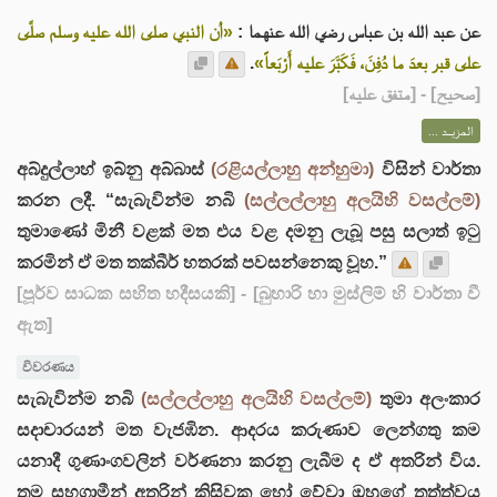
عن عبد الله بن عباس رضي الله عنهما :
«أن النبي صلى الله عليه وسلم صلَّى
.
على قبر بعدَ ما دُفِنَ، فَكَبَّرَ عليه أَرْبَعاً»
] - [متفق عليه]
صحيح
[
المزيــد ...
අබ්දුල්ලාහ් ඉබ්නු අබ්බාස්
(රළියල්ලාහු අන්හුමා)
විසින් වාර්තා
කරන ලදී. “සැබැවින්ම නබි
(සල්ලල්ලාහු අලයිහි වසල්ලම්)
තුමාණෝ මිනී වළක් මත එය වළ දමනු ලැබූ පසු සලාත් ඉටු
කරමින් ඒ මත තක්බීර් හතරක් පවසන්නෙකු වූහ.”
[පූර්ව සාධක සහිත හදීසයකි]
- [බුහාරි හා මුස්ලිම් හි වාර්තා වී
ඇත]
විවරණය
සැබැවින්ම නබි
(සල්ලල්ලාහු අලයිහි වසල්ලම්)
තුමා අලංකාර
සදාචාරයන් මත වැජඹින. ආදරය කරුණාව ලෙන්ගතු කම
යනාදී ගුණාංගවලින් වර්ණනා කරනු ලැබීම ද ඒ අතරින් විය.
තම සහගාමීන් අතරින් කිසිවකු හෝ වේවා ඔහුගේ තත්ත්වය