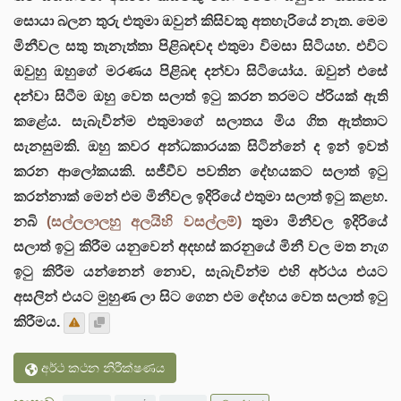
සොයා බලන තුරු එතුමා ඔවුන් කිසිවකු අතහැරියේ නැත. මෙම
මිනීවල සතු තැනැත්තා පිළිබඳවද එතුමා විමසා සිටියහ. එවිට
ඔවුහු ඔහුගේ මරණය පිළිබඳ දන්වා සිටියෝය. ඔවුන් එසේ
දන්වා සිටීම ඔහු වෙත සලාත් ඉටු කරන තරමට ප්රියක් ඇති
කළේය. සැබැවින්ම එතුමාගේ සලාතය මිය ගිත ඇත්තාට
සැනසුමකි. ඔහු කවර අන්ධකාරයක සිටින්නේ ද ඉන් ඉවත්
කරන ආලෝකයකි. සජීවීව පවතින දේහයකට සලාත් ඉටු
කරන්නාක් මෙන් එම මිනීවල ඉදිරියේ එතුමා සලාත් ඉටු කළහ.
නබි
(සල්ලලාලහු අලයිහි වසල්ලම්)
තුමා මිනීවල ඉදිරියේ
සලාත් ඉටු කිරීම යනුවෙන් අදහස් කරනුයේ මිනී වල මත නැග
ඉටු කිරීම යන්නෙන් නොව, සැබැවින්ම එහි අර්ථය එයට
අසලින් එයට මුහුණ ලා සිට ගෙන එම දේහය වෙත සලාත් ඉටු
කිරීමය.
අර්ථ කථන නිරීක්ෂණය