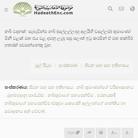
නබි වදනක්:
සැබැවින්ම නබි (සල්ලල්ලාහු අලයිහි වසල්ලම්) තුමාණෝ
මිනී වළක් මත එය වළ දමනු ලැබූ පසු සලාත් ඉටු කරමින් ඒ මත තක්බීර්
හතරක් පවසන්නෙකු වූහ.
මුල් පිටුව
සංස්කරණ
ජීවන මඟ සහ ඉතිහාසය
සංස්කරණය:
ජීවන මඟ සහ ඉතිහාසය
.
නබි තුමාණන්ගේ චරිතාපදානය
.
මුහම්මදානු සාරධර්ම
.
නබිතුමාගේ මඟපෙන්වීම
.
මරනයකදී
නබිතුමාගේ මඟපෙන්වීම (එතුමා කෙරෙහි අල්ලාහ්ගේ ශාන්තිය හා
සමාදානය අත් වේවා!)
.
PDF
+
-