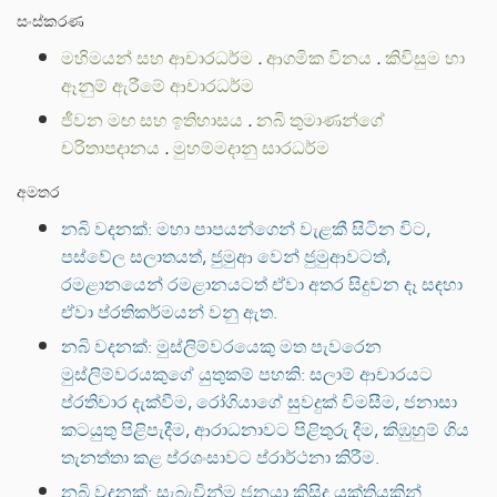
සංස්කරණ
මහිමයන් සහ ආචාරධර්ම
.
ආගමික විනය
.
කිවිසුම හා
ඈනුම් ඇරීමේ ආචාරධර්ම
ජීවන මඟ සහ ඉතිහාසය
.
නබි තුමාණන්ගේ
චරිතාපදානය
.
මුහම්මදානු සාරධර්ම
අමතර
නබි වදනක්: මහා පාපයන්ගෙන් වැළකී සිටින විට,
පස්වේල සලාතයත්, ජුමුආ වෙන් ජුමුආවටත්,
රමළානයෙන් රමළානයටත් ඒවා අතර සිදුවන දෑ සඳහා
ඒවා ප්රතිකර්මයන් වනු ඇත.
නබි වදනක්: මුස්ලිම්වරයෙකු මත පැවරෙන
මුස්ලිම්වරයකුගේ යුතුකම් පහකි: සලාම් ආචාරයට
ප්රතිචාර දැක්වීම, රෝගියාගේ සුවදුක් විමසීම, ජනාසා
කටයුතු පිළිපැදීම, ආරාධනාවට පිළිතුරු දීම, කිඹුහුම් ගිය
තැනත්තා කළ ප්රශංසාවට ප්රාර්ථනා කිරීම.
නබි වදනක්: සැබැවින්ම ජනයා කිසිදු යුක්තියකින්