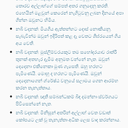
තොරව අල්ලාහ්ගේ සම්පත් අතර ගනුදෙනු කරති.
එහෙයින් මළවුන් කෙරෙන් නැගිටුවනු ලබන දිනයේ අපා
ගින්න ඔවුනට හිමිය.
නබි වදනක්: මියගිය ඇත්තන්හට දොස් නොකියනු.
සැබැවින්ම ඔවුන් ඉදිරිපත් කළ දෑ වෙතට ශීඝ්රයෙන් ගිය
අය වෙති.
නබි වදනක්: මුස්ලිම්වරයකුට තම සහෝදරයාව රාත්රී
තුනක් අතහැර දැමීම අනුමත වන්නේ නැත. ඔවුන්
දෙදෙනා එකිනෙකා මුණ ගැසෙති. ඔහු හරහට
පැමිණෙයි. මොහු ද හරහට පැමිණෙයි. ඔවුන්
දෙදෙනාගෙන් ශ්රේෂ්ඨ වනුයේ සලාමය ගෙන ආරම්භ
කරන තැනැත්තාය.
නබි වදනක්: ඥාතී සම්බන්ධකම් බිඳ දමන්නා ස්වර්ගයට
පිවිසෙන්නේ නැත.
නබි වදනක්: මිනිසුන් අතරින් අල්ලාහ් වෙත වඩාත්
කෝපයට ලක් වු තැනැත්තා අධික ලෙස වාද කරන්නාය.