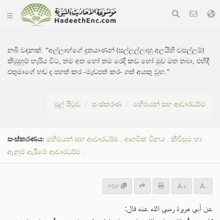
නබි වදනක්:
“අල්ලාහ්ගේ දූතයාණන් (සල්ලල්ලාහු අලයිහි වසල්ලම්)
කිඹුහුම් හැරිය විට, තම අත හෝ තම රෙදි කඩ හෝ මුව මත තබා, එහිදී
එතුමාගේ හඬ ද පහත් කර -මැඩපත් කර- ගත් අයකු වූහ.”
මුල් පිටුව
සංස්කරණ
මහිමයන් සහ ආචාරධර්ම
සංස්කරණය:
මහිමයන් සහ ආචාරධර්ම
.
ආගමික විනය
.
කිවිසුම හා
ඈනුම් ඇරීමේ ආචාරධර්ම
.
PDF
+
-
عن أبي هريرة رضي الله عنه قال: