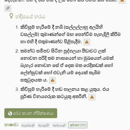
හදීසයේ හරය
කිවිසුම් හැරීමේ දී නබි (සල්ලල්ලාහු අලයිහි
වසල්ලම්) තුමාණන්ගේ මඟ පෙන්වීම පැහැදිලි කිරීම
හා එහි දී එතුමාණන්ව පිළිපැදීම.
තමන්ට සමීපව සිටින පුද්ගලයා පීඩාවට ලක්
නොවන පරිදි තම නාසයෙන් හා මුඛයෙන් යමක්
බැහැර නොවන සේ ඒ දෙක මත රෙදිකඩක් හෝ
ලේන්සුවක් හෝ එවැනි යම් දෙයක් තැබීම
සතුටුදායක ය.
කිවිසුම් හැරීමේ දී හඬ පාලනය කළ යුතුය. එය
පූර්ණ විනයගරුක කටයුතු අතරිනි.
අර්ථ කථන නිරීක්ෂණය
භාෂාව:
الإنجليزية
الأوردية
الإسبانية
අමතර
(55)