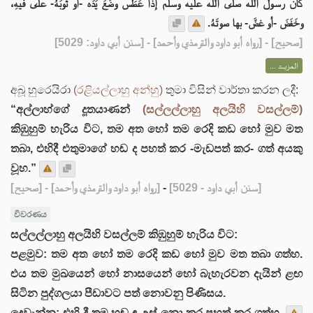
كان رسولُ الله صلى الله عليه وسلم إذا عَطَس وضَعَ يَدَه -أو ثوبَهُ- على فيهِ،
وخَفَضَ -أو غضَّ- بها صوتَهُ.
] - [رواه أبو داود والترمذي وأحمد] - [سنن أبي داود: 5029]
صحيح
[
المزيــد ...
අබූ හුරෙයිරා
(රළියල්ලාහු අන්හු)
තුමා විසින් වාර්තා කරන ලදී:
“අල්ලාහ්ගේ දූතයාණන්
(සල්ලල්ලාහු අලයිහි වසල්ලම්)
කිඹුහුම් හැරිය විට, තම අත හෝ තම රෙදි කඩ හෝ මුව මත
තබා, එහිදී එතුමාගේ හඬ ද පහත් කර -මැඩපත් කර- ගත් අයකු
වූහ.”
[صحيح]
- [رواه أبو داود والترمذي وأحمد]
-
[سنن أبي داود - 5029]
විවරණය
සල්ලල්ලාහු අලයිහි වසල්ලම් කිඹුහුම් හැරිය විට:
පළමුව: තම අත හෝ තම රෙදි කඩ හෝ මුව මත තබා ගත්හ.
එය තම මුඛයෙන් හෝ නාසයෙන් හෝ බැහැරවන දැයින් ළඟ
සිටින පුද්ගලයා පීඩාවට පත් නොවනු පිණිසය.
දෙවැන්න: එහි දී තම හඬ ඳ උස් නො කර පහත් කර ගත්හ.