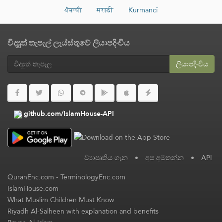
ਪੰਜਾਬੀ
मराठी
Kurmancî
විද්‍යුත් තැපැල් ලැය්ස්තුවේ ලියාපදිංචිය
ලියාපදිංචිය
github.com/IslamHouse-API
ව්‍යාපෘතිය ගැන
•
අප අමතන්න
•
API
QuranEnc.com
-
TerminologyEnc.com
IslamHouse.com
What Muslim Children Must Know
Riyadh Al-Salheen with explanation and benefits