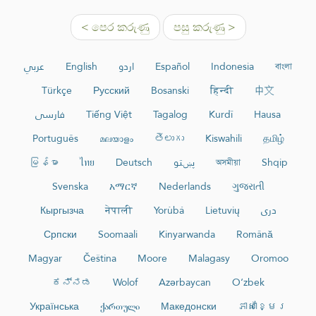
< පෙර කරුණු
පසු කරුණු >
عربي
English
اردو
Español
Indonesia
বাংলা
Türkçe
Русский
Bosanski
हिन्दी
中文
فارسی
Tiếng Việt
Tagalog
Kurdî
Hausa
Português
മലയാളം
తెలుగు
Kiswahili
தமிழ்
မြန်မာ
ไทย
Deutsch
پښتو
অসমীয়া
Shqip
Svenska
አማርኛ
Nederlands
ગુજરાતી
Кыргызча
नेपाली
Yorùbá
Lietuvių
دری
Српски
Soomaali
Kinyarwanda
Română
Magyar
Čeština
Moore
Malagasy
Oromoo
ಕನ್ನಡ
Wolof
Azərbaycan
O‘zbek
Українська
ქართული
Македонски
ភាសាខ្មែរ