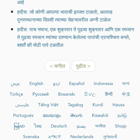
आहे
हदीस: जो कोणी आपल्या भावाची इज्जत टाळतो, अल्लाह
पुनरुत्थानाच्या दिवशी त्याच्या चेहऱ्यावरील अग्नी टाळेल
हदीस: पाच नमाज, एक शुक्रवार ते पुढचा शुक्रवार आणि एक रमजान
ते पुढचा रमजान त्यांच्या दरम्यान केलेल्या पापांची प्रायश्चित्त बनते,
बशर्ते की मोठी पापे टळतील
< मागील
पुढील >
عربي
English
اردو
Español
Indonesia
বাংলা
Türkçe
Русский
Bosanski
සිංහල
हिन्दी
中文
فارسی
Tiếng Việt
Tagalog
Kurdî
Hausa
Português
മലയാളം
తెలుగు
Kiswahili
தமிழ்
မြန်မာ
ไทย
Deutsch
پښتو
অসমীয়া
Shqip
Svenska
አማርኛ
Nederlands
ગુજરાતી