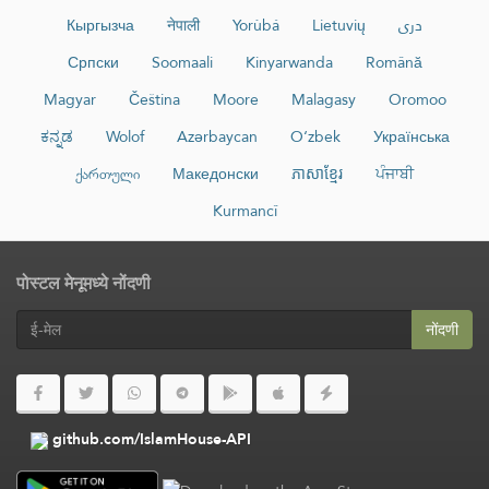
Кыргызча
नेपाली
Yorùbá
Lietuvių
دری
Српски
Soomaali
Kinyarwanda
Română
Magyar
Čeština
Moore
Malagasy
Oromoo
ಕನ್ನಡ
Wolof
Azərbaycan
O‘zbek
Українська
ქართული
Македонски
ភាសាខ្មែរ
ਪੰਜਾਬੀ
Kurmancî
पोस्टल मेनूमध्ये नोंदणी
नोंदणी
github.com/IslamHouse-API