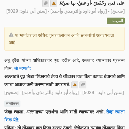
على فيهِ، وخَفَضَ -أو غضَّ- بها صوتَهُ.
] - [رواه أبو داود والترمذي وأحمد] - [سنن أبي داود: 5029]
صحيح
[
المزيــد ...
या भाषांतराला अधिक पुनरावलोकन आणि छाननीची आवश्यकता
आहे.
अबू हुरैरा यांच्या अधिकारावर एक हदीस आहे, अल्लाह त्याच्यावर प्रसन्न
होऊ,
जो म्हणतो:
अल्लाहचे दूत जेव्हा शिंकायचे तेव्हा ते तोंडावर हात किंवा कापड ठेवायचे आणि
त्याचा आवाज कमी करण्यासाठी वापरायचे.
[صحيح]
- [رواه أبو داود والترمذي وأحمد]
-
[سنن أبي داود - 5029]
स्पष्टीकरण
जेव्हा त्याला, अल्लाहच्या प्रार्थना आणि शांती त्याच्यावर असो,
तेव्हा त्याला
शिंक येते:
पहिला: तो तोंडावर हात किंवा वस्त्र ठेवतो. जेणेकरुन त्याच्या तोंडातून किंवा