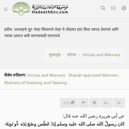
हदीस:
अल्लाहचे दूत जेव्हा शिंकायचे तेव्हा ते तोंडावर हात किंवा कापड ठेवायचे आणि
त्याचा आवाज कमी करण्यासाठी वापरायचे
मुख्यपृष्ठ
श्रेण्या
Virtues and Manners
विशेष वर्गीकरण:
Virtues and Manners
.
Shariah-approved Manners
.
Manners of Sneezing and Yawning
.
PDF
+
-
عن أبي هريرة رضي الله عنه قال:
كان رسولُ الله صلى الله عليه وسلم إذا عَطَس وضَعَ يَدَه -أو ثوبَهُ-