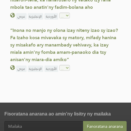
mbola tao anatin'ny fadim-bolana aho
الأوردية
الإنجليزية
عربي
“Inona no manjo ny olona izay niteny izao sy izao?
Fa Izaho kosa mivavaka sy matory, mifady hanina
sy misakafo ary manambady vehivavy, ka izay
miala amin’ny fomba amam-panaoko dia tsy
anisan'ny miara-dia amiko”
الأوردية
الإنجليزية
عربي
Fisoratana anarana ao amin'ny lisitry ny mailaka
Fanoratana anarana