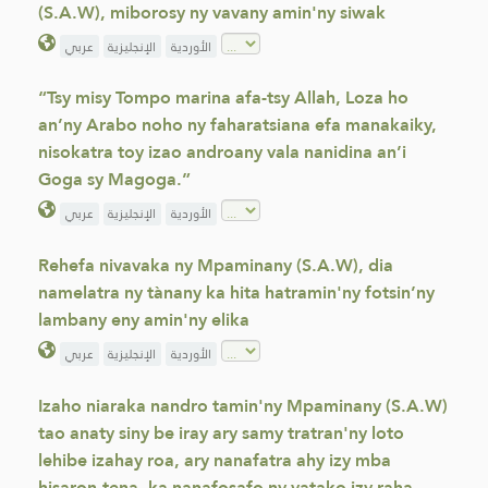
(S.A.W), miborosy ny vavany amin'ny siwak
الأوردية
الإنجليزية
عربي
“Tsy misy Tompo marina afa-tsy Allah, Loza ho
an’ny Arabo noho ny faharatsiana efa manakaiky,
nisokatra toy izao androany vala nanidina an’i
Goga sy Magoga.”
الأوردية
الإنجليزية
عربي
Rehefa nivavaka ny Mpaminany (S.A.W), dia
namelatra ny tànany ka hita hatramin'ny fotsin’ny
lambany eny amin'ny elika
الأوردية
الإنجليزية
عربي
Izaho niaraka nandro tamin'ny Mpaminany (S.A.W)
tao anaty siny be iray ary samy tratran'ny loto
lehibe izahay roa, ary nanafatra ahy izy mba
hisaron-tena, ka nanafosafo ny vatako izy raha