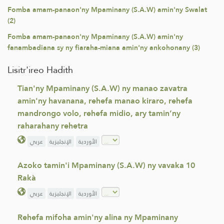
Fomba amam-panaon'ny Mpaminany (S.A.W) amin'ny Swalat
(2)
Fomba amam-panaon'ny Mpaminany (S.A.W) amin'ny
fanambadiana sy ny fiaraha-miana amin'ny ankohonany (3)
Lisitr'ireo Hadith
Tian'ny Mpaminany (S.A.W) ny manao zavatra
amin'ny havanana, rehefa manao kiraro, rehefa
mandrongo volo, rehefa midio, ary tamin’ny
raharahany rehetra
الأوردية
الإنجليزية
عربي
Azoko tamin'i Mpaminany (S.A.W) ny vavaka 10
Rakà
الأوردية
الإنجليزية
عربي
Rehefa mifoha amin'ny alina ny Mpaminany