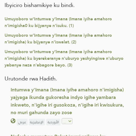
Ibyiciro bishamikiye ku bindi.
Umuyoboro w'Intumwa y'Imana (Imana iyihe amahoro
n'imigisha0 ku bijyanye n'isuku. (1)
Umuyoboro w'Intumwa y'Imana (Imana iyihe amahoro
n'imigisha) ku bijyanye n'iswalat. (2)
Umuyoboro w'Intumwa y'Imana (Imana iyihe amahoro
n'imigisha) ku byerekeranye n'uburyo yashyingiwe n'uburyo
yabanye neza n'abagore bayo. (3)
Urutonde rwa Hadith.
Intumwa y'Imana (Imana iyihe amahoro n'imigisha)
yajyaga ikunda gukoresha indyo igihe yambara
inkweto, n'igihe iri gusokoza, n'igihe iri kwisukura,
no muri gahunda zayo zose
الأوردية
الإنجليزية
عربي