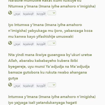
Nafashe mumutwe Rakat icumi nzikuye ku
Ntumwa y'Imana (Imana iyihe amahoro n'imigisha)
الأوردية
الإنجليزية
عربي
Iyo Intumwa y'Imana (Imana iyihe amahoro
n'imigisha) yabyukaga mu ijoro, yabanzaga koza
mu kanwa kayo yifashishije umuswaki
الأوردية
الإنجليزية
عربي
Nta yindi mana ikwiye gusengwa by'ukuri uretse
Allah, abarabu kababayeho kubera ibibi
byegereje, uyu munsi Ya'adjudja na Ma'adjudja
bamaze gutobora ku rukuta rwabo ahangana
gutya
الأوردية
الإنجليزية
عربي
Intumwa y'Imana (Imana iyihe amahoro n'imigisha)
iyo yajyaga isali yatandukanyaga hagati