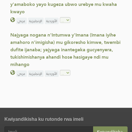
y'amaboko yayo kugeza ubwo urebye mu kwaha
kwayo
الأوردية
الإنجليزية
عربي
Najyaga nogana n'Intumwa y'Imana (Imana iyihe
amahoro n'imigisha) mu gikoresho kimwe, twembi
dufite ijanaba; yajyaga inantegeka gucyenyera,
tukishimishanya ahandi hose hasigaye ndi mu
mihango
الأوردية
الإنجليزية
عربي
Kwiyandikisha ku rutonde rwa imeli
Kwiyandikisha.