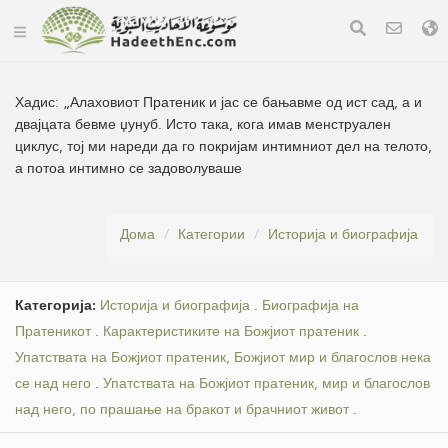
Хадис:
„Алаховиот Пратеник и јас се бањавме од ист сад, а и
двајцата бевме џунуб. Исто така, кога имав менструален
циклус, тој ми нареди да го покријам интимниот дел на телото,
а потоа интимно се задоволуваше
Дома
Категории
Историја и биографија
Категорија:
Историја и биографија
.
Биографија на
Пратеникот
.
Карактеристиките на Божјиот пратеник
.
Упатствата на Божјиот пратеник, Божјиот мир и благослов нека
се над него
.
Упатствата на Божјиот пратеник, мир и благослов
над него, по прашање на бракот и брачниот живот
.