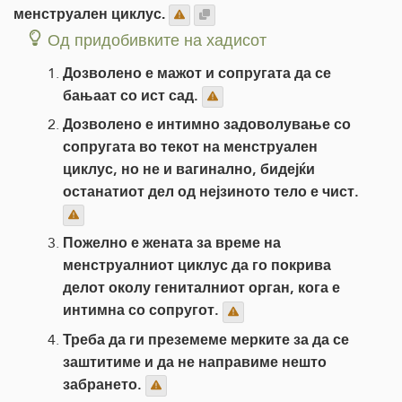
менструален циклус.
Од придобивките на хадисот
Дозволено е мажот и сопругата да се
бањаат со ист сад.
Дозволено е интимно задоволување со
сопругата во текот на менструален
циклус, но не и вагинално, бидејќи
останатиот дел од нејзиното тело е чист.
Пожелно е жената за време на
менструалниот циклус да го покрива
делот околу гениталниот орган, кога е
интимна со сопругот.
Треба да ги преземеме мерките за да се
заштитиме и да не направиме нешто
забрането.