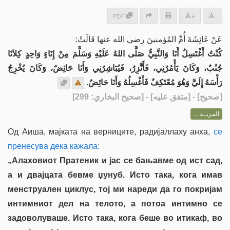
PDF
+
-
عَنْ عَائِشَةَ أُمِّ المُؤمنينَ رضي الله عنها قَالَتْ:
كُنْتُ أَغْتَسِلُ أَنَا وَالنَّبِيُّ صَلَّى اللهُ عَلَيْهِ وَسَلَّمَ مِنْ إِنَاءٍ وَاحِدٍ كِلاَنَا
جُنُبٌ، وَكَانَ يَأْمُرُنِي، فَأَتَّزِرُ، فَيُبَاشِرُنِي وَأَنَا حَائِضٌ، وَكَانَ يُخْرِجُ
رَأْسَهُ إِلَيَّ وَهُوَ مُعْتَكِفٌ فَأَغْسِلُهُ وَأَنَا حَائِضٌ.
] - [متفق عليه] - [صحيح البخاري: 299]
صحيح
[
المزيــد ...
Од Аиша, мајката на верниците, радијаллаху анха,
се
пренесува дека кажала:
„Алаховиот Пратеник и јас се бањавме од ист сад,
а и двајцата бевме џунуб. Исто така, кога имав
менструален циклус, тој ми нареди да го покријам
интимниот дел на телото, а потоа интимно се
задоволуваше. Исто така, кога беше во итикаф, во