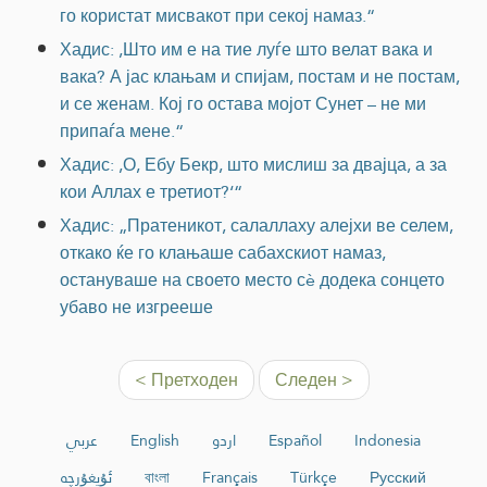
го користат мисвакот при секој намаз.“
Хадис: ,Што им е на тие луѓе што велат вака и
вака? А јас клањам и спијам, постам и не постам,
и се женам. Кој го остава мојот Сунет – не ми
припаѓа мене.“
Хадис: ,О, Ебу Бекр, што мислиш за двајца, а за
кои Аллах е третиот?‘“
Хадис: „Пратеникот, салаллаху алејхи ве селем,
откако ќе го клањаше сабахскиот намаз,
остануваше на своето место сè додека сонцето
убаво не изгрееше
< Претходен
Следен >
عربي
English
اردو
Español
Indonesia
ئۇيغۇرچە
বাংলা
Français
Türkçe
Русский