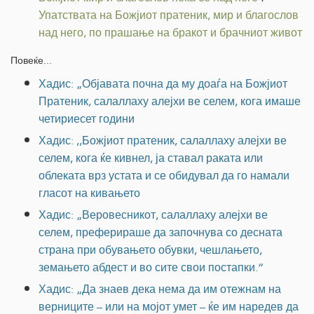
Упатствата на Божјиот пратеник, мир и благослов
над него, по прашање на бракот и брачниот живот
Повеќе...
Хадис: „Објавата почна да му доаѓа на Божјиот
Пратеник, салаллаху алејхи ве селем, кога имаше
четириесет години
Хадис: ,,Божјиот пратеник, салаллаху алејхи ве
селем, кога ќе кивнел, ја ставал раката или
облеката врз устата и се обидувал да го намали
гласот на кивањето
Хадис: „Веровесникот, салаллаху алејхи ве
селем, преферираше да започнува со десната
страна при обувањето обувки, чешлањето,
земањето абдест и во сите свои постапки.“
Хадис: „Да знаев дека нема да им отежнам на
верниците – или на мојот умет – ќе им наредев да