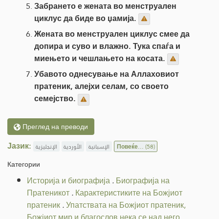
Забрането е жената во менструален
циклус да биде во џамија.
Жената во менструален циклус смее да
допира и суво и влажно. Тука спаѓа и
миењето и чешлањето на косата.
Убавото однесување на Аллаховиот
пратеник, алејхи селам, со своето
семејство.
Преглед на преводи
Јазик:
الإنجليزية
الأوردية
الإسبانية
Повеќе...
(58)
Категории
Историја и биографија
.
Биографија на
Пратеникот
.
Карактеристиките на Божјиот
пратеник
.
Упатствата на Божјиот пратеник,
Божјиот мир и благослов нека се над него
.