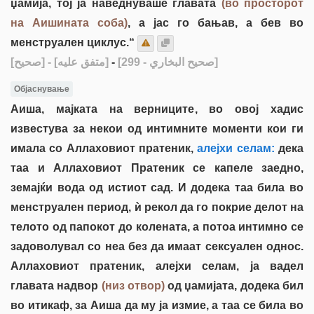
џамија, тој ја наведнуваше главата
(во просторот
на Аишината соба)
, а јас го бањав, а бев во
менструален циклус.“
[صحيح]
- [متفق عليه]
-
[صحيح البخاري - 299]
Објаснување
Аиша, мајката на верниците, во овој хадис
известува за некои од интимните моменти кои ги
имала со Аллаховиот пратеник,
алејхи селам:
дека
таа и Аллаховиот Пратеник се капеле заедно,
земајќи вода од истиот сад. И додека таа била во
менструален период, ѝ рекол да го покрие делот на
телото од папокот до колената, а потоа интимно се
задоволувал со неа без да имаат сексуален однос.
Аллаховиот пратеник, алејхи селам, ја вадел
главата надвор
(низ отвор)
од џамијата, додека бил
во итикаф, за Аиша да му ја измие, а таа се била во