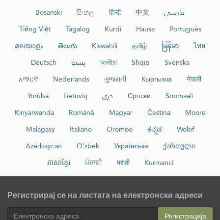
Bosanski
සිංහල
हिन्दी
中文
فارسی
Tiếng Việt
Tagalog
Kurdî
Hausa
Português
മലയാളം
తెలుగు
Kiswahili
தமிழ்
မြန်မာ
ไทย
Deutsch
پښتو
অসমীয়া
Shqip
Svenska
አማርኛ
Nederlands
ગુજરાતી
Кыргызча
नेपाली
Yorùbá
Lietuvių
دری
Српски
Soomaali
Kinyarwanda
Română
Magyar
Čeština
Moore
Malagasy
Italiano
Oromoo
ಕನ್ನಡ
Wolof
Azərbaycan
O‘zbek
Українська
ქართული
ភាសាខ្មែរ
ਪੰਜਾਬੀ
मराठी
Kurmancî
Регистрирај се на листата на електронски адреси
Регистрација