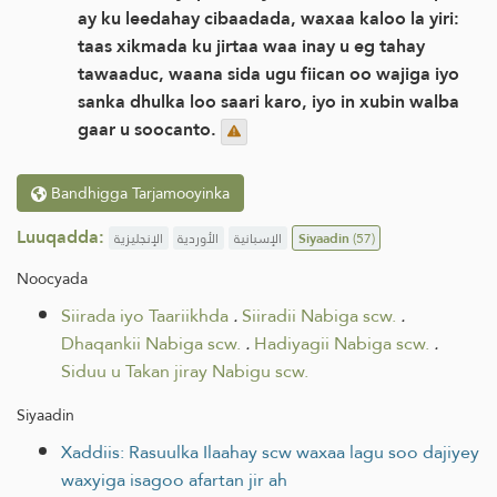
ay ku leedahay cibaadada, waxaa kaloo la yiri:
taas xikmada ku jirtaa waa inay u eg tahay
tawaaduc, waana sida ugu fiican oo wajiga iyo
sanka dhulka loo saari karo, iyo in xubin walba
gaar u soocanto.
Bandhigga Tarjamooyinka
Luuqadda:
الإنجليزية
الأوردية
الإسبانية
Siyaadin
(57)
Noocyada
Siirada iyo Taariikhda
.
Siiradii Nabiga scw.
.
Dhaqankii Nabiga scw.
.
Hadiyagii Nabiga scw.
.
Siduu u Takan jiray Nabigu scw.
Siyaadin
Xaddiis: Rasuulka Ilaahay scw waxaa lagu soo dajiyey
waxyiga isagoo afartan jir ah