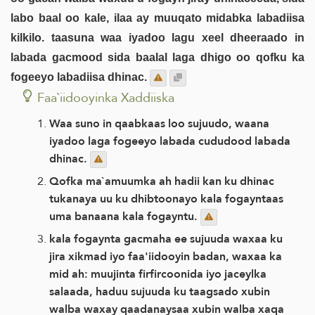
labo baal oo kale, ilaa ay muuqato midabka labadiisa
kilkilo. taasuna waa iyadoo lagu xeel dheeraado in
labada gacmood sida baalal laga dhigo oo qofku ka
fogeeyo labadiisa dhinac.
Faa`iidooyinka Xaddiiska
Waa suno in qaabkaas loo sujuudo, waana
iyadoo laga fogeeyo labada cududood labada
dhinac.
Qofka ma`amuumka ah hadii kan ku dhinac
tukanaya uu ku dhibtoonayo kala fogayntaas
uma banaana kala fogayntu.
kala fogaynta gacmaha ee sujuuda waxaa ku
jira xikmad iyo faa'iidooyin badan, waxaa ka
mid ah: muujinta firfircoonida iyo jaceylka
salaada, haduu sujuuda ku taagsado xubin
walba waxay qaadanaysaa xubin walba xaqa