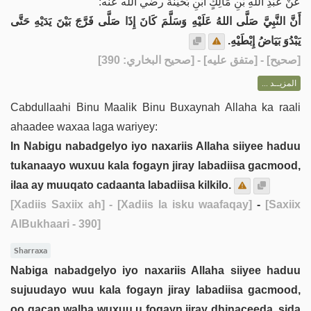
عَنْ عَبْدِ اللَّهِ بْنِ مَالِكٍ ابْنِ بُحَيْنَةَ رضي الله عنه:
أَنَّ النَّبِيَّ صَلَّى اللهُ عَلَيْهِ وَسَلَّمَ كَانَ إِذَا صَلَّى فَرَّجَ بَيْنَ يَدَيْهِ حَتَّى
يَبْدُوَ بَيَاضُ إِبْطَيْهِ.
] - [متفق عليه] - [صحيح البخاري: 390]
صحيح
[
المزيــد ...
Cabdullaahi Binu Maalik Binu Buxaynah Allaha ka raali
ahaadee waxaa laga wariyey:
In Nabigu nabadgelyo iyo naxariis Allaha siiyee haduu
tukanaayo wuxuu kala fogayn jiray labadiisa gacmood,
ilaa ay muuqato cadaanta labadiisa kilkilo.
[Xadiis Saxiix ah]
- [Xadiis la isku waafaqay]
-
[Saxiix
AlBukhaari - 390]
Sharraxa
Nabiga nabadgelyo iyo naxariis Allaha siiyee haduu
sujuudayo wuu kala fogayn jiray labadiisa gacmood,
oo gacan walba wuxuu u fogayn jiray dhinaceeda, sida