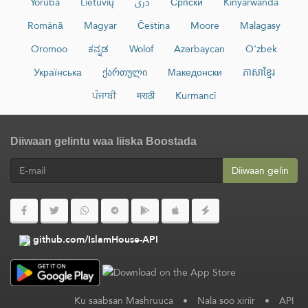
Yorùbá
Lietuvių
دری
Српски
Kinyarwanda
Română
Magyar
Čeština
Moore
Malagasy
Oromoo
ಕನ್ನಡ
Wolof
Azərbaycan
O‘zbek
Українська
ქართული
Македонски
ភាសាខ្មែរ
ਪੰਜਾਬੀ
मराठी
Kurmancî
Diiwaan gelintu waa liiska Boostada
Diiwaan gelin
github.com/IslamHouse-API
Ku saabsan Mashruuca
•
Nala soo xiriir
•
API