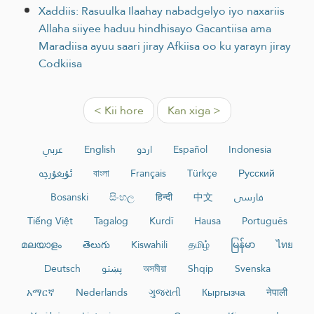
Xaddiis: Rasuulka Ilaahay nabadgelyo iyo naxariis
Allaha siiyee haduu hindhisayo Gacantiisa ama
Maradiisa ayuu saari jiray Afkiisa oo ku yarayn jiray
Codkiisa
< Kii hore
Kan xiga >
عربي
English
اردو
Español
Indonesia
ئۇيغۇرچە
বাংলা
Français
Türkçe
Русский
Bosanski
සිංහල
हिन्दी
中文
فارسی
Tiếng Việt
Tagalog
Kurdî
Hausa
Português
മലയാളം
తెలుగు
Kiswahili
தமிழ்
မြန်မာ
ไทย
Deutsch
پښتو
অসমীয়া
Shqip
Svenska
አማርኛ
Nederlands
ગુજરાતી
Кыргызча
नेपाली