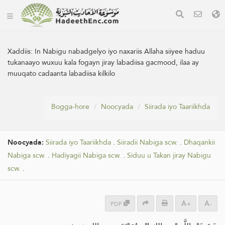
Xaddiis:
In Nabigu nabadgelyo iyo naxariis Allaha siiyee haduu
tukanaayo wuxuu kala fogayn jiray labadiisa gacmood, ilaa ay
muuqato cadaanta labadiisa kilkilo
Bogga-hore
Noocyada
Siirada iyo Taariikhda
Noocyada:
Siirada iyo Taariikhda
.
Siiradii Nabiga scw.
.
Dhaqankii
Nabiga scw.
.
Hadiyagii Nabiga scw.
.
Siduu u Takan jiray Nabigu
scw.
.
PDF
+
-