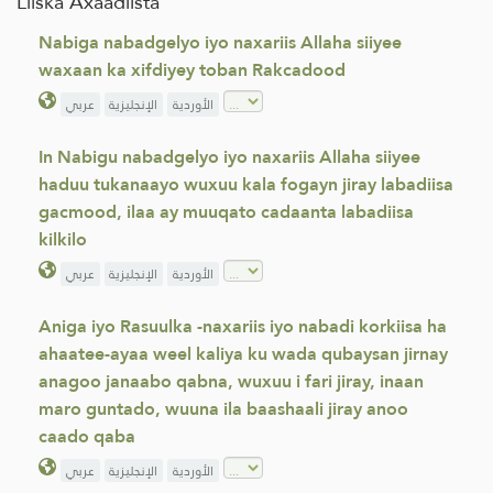
Liiska Axaadiista
Nabiga nabadgelyo iyo naxariis Allaha siiyee
waxaan ka xifdiyey toban Rakcadood
الأوردية
الإنجليزية
عربي
In Nabigu nabadgelyo iyo naxariis Allaha siiyee
haduu tukanaayo wuxuu kala fogayn jiray labadiisa
gacmood, ilaa ay muuqato cadaanta labadiisa
kilkilo
الأوردية
الإنجليزية
عربي
Aniga iyo Rasuulka -naxariis iyo nabadi korkiisa ha
ahaatee-ayaa weel kaliya ku wada qubaysan jirnay
anagoo janaabo qabna, wuxuu i fari jiray, inaan
maro guntado, wuuna ila baashaali jiray anoo
caado qaba
الأوردية
الإنجليزية
عربي