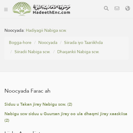
Noocyada:
Hadiyagii Nabiga scw.
Bogga-hore
Noocyada
Siirada iyo Taariikhda
Siiradii Nabiga scw.
Dhaqankii Nabiga scw.
Noocyada Farac ah
Siduu u Takan jiray Nabigu scw. (2)
Nabigu scw siduu u Guursan jiray oo ula dhaqmi jiray xaaskiisa
(2)