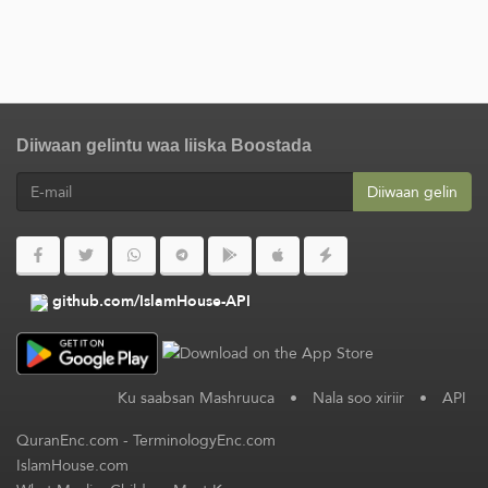
Diiwaan gelintu waa liiska Boostada
Diiwaan gelin
github.com/IslamHouse-API
Ku saabsan Mashruuca
•
Nala soo xiriir
•
API
QuranEnc.com
-
TerminologyEnc.com
IslamHouse.com