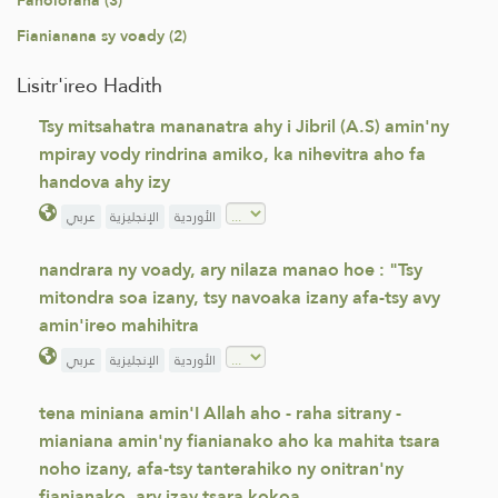
Fanolorana (3)
Fianianana sy voady (2)
Lisitr'ireo Hadith
Tsy mitsahatra mananatra ahy i Jibril (A.S) amin'ny
mpiray vody rindrina amiko, ka nihevitra aho fa
handova ahy izy
الأوردية
الإنجليزية
عربي
nandrara ny voady, ary nilaza manao hoe : "Tsy
mitondra soa izany, tsy navoaka izany afa-tsy avy
amin'ireo mahihitra
الأوردية
الإنجليزية
عربي
tena miniana amin'I Allah aho - raha sitrany -
mianiana amin'ny fianianako aho ka mahita tsara
noho izany, afa-tsy tanterahiko ny onitran'ny
fianianako, ary izay tsara kokoa