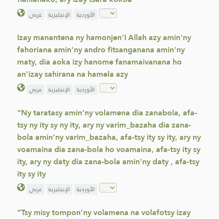
الأوردية
الإنجليزية
عربي
Izay manantena ny hamonjen'I Allah azy amin'ny
fahoriana amin'ny andro fitsanganana amin'ny
maty, dia aoka izy hanome fanamaivanana ho
an'izay sahirana na hamela azy
الأوردية
الإنجليزية
عربي
“Ny taratasy amin'ny volamena dia zanabola, afa-
tsy ny ity sy ny ity, ary ny varim_bazaha dia zana-
bola amin’ny varim_bazaha, afa-tsy ity sy ity, ary ny
voamaina dia zana-bola ho voamaina, afa-tsy ity sy
ity, ary ny daty dia zana-bola amin'ny daty , afa-tsy
ity sy ity
الأوردية
الإنجليزية
عربي
“Tsy misy tompon’ny volamena na volafotsy izay