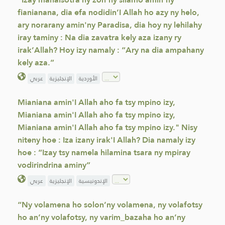
fianianana, dia efa nodidin’I Allah ho azy ny helo,
ary norarany amin'ny Paradisa, dia hoy ny lehilahy
iray taminy : Na dia zavatra kely aza izany ry
irak’Allah? Hoy izy namaly : “Ary na dia ampahany
kely aza.”
الأوردية
الإنجليزية
عربي
Mianiana amin'I Allah aho fa tsy mpino izy,
Mianiana amin'I Allah aho fa tsy mpino izy,
Mianiana amin'I Allah aho fa tsy mpino izy." Nisy
niteny hoe : Iza izany irak'I Allah? Dia namaly izy
hoe : “Izay tsy namela hilamina tsara ny mpiray
vodirindrina aminy”
الإندونيسية
الإنجليزية
عربي
“Ny volamena ho solon’ny volamena, ny volafotsy
ho an’ny volafotsy, ny varim_bazaha ho an’ny