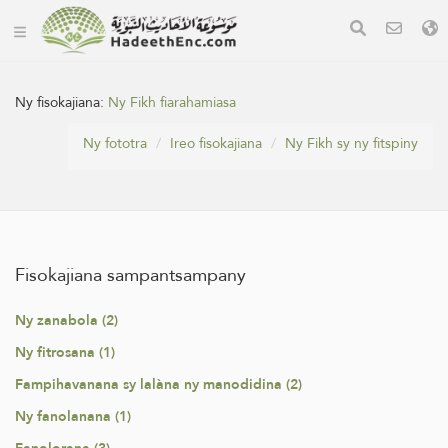
Ny fisokajiana:
Ny Fikh fiarahamiasa
Ny fototra
Ireo fisokajiana
Ny Fikh sy ny fitspiny
Fisokajiana sampantsampany
Ny zanabola (2)
Ny fitrosana (1)
Fampihavanana sy lalàna ny manodidina (2)
Ny fanolanana (1)