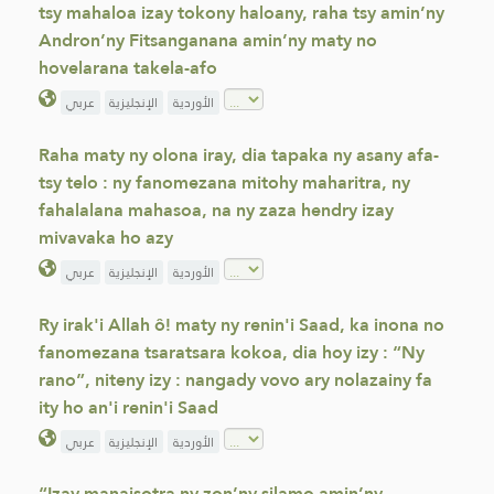
tsy mahaloa izay tokony haloany, raha tsy amin’ny
Andron’ny Fitsanganana amin’ny maty no
hovelarana takela-afo
الأوردية
الإنجليزية
عربي
Raha maty ny olona iray, dia tapaka ny asany afa-
tsy telo : ny fanomezana mitohy maharitra, ny
fahalalana mahasoa, na ny zaza hendry izay
mivavaka ho azy
الأوردية
الإنجليزية
عربي
Ry irak'i Allah ô! maty ny renin'i Saad, ka inona no
fanomezana tsaratsara kokoa, dia hoy izy : “Ny
rano”, niteny izy : nangady vovo ary nolazainy fa
ity ho an'i renin'i Saad
الأوردية
الإنجليزية
عربي
“Izay manaisotra ny zon’ny silamo amin’ny