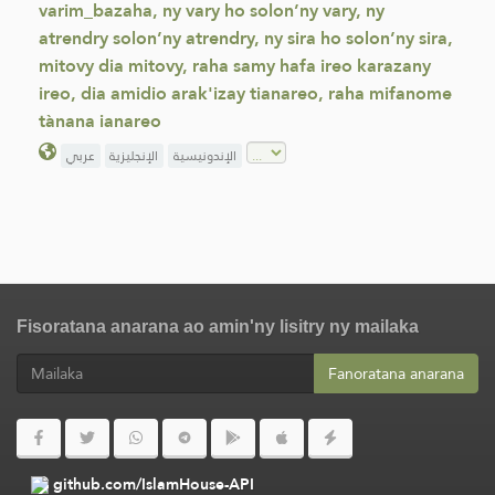
varim_bazaha, ny vary ho solon’ny vary, ny
atrendry solon’ny atrendry, ny sira ho solon’ny sira,
mitovy dia mitovy, raha samy hafa ireo karazany
ireo, dia amidio arak'izay tianareo, raha mifanome
tànana ianareo
الإندونيسية
الإنجليزية
عربي
Fisoratana anarana ao amin'ny lisitry ny mailaka
Fanoratana anarana
github.com/IslamHouse-API