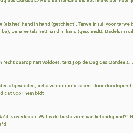
ag des Oordeels? Help dan iemand die het financieel moeilijk 
ve (als het) hand in hand (geschiedt). Tarwe in ruil voor tarwe 
(riba), behalve (als het) hand in hand (geschiedt). Dadels in ruil
ijn recht daarop niet voldoet, tenzij op de Dag des Oordeels.
aden afgesneden, behalve door drie zaken: door doorlopende
nd dat voor hem bidt
'd is overleden. Wat is de beste vorm van liefdadigheid?" 
a'd