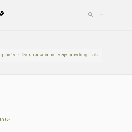
egorieën
De jurisprudentie en zijn grondbeginsels
n (3)