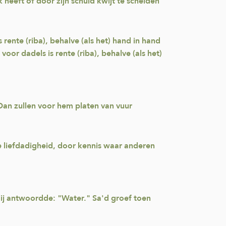
heeft of door zijn schuld kwijt te schelden
is rente (riba), behalve (als het) hand in hand
 voor dadels is rente (riba), behalve (als het)
 Dan zullen voor hem platen van vuur
 liefdadigheid, door kennis waar anderen
Hij antwoordde: "Water." Sa'd groef toen