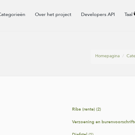
Categorieën
Over het project
Developers API
Taal
Homepagina
Cat
Riba (rente) (2)
Verzoening en burenvoorschrifte
Diefstal (1)