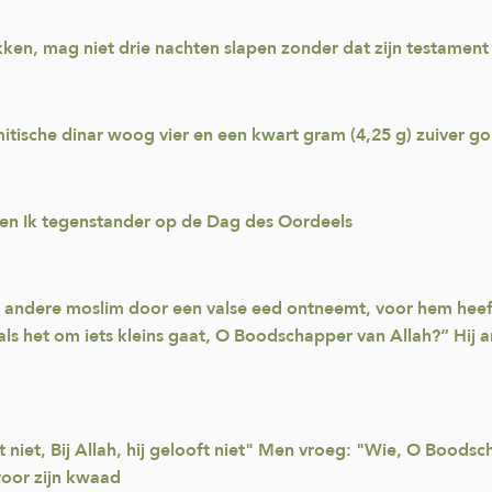
ken, mag niet drie nachten slapen zonder dat zijn testament b
itische dinar woog vier en een kwart gram (4,25 g) zuiver g
ben Ik tegenstander op de Dag des Oordeels
en andere moslim door een valse eed ontneemt, voor hem heeft
ls het om iets kleins gaat, O Boodschapper van Allah?” Hij a
looft niet, Bij Allah, hij gelooft niet" Men vroeg: "Wie, O Boo
voor zijn kwaad